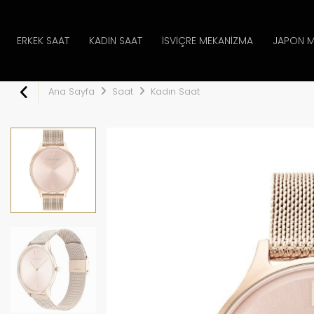
ERKEK SAAT
KADIN SAAT
İSVIÇRE MEKANIZMA
JAPON M
Ana Sayfa
Saat
Kadın Saat