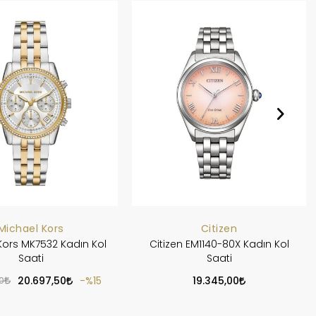
Michael Kors
Citizen
Kors MK7532 Kadın Kol
Citizen EM1140-80X Kadın Kol
Saati
Saati
0
20.697,50
%15
19.345,00