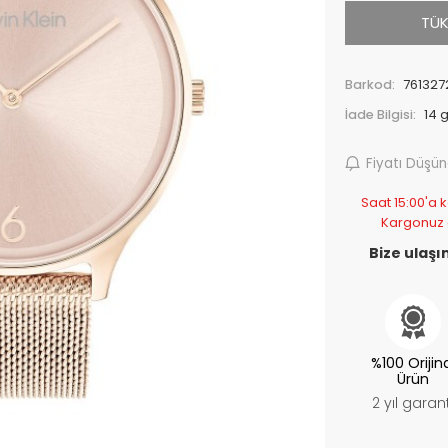
TÜK
Barkod:
761327
İade Bilgisi:
Fiyatı Düşü
Saat 15:00'a k
Kargonuz
Bize ulaşın
%100 Orijin
Ürün
2 yıl garant