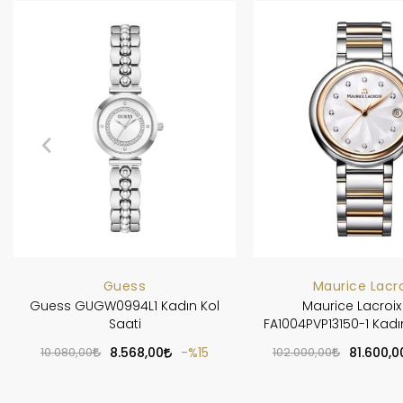
Guess
Maurice Lacro
Guess GUGW0994L1 Kadın Kol
Maurice Lacroix
Saati
FA1004PVP13150-1 Kadın
10.080,00
8.568,00
%15
102.000,00
81.600,0