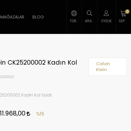
0
MAĞAZALAR
BLOG
TÜRK LIRASI
ARAMA
ÜYELIK
SEPETIM
ein CK25200002 Kadın Kol
Calvin
Klein
200002
K25200002 Kadın Kol Saati
11.968,00
%15