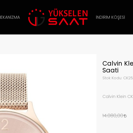
EKANIZMA
İNDIRIM KÖŞESI
Calvin Kl
Saati
Stok Kodu:
CK25
Calvin Klein C
14.080,00