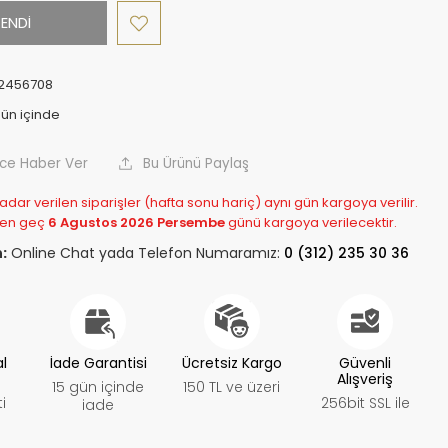
ENDİ
2456708
nce Haber Ver
Bu Ürünü Paylaş
adar verilen siparişler (hafta sonu hariç) aynı gün kargoya verilir.
 en geç
6 Agustos 2026 Persembe
günü kargoya verilecektir.
:
Online Chat yada Telefon Numaramız:
0 (312) 235 30 36
al
İade Garantisi
Ücretsiz Kargo
Güvenli
Alışveriş
15 gün içinde
150 TL ve üzeri
i
256bit SSL ile
iade