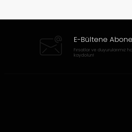
E-Bültene Abone
Fırsatlar ve duyurularımız ha
kaydolun!