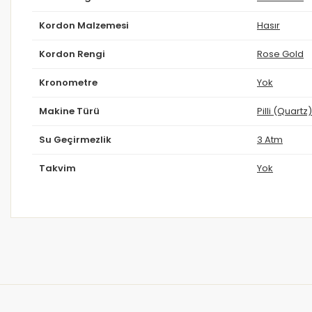
Kordon Malzemesi
Hasır
Kordon Rengi
Rose Gold
Kronometre
Yok
Makine Türü
Pilli (Quartz)
Su Geçirmezlik
3 Atm
Takvim
Yok