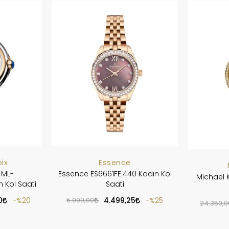
ix
Essence
 ML-
Essence ES6661FE.440 Kadın Kol
Michael 
 Kol Saati
Saati
0
%20
5.999,00
4.499,25
%25
24.350,0