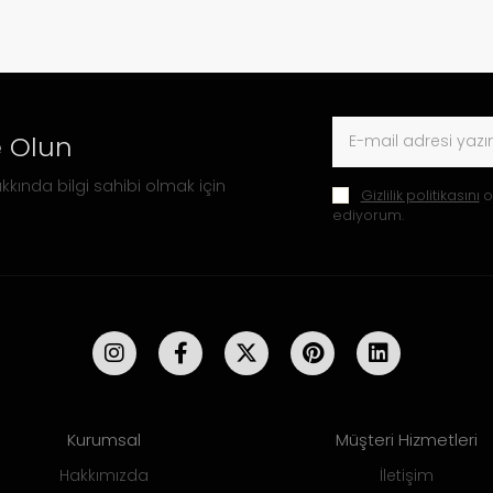
 Olun
kkında bilgi sahibi olmak için
Gizlilik politikasını
o
ediyorum.
Kurumsal
Müşteri Hizmetleri
Hakkımızda
İletişim