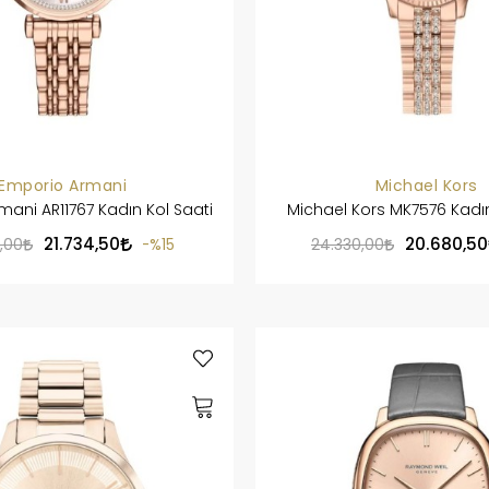
Emporio Armani
Michael Kors
ani AR11767 Kadın Kol Saati
Michael Kors MK7576 Kadın
21.734,50
20.680,50
,00
%15
24.330,00