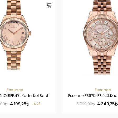
Essence
Essence
6745FE.410 Kadın Kol Saati
Essence ES6706FE.420 Kadı
4.199,25
4.349,25
,00
%25
5.799,00