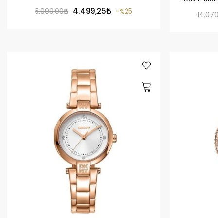
4.499,25
5.999,00
%25
14.07