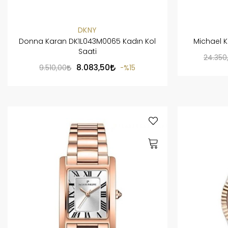
DKNY
Donna Karan DK1L043M0065 Kadın Kol
Michael K
Saati
24.350
8.083,50
9.510,00
%15