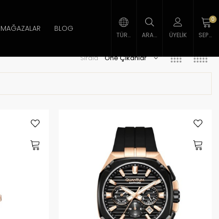
0
MAĞAZALAR
BLOG
TÜRK LIRASI
ARAMA
ÜYELIK
SEPETIM
Sırala