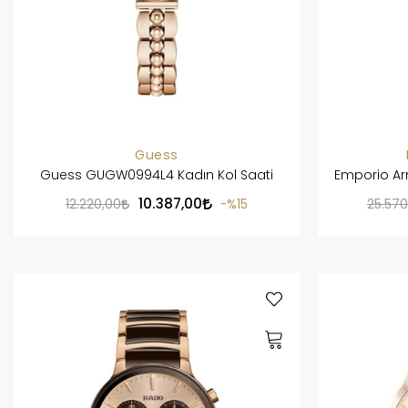
Guess
Guess GUGW0994L4 Kadın Kol Saati
Emporio Arm
10.387,00
12.220,00
%15
25.570