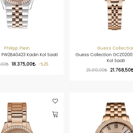
Philipp Plein
Guess Collectio
in PW2BA0423 Kadın Kol Saati
Guess Collection GCZ0200
Kol Saati
18.375,00
,00
%25
21.768,50
25.610,00