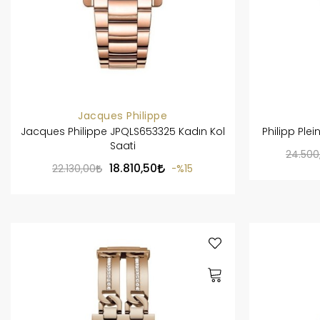
Jacques Philippe
Jacques Philippe JPQLS653325 Kadın Kol
Philipp Ple
Saati
24.500
18.810,50
22.130,00
%15