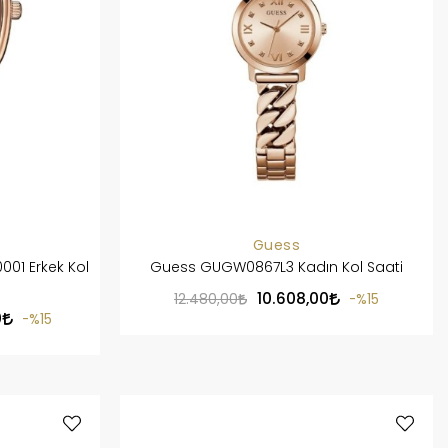
Guess
01 Erkek Kol
Guess GUGW0867L3 Kadın Kol Saati
10.608,00
12.480,00
%15
0
%15