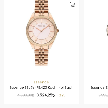
Essence
Essence ES6794FE.420 Kadın Kol Saati
Essence ES
3.524,25
4.699,00
%25
5.599