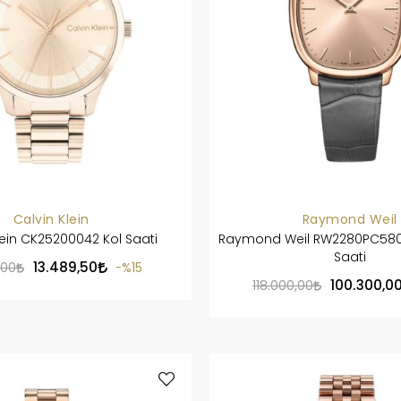
Calvin Klein
Raymond Weil
lein CK25200042 Kol Saati
Raymond Weil RW2280PC5800
Saati
13.489,50
,00
%15
100.300,0
118.000,00