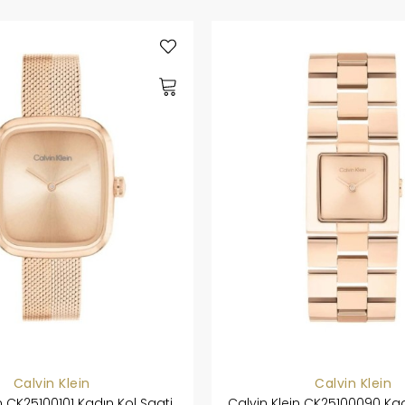
Calvin Klein
Calvin Klein
n CK25100101 Kadın Kol Saati
Calvin Klein CK25100090 Kad