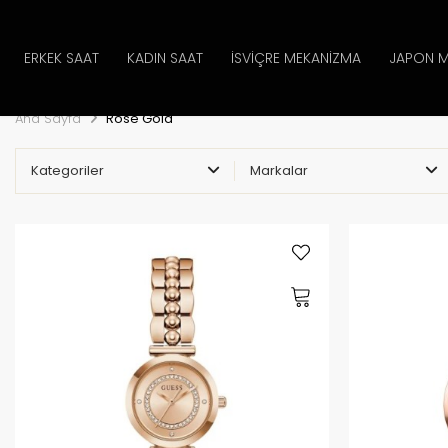
ERKEK SAAT
KADIN SAAT
İSVIÇRE MEKANIZMA
JAPON M
Ana Sayfa
Rose Gold
Kategoriler
Markalar