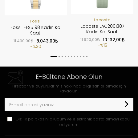
Lacoste
Fossil
Lacoste LAC2001387
Fossil FES5198 Kadın Kol
Kadın Kol Saati
Saati
11.920,00
10.132,00
11.490,00
8.043,00
%15
%30
E-Bültene Abone Olun
Fırsatlar ve duyurularımız hakkında bilgi sahibi olmak için
kaydolun!
Gizlilik politikasını
okudum ve elektronik posta almayı kabul
ediyorum.