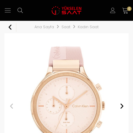
0
Ana Sayfa
Saat
Kadın Saat