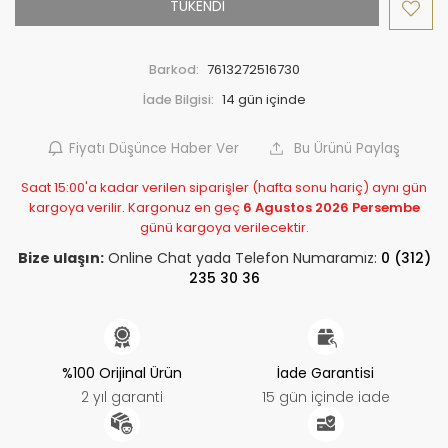
TÜKENDİ
Barkod:
7613272516730
İade Bilgisi:
Fiyatı Düşünce Haber Ver
Bu Ürünü Paylaş
Saat 15:00'a kadar verilen siparişler (hafta sonu hariç) aynı gün
kargoya verilir. Kargonuz en geç
6 Agustos 2026 Persembe
günü kargoya verilecektir.
Bize ulaşın:
Online Chat yada Telefon Numaramız:
0 (312)
235 30 36
%100 Orijinal Ürün
İade Garantisi
2 yıl garanti
15 gün içinde iade