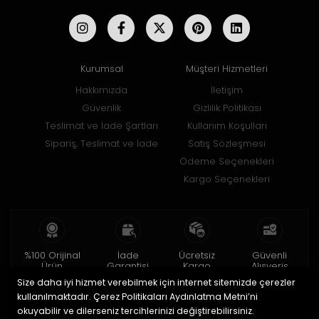
Kurumsal
Müşteri Hizmetleri
Hakkımızda
İletişim
Güvenlik
Gizlilik Politikası
Teslimat ve İade Şartları
Kullanım Koşulları
Sipariş, Teslimat ve İade
Satış Sözleşmesi
Ödeme Seçenekleri
Kargo Seçenekleri
%100 Orijinal
İade
Ücretsiz
Güvenli
Ürün
Garantisi
Kargo
Alışveriş
Size daha iyi hizmet verebilmek için internet sitemizde çerezler
2 yıl garanti
15 gün içinde
150 TL ve üzeri
256bit SSL ile
iade
kullanılmaktadır. Çerez Politikaları Aydınlatma Metni’ni
okuyabilir ve dilerseniz tercihlerinizi değiştirebilirsiniz.