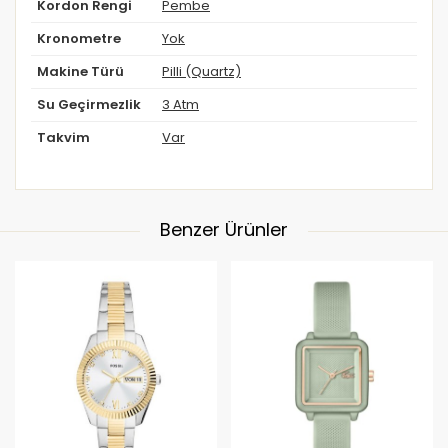
Kordon Rengi
Pembe
Kronometre
Yok
Makine Türü
Pilli (Quartz)
Su Geçirmezlik
3 Atm
Takvim
Var
Benzer Ürünler