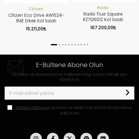
Rado
Citizen
Rado True Square
Citizen Eco Drive AW1524-
R27126012 Kol Saati
84E Erkek Kol Saati
167.200,00
15.211,00
E-Bültene Abone Olun
Fırsatlar ve duyurularımız hakkında bilgi sahibi olmak için
kaydolun!
Gizlilik politikasını
okudum ve elektronik posta almayı kabul
ediyorum.