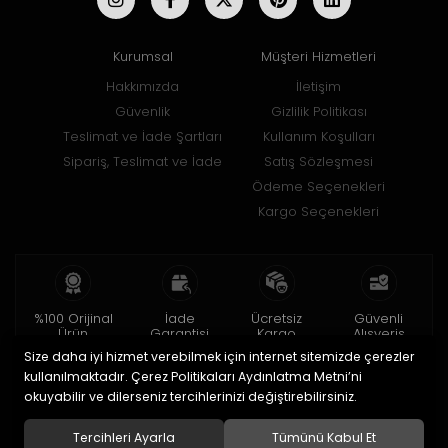
Kurumsal
Müşteri Hizmetleri
Hakkımızda
İletişim
Güvenlik
Gizlilik Politikası
Teslimat ve İade Şartları
Kullanım Koşulları
Sipariş, Teslimat ve İade
Satış Sözleşmesi
Ödeme Seçenekleri
Kargo Seçenekleri
%100 Orijinal
İade
Ücretsiz
Güvenli
Ürün
Garantisi
Kargo
Alışveriş
Size daha iyi hizmet verebilmek için internet sitemizde çerezler
2 yıl garanti
15 gün içinde
150 TL ve üzeri
256bit SSL ile
iade
kullanılmaktadır. Çerez Politikaları Aydınlatma Metni’ni
okuyabilir ve dilerseniz tercihlerinizi değiştirebilirsiniz.
© 2020
Uğur Aksesuar Saat
. Tüm hakları saklıdır.
Tercihleri Ayarla
Tümünü Kabul Et