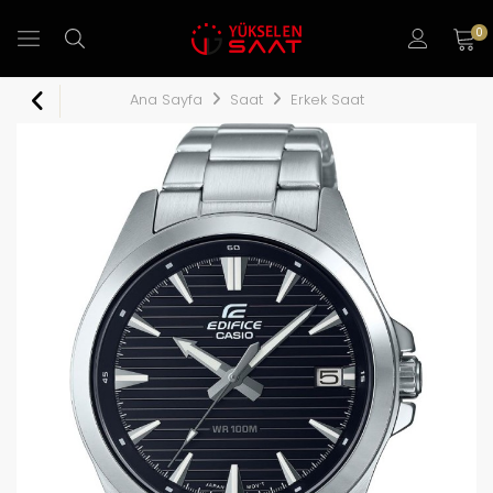
0
Ana Sayfa
Saat
Erkek Saat