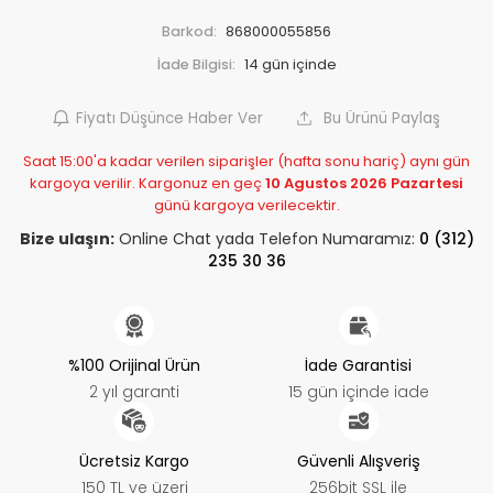
Barkod:
868000055856
İade Bilgisi:
Fiyatı Düşünce Haber Ver
Bu Ürünü Paylaş
Saat 15:00'a kadar verilen siparişler (hafta sonu hariç) aynı gün
kargoya verilir. Kargonuz en geç
10 Agustos 2026 Pazartesi
günü kargoya verilecektir.
Bize ulaşın:
Online Chat yada Telefon Numaramız:
0 (312)
235 30 36
%100 Orijinal Ürün
İade Garantisi
2 yıl garanti
15 gün içinde iade
Ücretsiz Kargo
Güvenli Alışveriş
150 TL ve üzeri
256bit SSL ile