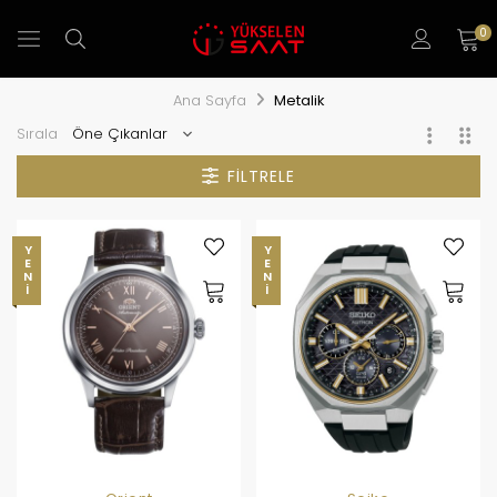
0
Ana Sayfa
Metalik
Sırala
FILTRELE
YENI
YENI