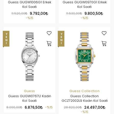
Guess GUGW1006G1 Erkek
Guess GUGW0970G1 Erkek
Kol Saati
Kol Saati
11.520,00
9.792,00
11.530,00
9.800,50
%15
%15
YENI
YENI
Guess
Guess Collection
Guess GUGW0767L1 Kadın
Guess Collection
Kol Saati
GCZ72002L9 Kadın Kol Saati
8.090,00
6.876,50
%15
28.820,00
24.497,00
%15