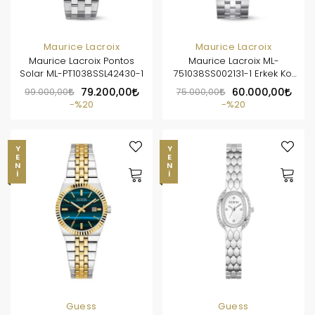
Maurice Lacroix
Maurice Lacroix
Maurice Lacroix Pontos
Maurice Lacroix ML-
Solar ML-PT1038SSL42430-1
751038SS002131-1 Erkek Kol
Saati
99.000,00
79.200,00
75.000,00
60.000,00
%20
%20
YENI
YENI
Guess
Guess