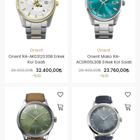
Orient
Orient
Orient RA-AK0312S30B Erkek
Orient Mako RA-
Kol Saati
AC0R06L30B Erkek Kol Saati
36.000,00
32.400,00
26.400,00
23.760,00
%10
%10