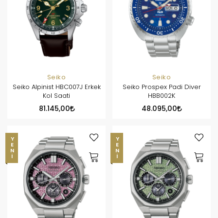
Seiko
Seiko
Seiko Alpinist HBC007J Erkek
Seiko Prospex Padi Diver
Kol Saati
HBB002K
81.145,00
48.095,00
YENI
YENI