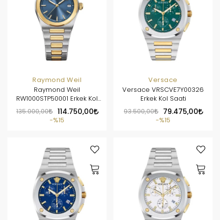
Raymond Weil
Versace
Raymond Weil
Versace VRSCVE7Y00326
RW1000STP50001 Erkek Kol
Erkek Kol Saati
Saati
135.000,00
114.750,00
93.500,00
79.475,00
%15
%15