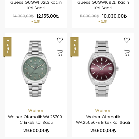
Guess GUGW1102L3 Kadın
Guess GUGW1092L1 Kadın
Kol Saati
Kol Saati
14.300,00
12.155,00
11.800,00
10.030,00
%15
%15
YENI
YENI
Wainer
Wainer
Wainer Otomatik WA.25700-
Wainer Otomatik
C Erkek Kol Saati
WA.25650-E Erkek Kol Saati
29.500,00
29.500,00