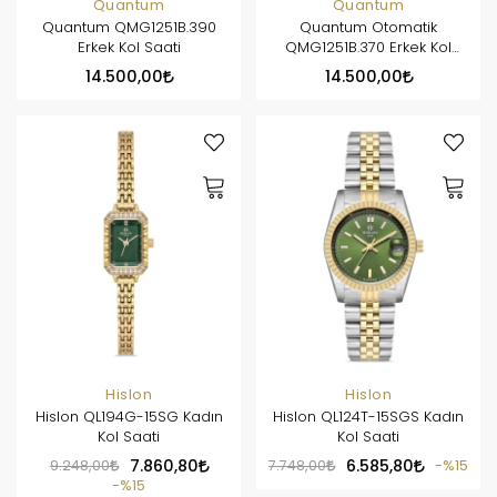
Quantum
Quantum
Quantum QMG1251B.390
Quantum Otomatik
Erkek Kol Saati
QMG1251B.370 Erkek Kol
Saati
14.500,00
14.500,00
Hislon
Hislon
Hislon QL194G-15SG Kadın
Hislon QL124T-15SGS Kadın
Kol Saati
Kol Saati
9.248,00
7.860,80
7.748,00
6.585,80
%15
%15