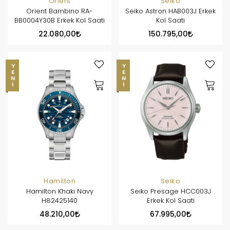
Orient
Seiko
Orient Bambino RA-
Seiko Astron HAB003J Erkek
BB0004Y30B Erkek Kol Saati
Kol Saati
22.080,00
150.795,00
YENI
YENI
Hamilton
Seiko
Hamilton Khaki Navy
Seiko Presage HCC003J
H82425140
Erkek Kol Saati
48.210,00
67.995,00