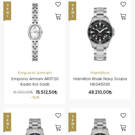
YENI
YENI
Emporio Armani
Hamilton
Emporio Armani AR11720
Hamilton Khaki Navy Scuba
Kadın Kol Saati
H82415130
18.250,00
15.512,50
48.210,00
%15
YENI
YENI