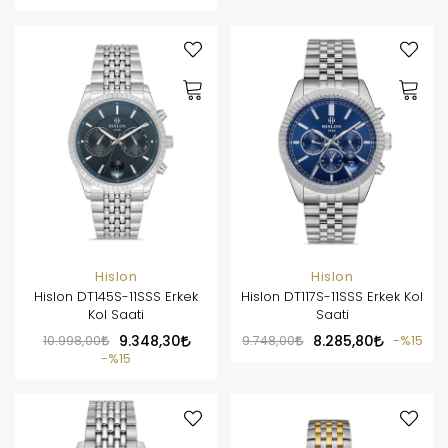
Hislon
Hislon
Hislon DT145S-11SSS Erkek
Hislon DT117S-11SSS Erkek Kol
Kol Saati
Saati
10.998,00
9.348,30
9.748,00
8.285,80
%15
%15