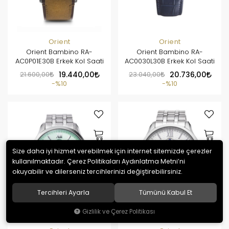
Orient
Orient
Orient Bambino RA-
Orient Bambino RA-
AC0P01E30B Erkek Kol Saati
AC0030L30B Erkek Kol Saati
21.600,00
19.440,00
23.040,00
20.736,00
%10
%10
Size daha iyi hizmet verebilmek için internet sitemizde çerezler
kullanılmaktadır. Çerez Politikaları Aydınlatma Metni’ni
okuyabilir ve dilerseniz tercihlerinizi değiştirebilirsiniz.
Tercihleri Ayarla
Tümünü Kabul Et
Gizlilik ve Çerez Politikası