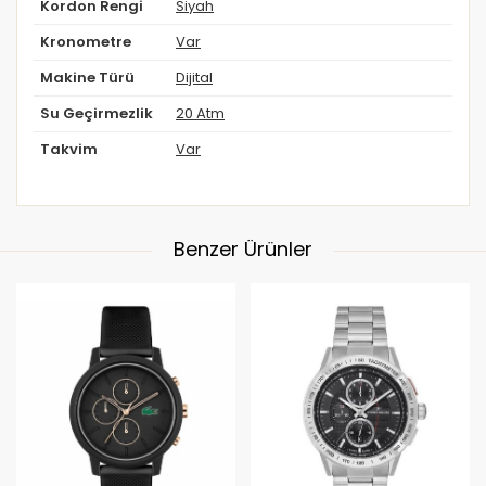
Kordon Rengi
Siyah
Kronometre
Var
Makine Türü
Dijital
Su Geçirmezlik
20 Atm
Takvim
Var
Benzer Ürünler