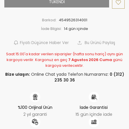
TÜKENDİ
Barkod:
4549526314001
İade Bilgisi:
Fiyatı Düşünce Haber Ver
Bu Ürünü Paylaş
Saat 15:00'a kadar verilen siparişler (hafta sonu hariç) aynı gün
kargoya verilir. Kargonuz en geç
7 Agustos 2026 Cuma
günü
kargoya verilecektir.
Bize ulaşın:
Online Chat yada Telefon Numaramız:
0 (312)
235 30 36
%100 Orijinal Ürün
İade Garantisi
2 yıl garanti
15 gün içinde iade