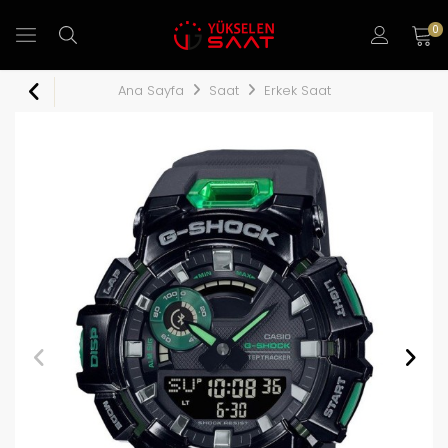
0
Ana Sayfa
Saat
Erkek Saat