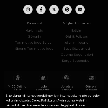
Kurumsal
Müşteri Hizmetleri
Hakkımızda
İletişim
Güvenlik
Gizlilik Politikası
Teslimat ve İade Şartları
Kullanım Koşulları
Sipariş, Teslimat ve İade
Satış Sözleşmesi
Ödeme Seçenekleri
Kargo Seçenekleri
%100 Orijinal
İade
Ücretsiz
Güvenli
Ürün
Garantisi
Kargo
Alışveriş
Size daha iyi hizmet verebilmek için internet sitemizde çerezler
2 yıl garanti
15 gün içinde
150 TL ve üzeri
256bit SSL ile
iade
kullanılmaktadır. Çerez Politikaları Aydınlatma Metni’ni
okuyabilir ve dilerseniz tercihlerinizi değiştirebilirsiniz.