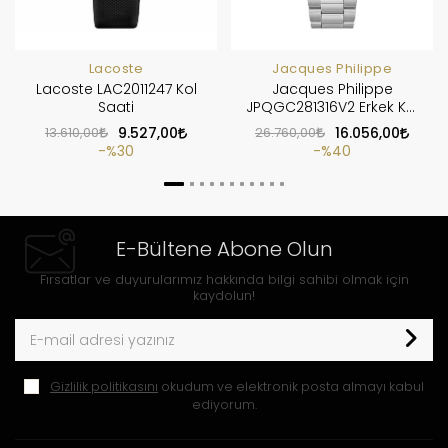
Lacoste
Jacques Philippe
Lacoste LAC2011247 Kol
Jacques Philippe
Saati
JPQGC281316V2 Erkek Kol
Saati
13.610,00
9.527,00
26.760,00
16.056,00
%30
%40
E-Bültene Abone Olun
Fırsatlar ve duyurularımız hakkında bilgi sahibi olmak için
kaydolun!
Gizlilik politikasını
okudum ve elektronik posta almayı kabul
ediyorum.