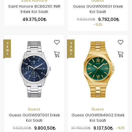
Saint Honore
Guess
Saint Honore BC862101 1NIR
Guess GUGW1006G1 Erkek
Erkek Kol Saati
Kol Saati
49.375,00
11.520,00
9.792,00
%15
YENI
YENI
Guess
Guess
Guess GUGW0970G1 Erkek
Guess GUGW0849G2 Erkek
Kol Saati
Kol Saati
11.530,00
9.800,50
10.750,00
9.137,50
%15