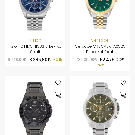
Hislon
Versace
Hislon DT117S-11SSS Erkek Kol
Versace VRSCVEKHA0525
Saati
Erkek Kol Saati
9.748,00
8.285,80
%15
73.500,00
62.475,00
%15