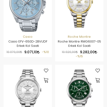
Casio
Roche Montre
Casio EFV-650D-2BVUDF
Roche Montre RMG6007-05
Erkek Kol Saati
Erkek Kol Saati
10.079,00
9.071,10
%10
10.920,00
9.282,00
%15