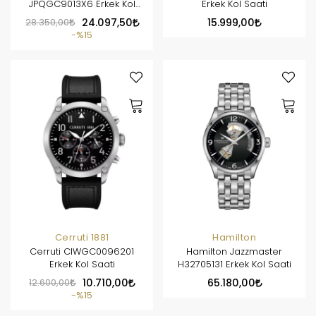
JPQGC9013X6 Erkek Kol
Erkek Kol Saati
Saati
28.350,00
24.097,50
15.999,00
%15
Cerruti 1881
Hamilton
Cerruti CIWGC0096201
Hamilton Jazzmaster
Erkek Kol Saati
H32705131 Erkek Kol Saati
12.600,00
10.710,00
65.180,00
%15