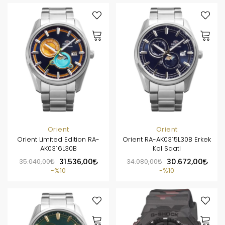
Orient
Orient
Orient Limited Edition RA-
Orient RA-AK0315L30B Erkek
AK0316L30B
Kol Saati
35.040,00
31.536,00
34.080,00
30.672,00
%10
%10