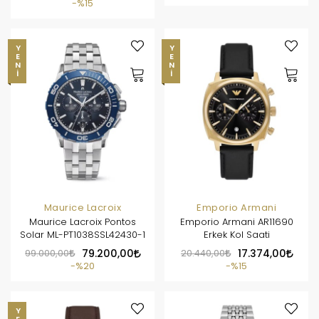
%15
YENI
YENI
Maurice Lacroix
Emporio Armani
Maurice Lacroix Pontos
Emporio Armani AR11690
Solar ML-PT1038SSL42430-1
Erkek Kol Saati
99.000,00
79.200,00
20.440,00
17.374,00
%20
%15