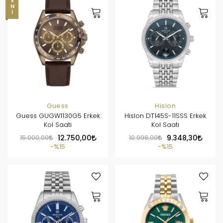
YENI
Guess
Hislon
Guess GUGW1130G5 Erkek
Hislon DT145S-11SSS Erkek
Kol Saati
Kol Saati
15.000,00
12.750,00
10.998,00
9.348,30
%15
%15