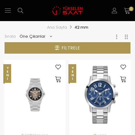
0
Ana Sayfa
42 mm
Sırala
FILTRELE
YENI
YENI