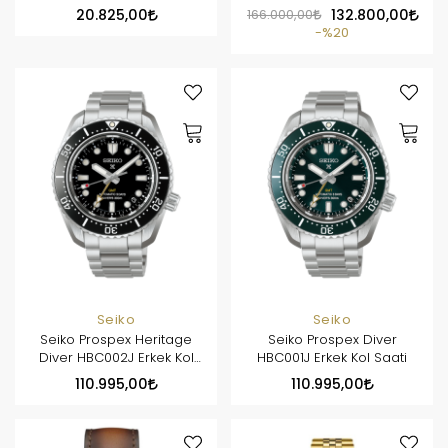
Kol Saati
20.825,00
166.000,00
132.800,00
%20
Seiko
Seiko
Seiko Prospex Heritage
Seiko Prospex Diver
Diver HBC002J Erkek Kol
HBC001J Erkek Kol Saati
Saati
110.995,00
110.995,00