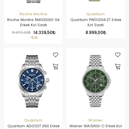
Roche Montre
Quantum
Roche Montre RMG6000-04
Quantum PWG1204.27 Erkek
Erkek Kol Saati
Kol Saati
16.870,00
14.339,50
8.999,00
%15
Quantum
Wainer
Quantum ADG1217.390 Erkek
Wainer WA.19100-C Erkek Kol