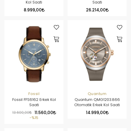
Kol Saati
Saati
8.999,00
26.214,00
Fossil
Quantum
Fossil FFS6162 Erkek Kol
Quantum QMG1203.866
Saati
Otomatik Erkek Kol Saati
13.600,00
11.560,00
14.999,00
%15