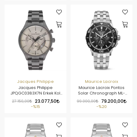
Jacques Philippe
Maurice Lacroix
Jacques Philippe
Maurice Lacroix Pontos
JPQGC0383X7N Erkek Kol
Solar Chronograph ML-
Saati
PT1038SSL22330-1
27.150,00
23.077,50
99.000,00
79.200,00
%15
%20