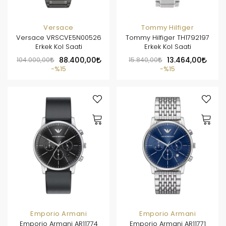
Versace
Tommy Hilfiger
Versace VRSCVE5N00526
Tommy Hilfiger TH1792197
Erkek Kol Saati
Erkek Kol Saati
104.000,00
88.400,00
15.840,00
13.464,00
%15
%15
Emporio Armani
Emporio Armani
Emporio Armani AR11774
Emporio Armani AR11771