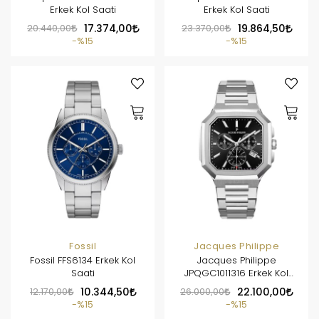
Erkek Kol Saati
Erkek Kol Saati
20.440,00
17.374,00
23.370,00
19.864,50
%15
%15
Fossil
Jacques Philippe
Fossil FFS6134 Erkek Kol
Jacques Philippe
Saati
JPQGC1011316 Erkek Kol
Saati
12.170,00
10.344,50
26.000,00
22.100,00
%15
%15