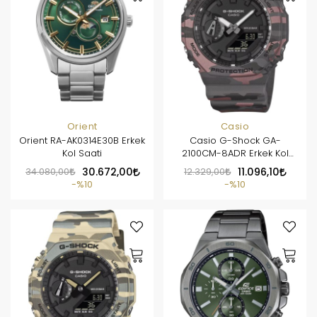
Orient
Casio
Orient RA-AK0314E30B Erkek
Casio G-Shock GA-
Kol Saati
2100CM-8ADR Erkek Kol
Saati
34.080,00
30.672,00
12.329,00
11.096,10
%10
%10