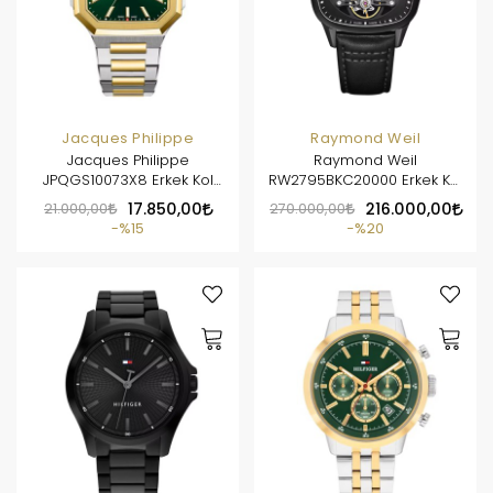
Jacques Philippe
Raymond Weil
Jacques Philippe
Raymond Weil
JPQGS10073X8 Erkek Kol
RW2795BKC20000 Erkek Kol
Saati
Saati
21.000,00
17.850,00
270.000,00
216.000,00
%15
%20