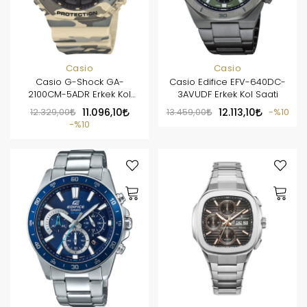
Casio
Casio
Casio G-Shock GA-
Casio Edifice EFV-640DC-
2100CM-5ADR Erkek Kol
3AVUDF Erkek Kol Saati
Saati
12.329,00
11.096,10
13.459,00
12.113,10
%10
%10