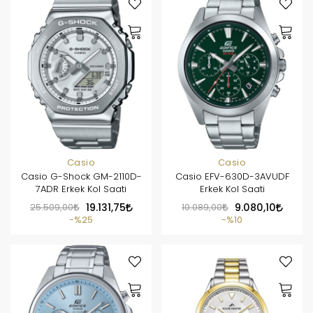
Casio
Casio
Casio G-Shock GM-2110D-
Casio EFV-630D-3AVUDF
7ADR Erkek Kol Saati
Erkek Kol Saati
25.509,00
19.131,75
10.089,00
9.080,10
%25
%10