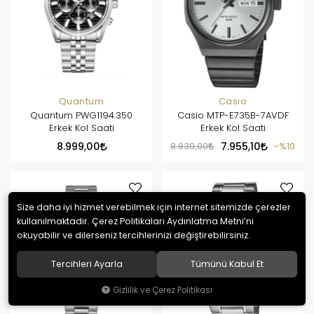
Quantum
Casio
Quantum PWG1194.350
Casio MTP-E735B-7AVDF
Erkek Kol Saati
Erkek Kol Saati
8.999,00
8.839,00
7.955,10
%10
Size daha iyi hizmet verebilmek için internet sitemizde çerezler
kullanılmaktadır. Çerez Politikaları Aydınlatma Metni’ni
okuyabilir ve dilerseniz tercihlerinizi değiştirebilirsiniz.
Tercihleri Ayarla
Tümünü Kabul Et
Gizlilik ve Çerez Politikası