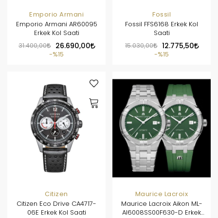
Emporio Armani
Fossil
Emporio Armani AR60095
Fossil FFS6168 Erkek Kol
Erkek Kol Saati
Saati
31.400,00
26.690,00
15.030,00
12.775,50
%15
%15
Citizen
Maurice Lacroix
Citizen Eco Drive CA4717-
Maurice Lacroix Aikon ML-
06E Erkek Kol Saati
AI6008SS00F630-D Erkek