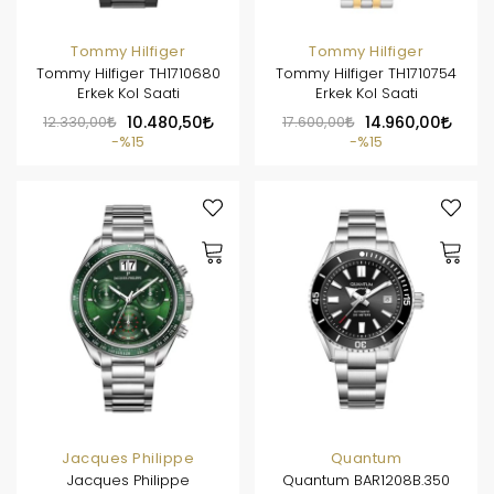
Tommy Hilfiger
Tommy Hilfiger
Tommy Hilfiger TH1710680
Tommy Hilfiger TH1710754
Erkek Kol Saati
Erkek Kol Saati
12.330,00
10.480,50
17.600,00
14.960,00
%15
%15
Jacques Philippe
Quantum
Jacques Philippe
Quantum BAR1208B.350