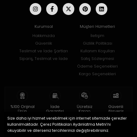
Kurumsal
Müşteri Hizmetleri
Hakkımızda
İletişim
Güvenlik
Gizlilik Politikası
Teslimat ve İade Şartları
Kullanım Koşulları
Sipariş, Teslimat ve İade
Satış Sözleşmesi
Ödeme Seçenekleri
Kargo Seçenekleri
%100 Orijinal
İade
Ücretsiz
Güvenli
Ürün
Garantisi
Kargo
Alışveriş
Size daha iyi hizmet verebilmek için internet sitemizde çerezler
2 yıl garanti
15 gün içinde
150 TL ve üzeri
256bit SSL ile
iade
kullanılmaktadır. Çerez Politikaları Aydınlatma Metni’ni
okuyabilir ve dilerseniz tercihlerinizi değiştirebilirsiniz.
© 2020
Uğur Aksesuar Saat
. Tüm hakları saklıdır.