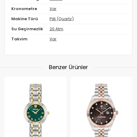
Kronometre
Var
Makine Türü
Pilli (Quartz)
Su Geçirmezlik
20 Atm
Takvim
Var
Benzer Ürünler