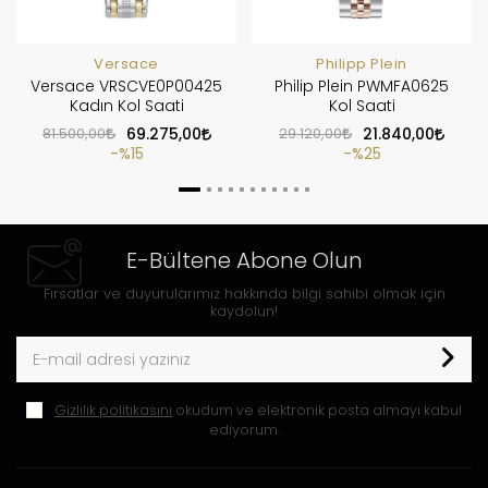
Versace
Philipp Plein
Versace VRSCVE0P00425
Philip Plein PWMFA0625
Kadın Kol Saati
Kol Saati
81.500,00
69.275,00
29.120,00
21.840,00
%15
%25
E-Bültene Abone Olun
Fırsatlar ve duyurularımız hakkında bilgi sahibi olmak için
kaydolun!
Gizlilik politikasını
okudum ve elektronik posta almayı kabul
ediyorum.