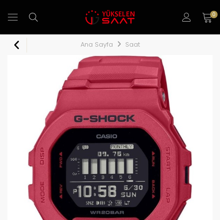
0
Ana Sayfa
Saat