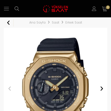
0
Ana Sayfa
Saat
Erkek Saat