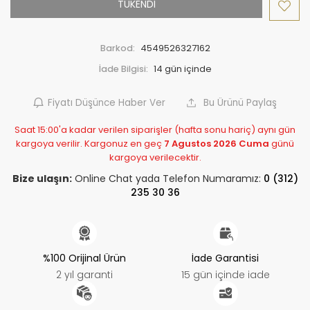
TÜKENDİ
Barkod:
4549526327162
İade Bilgisi:
Fiyatı Düşünce Haber Ver
Bu Ürünü Paylaş
Saat 15:00'a kadar verilen siparişler (hafta sonu hariç) aynı gün
kargoya verilir. Kargonuz en geç
7 Agustos 2026 Cuma
günü
kargoya verilecektir.
Bize ulaşın:
Online Chat yada Telefon Numaramız:
0 (312)
235 30 36
%100 Orijinal Ürün
İade Garantisi
2 yıl garanti
15 gün içinde iade