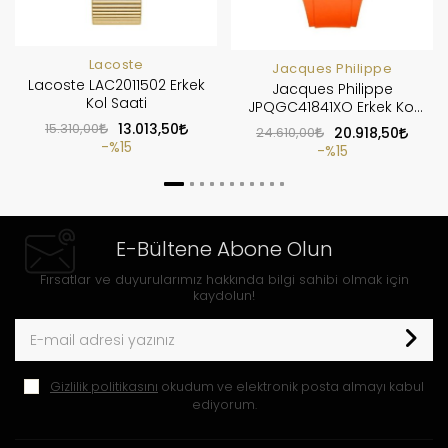
Lacoste
Jacques Philippe
Lacoste LAC2011502 Erkek
Jacques Philippe
Kol Saati
JPQGC41841XO Erkek Kol
Saati
15.310,00
13.013,50
24.610,00
20.918,50
%15
%15
E-Bültene Abone Olun
Fırsatlar ve duyurularımız hakkında bilgi sahibi olmak için
kaydolun!
Gizlilik politikasını
okudum ve elektronik posta almayı kabul
ediyorum.