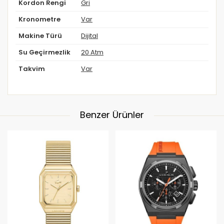
Kordon Rengi
Gri
Kronometre
Var
Makine Türü
Dijital
Su Geçirmezlik
20 Atm
Takvim
Var
Benzer Ürünler