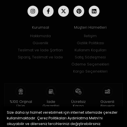
Kurumsal
Müşteri Hizmetleri
Hakkımızda
İletişim
Güvenlik
Gizlilik Politikası
Teslimat ve İade Şartları
Kullanım Koşulları
Sipariş, Teslimat ve İade
Satış Sözleşmesi
Ödeme Seçenekleri
Kargo Seçenekleri
%100 Orijinal
İade
Ücretsiz
Güvenli
Ürün
Garantisi
Kargo
Alışveriş
Size daha iyi hizmet verebilmek için internet sitemizde çerezler
2 yıl garanti
15 gün içinde
150 TL ve üzeri
256bit SSL ile
iade
kullanılmaktadır. Çerez Politikaları Aydınlatma Metni’ni
okuyabilir ve dilerseniz tercihlerinizi değiştirebilirsiniz.