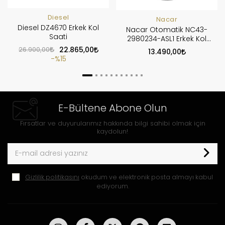
Diesel
Nacar
Diesel DZ4670 Erkek Kol
Nacar Otomatik NC43-
Saati
2980234-ASL1 Erkek Kol
Saati
26.900,00
22.865,00
13.490,00
%15
E-Bültene Abone Olun
Fırsatlar ve duyurularımız hakkında bilgi sahibi olmak için
kaydolun!
Gizlilik politikasını
okudum ve elektronik posta almayı kabul
ediyorum.