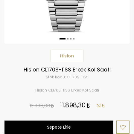
Hislon
Hislon CL170S-11SS Erkek Kol Saati
Stok Kodu:
CL170S-11SS
Hislon CL170S-11SS Erkek Kol Saati
11.898,30
13.998,00
%15
Sepete Ekle