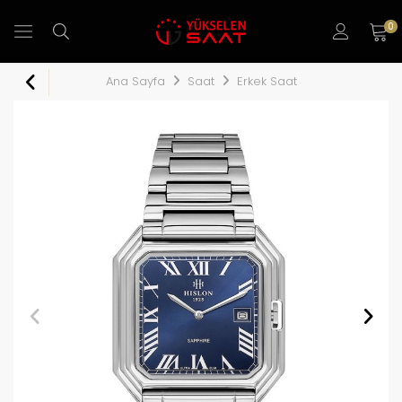
0
Ana Sayfa
Saat
Erkek Saat