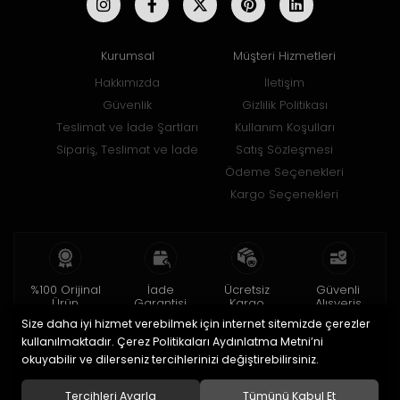
Kurumsal
Müşteri Hizmetleri
Hakkımızda
İletişim
Güvenlik
Gizlilik Politikası
Teslimat ve İade Şartları
Kullanım Koşulları
Sipariş, Teslimat ve İade
Satış Sözleşmesi
Ödeme Seçenekleri
Kargo Seçenekleri
%100 Orijinal
İade
Ücretsiz
Güvenli
Ürün
Garantisi
Kargo
Alışveriş
Size daha iyi hizmet verebilmek için internet sitemizde çerezler
2 yıl garanti
15 gün içinde
150 TL ve üzeri
256bit SSL ile
iade
kullanılmaktadır. Çerez Politikaları Aydınlatma Metni’ni
okuyabilir ve dilerseniz tercihlerinizi değiştirebilirsiniz.
© 2020
Uğur Aksesuar Saat
. Tüm hakları saklıdır.
Tercihleri Ayarla
Tümünü Kabul Et