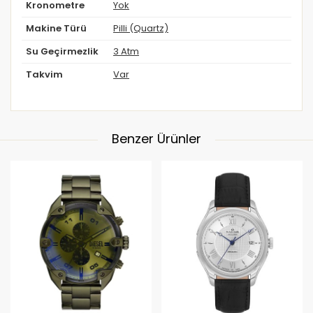
Kronometre
Yok
Makine Türü
Pilli (Quartz)
Su Geçirmezlik
3 Atm
Takvim
Var
Benzer Ürünler