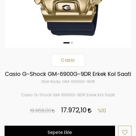
Casio
Casio G-Shock GM-6900G-9DR Erkek Kol Saati
Stok Kodu:
GM-6900G-9DR
Casio G-Shock GM-6900G-9DR Erkek Kol Saati
17.972,10
19.969,00
%10
Sepete Ekle