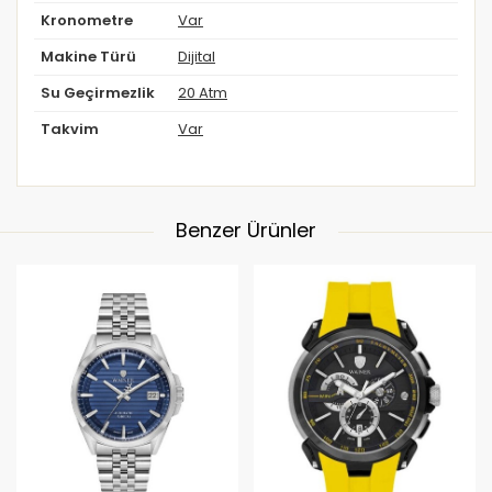
Kronometre
Var
Makine Türü
Dijital
Su Geçirmezlik
20 Atm
Takvim
Var
Benzer Ürünler