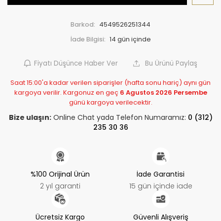
Barkod:
4549526251344
İade Bilgisi:
Fiyatı Düşünce Haber Ver
Bu Ürünü Paylaş
Saat 15:00'a kadar verilen siparişler (hafta sonu hariç) aynı gün
kargoya verilir. Kargonuz en geç
6 Agustos 2026 Persembe
günü kargoya verilecektir.
Bize ulaşın:
Online Chat yada Telefon Numaramız:
0 (312)
235 30 36
%100 Orijinal Ürün
İade Garantisi
2 yıl garanti
15 gün içinde iade
Ücretsiz Kargo
Güvenli Alışveriş