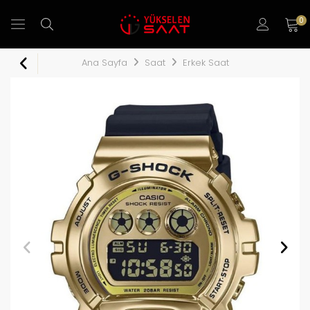
0
Ana Sayfa
Saat
Erkek Saat