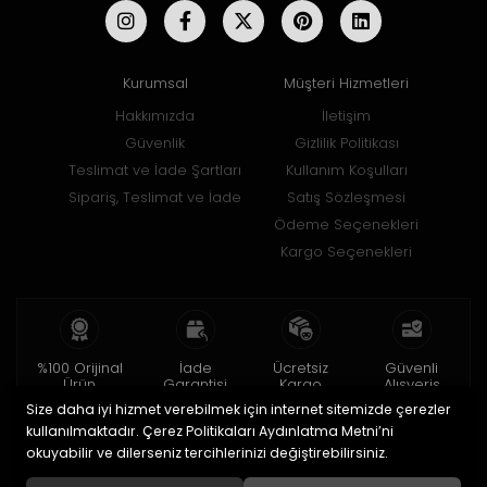
Kurumsal
Müşteri Hizmetleri
Hakkımızda
İletişim
Güvenlik
Gizlilik Politikası
Teslimat ve İade Şartları
Kullanım Koşulları
Sipariş, Teslimat ve İade
Satış Sözleşmesi
Ödeme Seçenekleri
Kargo Seçenekleri
%100 Orijinal
İade
Ücretsiz
Güvenli
Ürün
Garantisi
Kargo
Alışveriş
Size daha iyi hizmet verebilmek için internet sitemizde çerezler
2 yıl garanti
15 gün içinde
150 TL ve üzeri
256bit SSL ile
iade
kullanılmaktadır. Çerez Politikaları Aydınlatma Metni’ni
okuyabilir ve dilerseniz tercihlerinizi değiştirebilirsiniz.
© 2020
Uğur Aksesuar Saat
. Tüm hakları saklıdır.