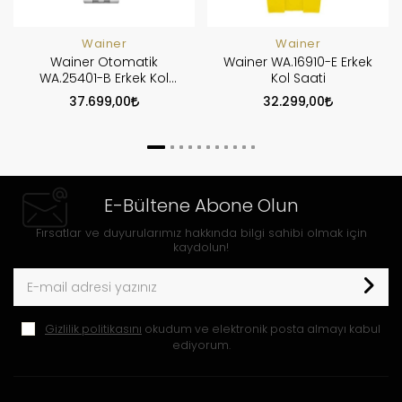
Wainer
Wainer
Wainer Otomatik
Wainer WA.16910-E Erkek
WA.25401-B Erkek Kol
Kol Saati
Saati
37.699,00
32.299,00
E-Bültene Abone Olun
Fırsatlar ve duyurularımız hakkında bilgi sahibi olmak için
kaydolun!
Gizlilik politikasını
okudum ve elektronik posta almayı kabul
ediyorum.