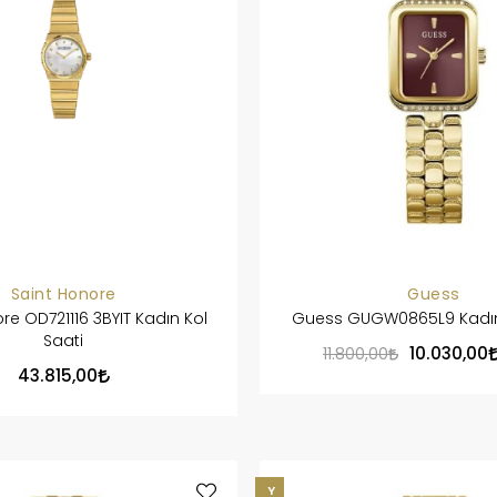
Saint Honore
Guess
re OD721116 3BYIT Kadın Kol
Guess GUGW0865L9 Kadın 
Saati
10.030,00
11.800,00
43.815,00