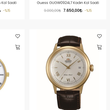
Kol Saati
Guess GUGW0924L7 Kadın Kol Saati
7.650,00
%15
9.000,00
%15