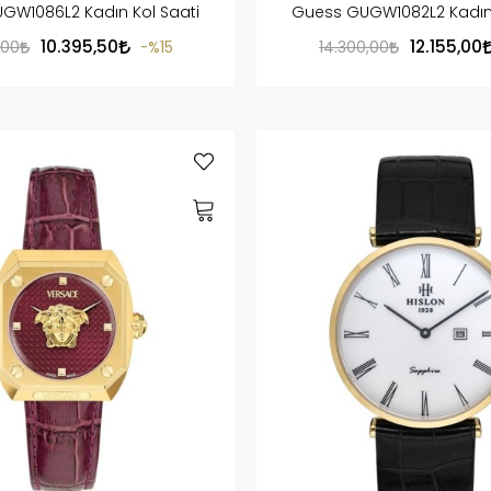
GW1086L2 Kadın Kol Saati
Guess GUGW1082L2 Kadın 
10.395,50
12.155,00
,00
%15
14.300,00