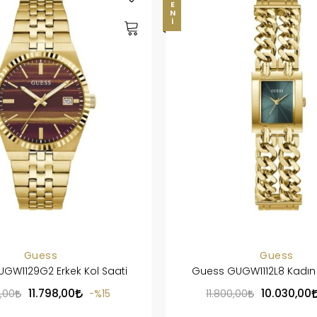
YENI
Guess
Guess
GW1129G2 Erkek Kol Saati
Guess GUGW1112L8 Kadın 
11.798,00
10.030,00
0,00
%15
11.800,00