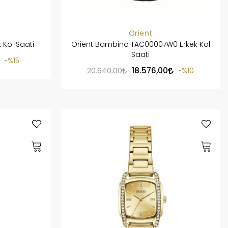
Orient
 Kol Saati
Orient Bambino TAC00007W0 Erkek Kol
Saati
%15
18.576,00
20.640,00
%10