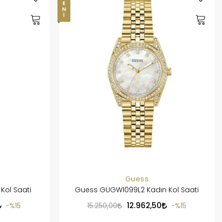
YENI
Guess
Kol Saati
Guess GUGW1099L2 Kadın Kol Saati
12.962,50
%15
15.250,00
%15