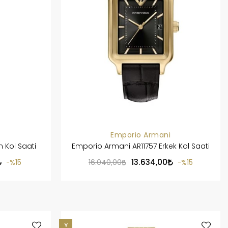
Emporio Armani
Kol Saati
Emporio Armani AR11757 Erkek Kol Saati
13.634,00
%15
16.040,00
%15