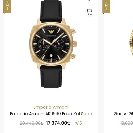
YENI
YENI
Emporio Armani
Emporio Armani AR11690 Erkek Kol Saati
Guess GU
17.374,00
20.440,00
%15
13.88