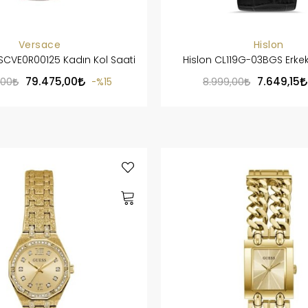
Versace
Hislon
SCVE0R00125 Kadın Kol Saati
Hislon CL119G-03BGS Erkek
79.475,00
7.649,15
,00
%15
8.999,00