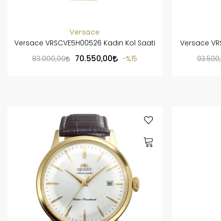
Versace
Versace VRSCVE5H00526 Kadın Kol Saati
Versace VR
70.550,00
83.000,00
%15
93.500