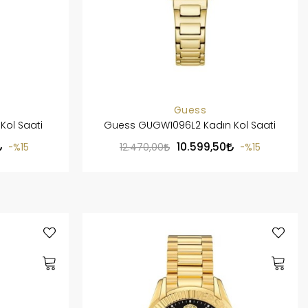
Guess
Kol Saati
Guess GUGW1096L2 Kadın Kol Saati
10.599,50
%15
12.470,00
%15