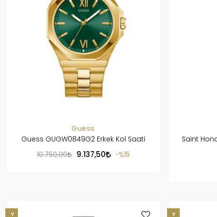
Guess
Guess GUGW0849G2 Erkek Kol Saati
Saint Hono
9.137,50
10.750,00
%15