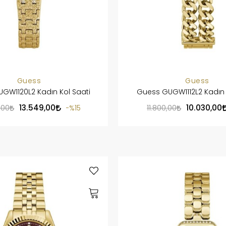
Guess
Guess
GW1120L2 Kadın Kol Saati
Guess GUGW1112L2 Kadın 
13.549,00
10.030,00
,00
%15
11.800,00