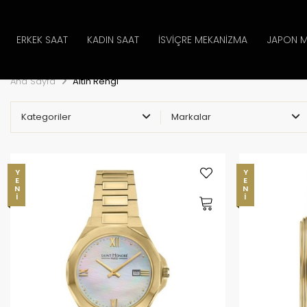
ERKEK SAAT
KADIN SAAT
İSVIÇRE MEKANIZMA
JAPON M
Ana Sayfa
Altın Rengi
Kategoriler
Markalar
YENI
YENI