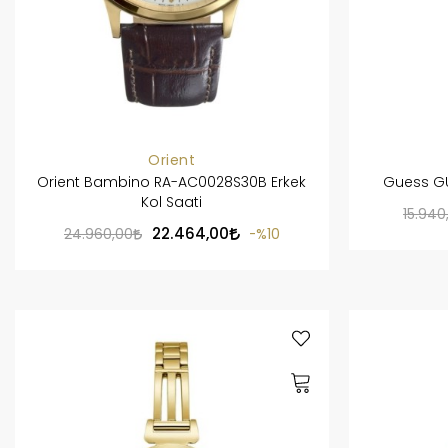
Orient
Orient Bambino RA-AC0028S30B Erkek
Guess GU
Kol Saati
15.940
22.464,00
24.960,00
%10