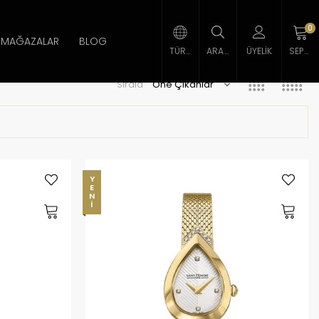
0
MAĞAZALAR
BLOG
TÜRK LIRASI
ARAMA
ÜYELIK
SEPETIM
Sırala
YENI