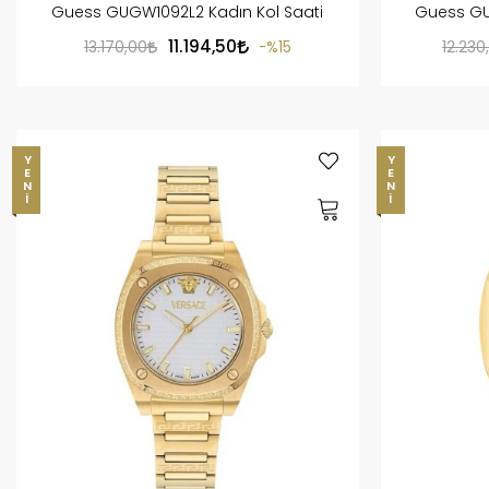
Guess GUGW1092L2 Kadın Kol Saati
Guess GU
11.194,50
13.170,00
%15
12.230
YENI
YENI