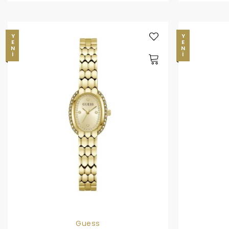
YENI
YENI
Guess