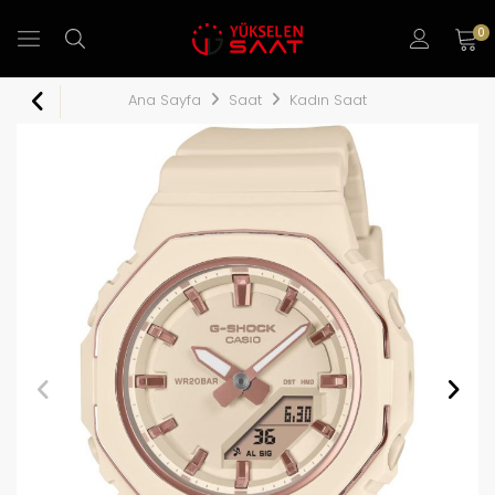
0
Ana Sayfa
Saat
Kadın Saat