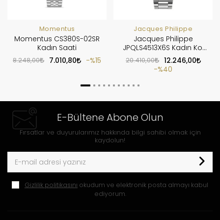
Momentus
Jacques Philippe
Momentus CS380S-02SR
Jacques Philippe
Kadın Saati
JPQLS4513X6S Kadın Kol
Saati
8.248,00
7.010,80
%15
20.410,00
12.246,00
%40
E-Bültene Abone Olun
Fırsatlar ve duyurularımız hakkında bilgi sahibi olmak için
kaydolun!
Gizlilik politikasını
okudum ve elektronik posta almayı kabul
ediyorum.