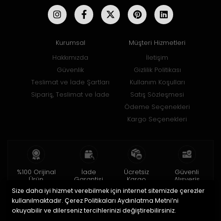
Kurumsal
Müşteri Hizmetleri
Hakkımızda
İletişim
Güvenlik
Gizlilik Politikası
Teslimat ve İade Şartları
Kullanım Koşulları
Sipariş, Teslimat ve İade
Satış Sözleşmesi
Ödeme Seçenekleri
Kargo Seçenekleri
%100 Orijinal
İade
Ücretsiz
Güvenli
Ürün
Garantisi
Kargo
Alışveriş
Size daha iyi hizmet verebilmek için internet sitemizde çerezler
2 yıl garanti
15 gün içinde
150 TL ve üzeri
256bit SSL ile
iade
kullanılmaktadır. Çerez Politikaları Aydınlatma Metni’ni
okuyabilir ve dilerseniz tercihlerinizi değiştirebilirsiniz.
© 2020
Uğur Aksesuar Saat
. Tüm hakları saklıdır.