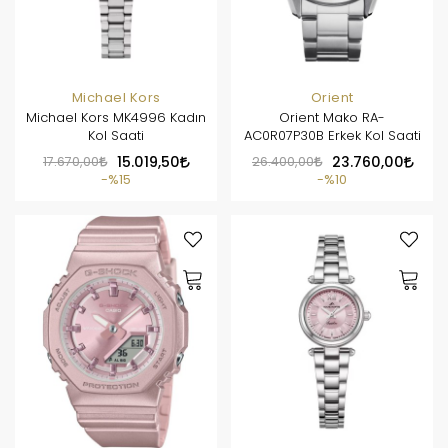
Michael Kors
Orient
Michael Kors MK4996 Kadın
Orient Mako RA-
Kol Saati
AC0R07P30B Erkek Kol Saati
17.670,00
15.019,50
26.400,00
23.760,00
%15
%10