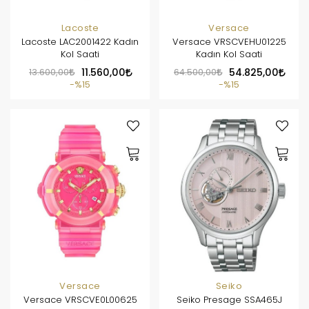
Lacoste
Versace
Lacoste LAC2001422 Kadın
Versace VRSCVEHU01225
Kol Saati
Kadın Kol Saati
13.600,00
11.560,00
64.500,00
54.825,00
%15
%15
Versace
Seiko
Versace VRSCVE0L00625
Seiko Presage SSA465J