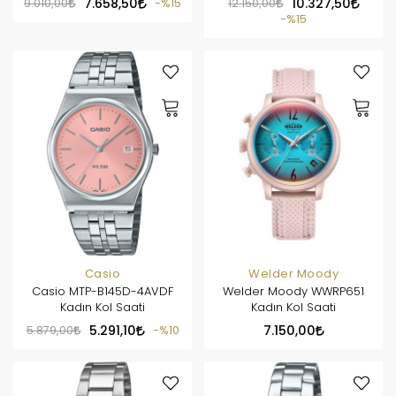
9.010,00
7.658,50
%15
12.150,00
10.327,50
%15
Casio
Welder Moody
Casio MTP-B145D-4AVDF
Welder Moody WWRP651
Kadın Kol Saati
Kadın Kol Saati
5.879,00
5.291,10
%10
7.150,00