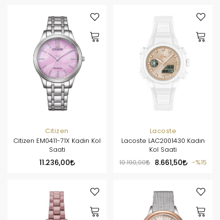
Citizen
Lacoste
Citizen EM0411-71X Kadın Kol
Lacoste LAC2001430 Kadın
Saati
Kol Saati
11.236,00
10.190,00
8.661,50
%15