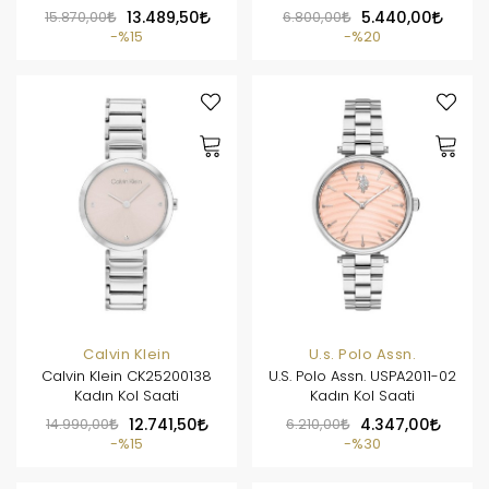
15.870,00
13.489,50
6.800,00
5.440,00
%15
%20
Calvin Klein
U.s. Polo Assn.
Calvin Klein CK25200138
U.S. Polo Assn. USPA2011-02
Kadın Kol Saati
Kadın Kol Saati
14.990,00
12.741,50
6.210,00
4.347,00
%15
%30