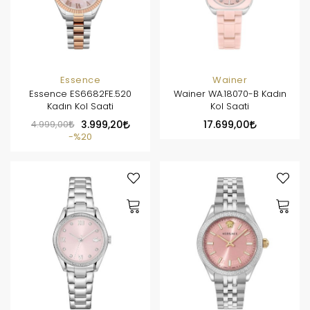
Essence
Wainer
Essence ES6682FE.520
Wainer WA.18070-B Kadın
Kadın Kol Saati
Kol Saati
4.999,00
3.999,20
17.699,00
%20