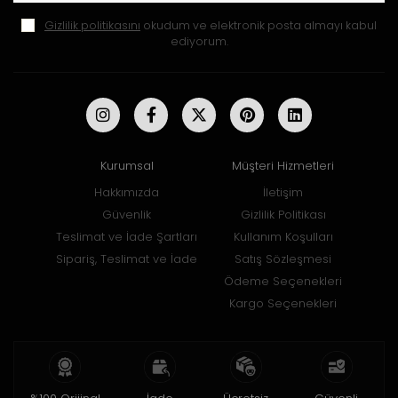
Gizlilik politikasını
okudum ve elektronik posta almayı kabul
ediyorum.
Kurumsal
Müşteri Hizmetleri
Hakkımızda
İletişim
Güvenlik
Gizlilik Politikası
Teslimat ve İade Şartları
Kullanım Koşulları
Sipariş, Teslimat ve İade
Satış Sözleşmesi
Ödeme Seçenekleri
Kargo Seçenekleri