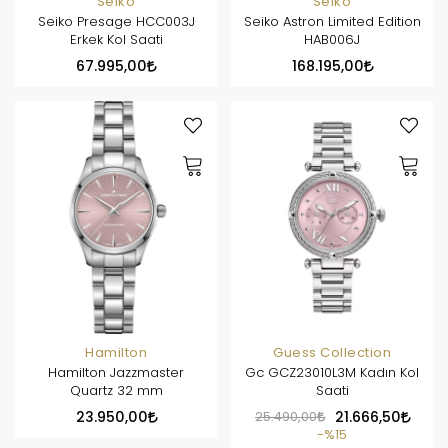
Seiko
Seiko
Seiko Presage HCC003J
Seiko Astron Limited Edition
Erkek Kol Saati
HAB006J
67.995,00
168.195,00
Hamilton
Guess Collection
Hamilton Jazzmaster
Gc GCZ23010L3M Kadın Kol
Quartz 32 mm
Saati
23.950,00
25.490,00
21.666,50
%15