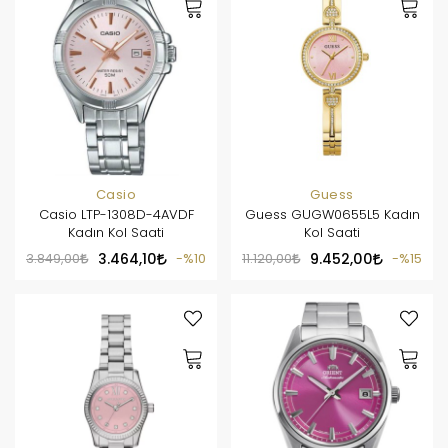
Casio
Guess
Casio LTP-1308D-4AVDF
Guess GUGW0655L5 Kadın
Kadın Kol Saati
Kol Saati
3.849,00
3.464,10
%10
11.120,00
9.452,00
%15