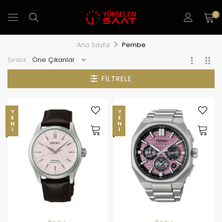
0
Ana Sayfa
Pembe
Sırala
FILTRELE
YENI
YENI