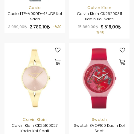
Casio
Calvin Klein
Casio LTP-V009D-4EUDF Kol
Calvin Klein CK25200311
Saati
Kadın Kol Saati
3.089,00
2.780,10
%10
15.860,00
9.516,00
%40
Calvin Klein
Swatch
Calvin Klein CK25100027
Swatch SVOP100 Kadın Kol
Kadın Kol Saati
Saati