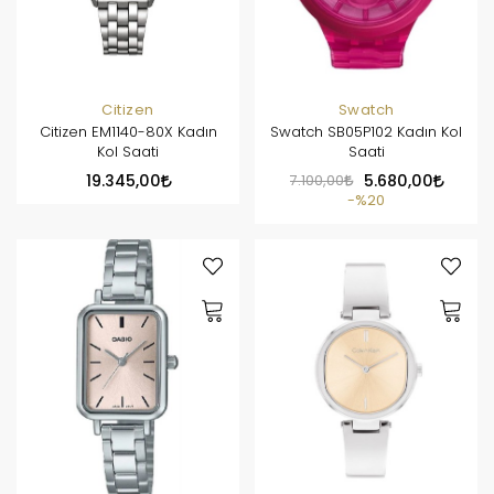
Citizen
Swatch
Citizen EM1140-80X Kadın
Swatch SB05P102 Kadın Kol
Kol Saati
Saati
19.345,00
7.100,00
5.680,00
%20