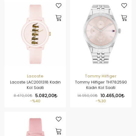
Lacoste
Tommy Hilfiger
Lacoste LAC2001318 Kadın
Tommy Hilfiger TH1782590
Kol Saati
Kadın Kol Saati
8.470,00
5.082,00
14.950,00
10.465,00
%40
%30