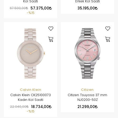
Kol Saati
Erkek Kol Saati
67.500,00
57.375,00
35.195,00
%15
Calvin Klein
Citizen
Calvin Klein CK25100073
Citizen Tsuyosa 37 mm
Kadın Kol Saati
NJ0200-50Z
22.040,00
18.734,00
21.299,00
%15