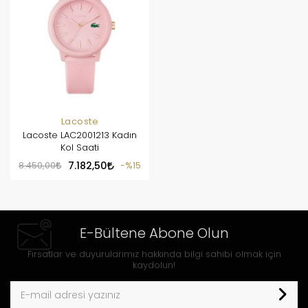
Lacoste
Lacoste LAC2001213 Kadın
Kol Saati
8.450,00
7.182,50
%15
E-Bültene Abone Olun
Fırsatlar ve duyurularımız hakkında bilgi sahibi olmak için
kaydolun!