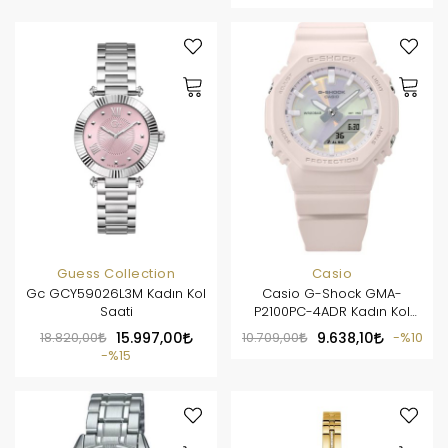
Guess Collection
Casio
Gc GCY59026L3M Kadın Kol
Casio G-Shock GMA-
Saati
P2100PC-4ADR Kadın Kol
Saati
18.820,00
15.997,00
10.709,00
9.638,10
%10
%15