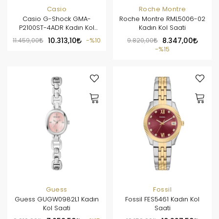
Casio
Roche Montre
Casio G-Shock GMA-
Roche Montre RML5006-02
P2100ST-4ADR Kadın Kol
Kadın Kol Saati
Saati
11.459,00
10.313,10
%10
9.820,00
8.347,00
%15
Guess
Fossil
Guess GUGW0982L1 Kadın
Fossil FES5461 Kadın Kol
Kol Saati
Saati