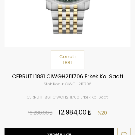
Cerruti
1881
CERRUTI 1881 CIWGH2111706 Erkek Kol Saati
Stok Kodu:
CIWGH2111706
CERRUTI 1881 CIWGH2111706 Erkek Kol Saati
12.984,00
16.230,00
%20
Sepete Ekle