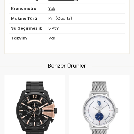
Kronometre
Yok
Makine Türü
Pilli (Quartz)
Su Geçirmezlik
5 Atm
Takvim
Var
Benzer Ürünler