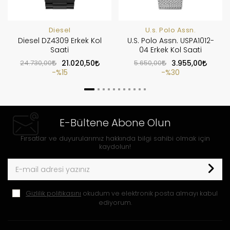
Diesel
U.s. Polo Assn.
Diesel DZ4309 Erkek Kol
U.S. Polo Assn. USPA1012-
Saati
04 Erkek Kol Saati
24.730,00
21.020,50
5.650,00
3.955,00
%15
%30
E-Bültene Abone Olun
Fırsatlar ve duyurularımız hakkında bilgi sahibi olmak için
kaydolun!
Gizlilik politikasını
okudum ve elektronik posta almayı kabul
ediyorum.