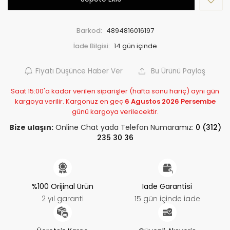
Barkod:
4894816016197
İade Bilgisi:
Fiyatı Düşünce Haber Ver
Bu Ürünü Paylaş
Saat 15:00'a kadar verilen siparişler (hafta sonu hariç) aynı gün
kargoya verilir. Kargonuz en geç
6 Agustos 2026 Persembe
günü kargoya verilecektir.
Bize ulaşın:
Online Chat yada Telefon Numaramız:
0 (312)
235 30 36
%100 Orijinal Ürün
İade Garantisi
2 yıl garanti
15 gün içinde iade