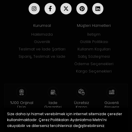
Kurumsal
Müşteri Hizmetleri
Hakkımızda
İletişim
Güvenlik
Gizlilik Politikası
Teslimat ve İade Şartları
Kullanım Koşulları
Sipariş, Teslimat ve İade
Satış Sözleşmesi
Ödeme Seçenekleri
Kargo Seçenekleri
%100 Orijinal
İade
Ücretsiz
Güvenli
Ürün
Garantisi
Kargo
Alışveriş
Size daha iyi hizmet verebilmek için internet sitemizde çerezler
2 yıl garanti
15 gün içinde
150 TL ve üzeri
256bit SSL ile
iade
kullanılmaktadır. Çerez Politikaları Aydınlatma Metni’ni
okuyabilir ve dilerseniz tercihlerinizi değiştirebilirsiniz.
© 2020
Uğur Aksesuar Saat
. Tüm hakları saklıdır.