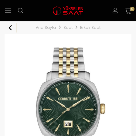
0
Ana Sayfa
Saat
Erkek Saat