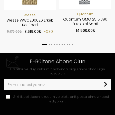
Quantum
Wesse
Quantum QMG1251B.390
Wesse WWG200026 Erkek
Erkek Kol Saati
Kol Saati
14.500,00
5.170,00
3.619,00
%30
E-Bültene Abone Olun
Fırsatlar ve duyurularımız hakkında bilgi sahibi olmak için
kaydolun!
Gizlilik politikasını
okudum ve elektronik posta almayı kabul
ediyorum.