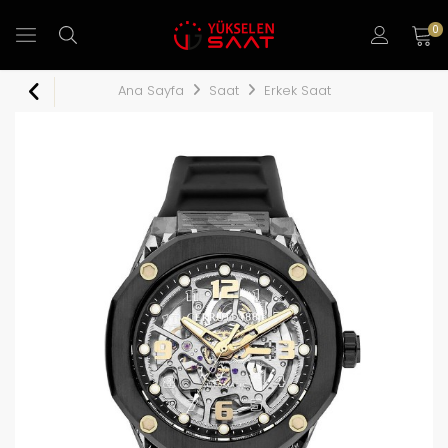
0
Ana Sayfa
Saat
Erkek Saat