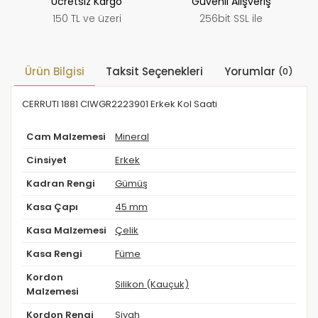
Ücretsiz Kargo
Güvenli Alışveriş
150 TL ve üzeri
256bit SSL ile
Ürün Bilgisi
Taksit Seçenekleri
Yorumlar
(0)
CERRUTI 1881 CIWGR2223901 Erkek Kol Saati
Cam Malzemesi
Mineral
Cinsiyet
Erkek
Kadran Rengi
Gümüş
Kasa Çapı
45 mm
Kasa Malzemesi
Çelik
Kasa Rengi
Füme
Kordon
Silikon (Kauçuk)
Malzemesi
Kordon Rengi
Siyah