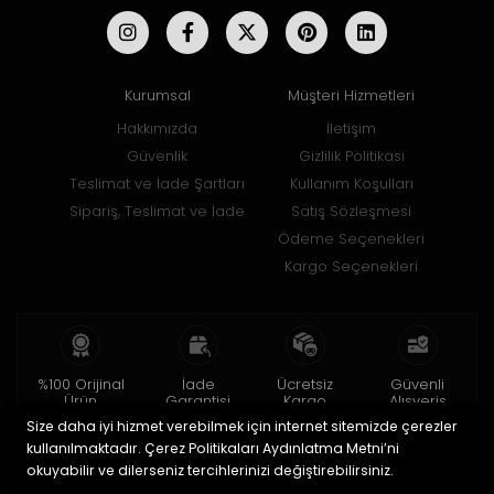
Kurumsal
Müşteri Hizmetleri
Hakkımızda
İletişim
Güvenlik
Gizlilik Politikası
Teslimat ve İade Şartları
Kullanım Koşulları
Sipariş, Teslimat ve İade
Satış Sözleşmesi
Ödeme Seçenekleri
Kargo Seçenekleri
%100 Orijinal
İade
Ücretsiz
Güvenli
Ürün
Garantisi
Kargo
Alışveriş
Size daha iyi hizmet verebilmek için internet sitemizde çerezler
2 yıl garanti
15 gün içinde
150 TL ve üzeri
256bit SSL ile
iade
kullanılmaktadır. Çerez Politikaları Aydınlatma Metni’ni
okuyabilir ve dilerseniz tercihlerinizi değiştirebilirsiniz.
© 2020
Uğur Aksesuar Saat
. Tüm hakları saklıdır.