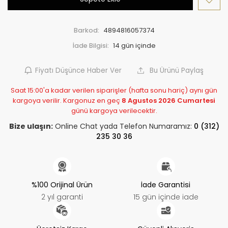
Barkod:
4894816057374
İade Bilgisi:
Fiyatı Düşünce Haber Ver
Bu Ürünü Paylaş
Saat 15:00'a kadar verilen siparişler (hafta sonu hariç) aynı gün
kargoya verilir. Kargonuz en geç
8 Agustos 2026 Cumartesi
günü kargoya verilecektir.
Bize ulaşın:
Online Chat yada Telefon Numaramız:
0 (312)
235 30 36
%100 Orijinal Ürün
İade Garantisi
2 yıl garanti
15 gün içinde iade