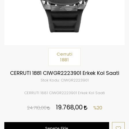
Cerruti
1881
CERRUTI 1881 CIWGR2223901 Erkek Kol Saati
Stok Kodu:
CIWGR2223901
CERRUTI 1881 CIWGR2223901 Erkek Kol Saati
19.768,00
24.710,00
%20
Sepete Ekle