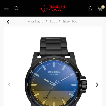
0
Ana Sayfa
Saat
Erkek Saat