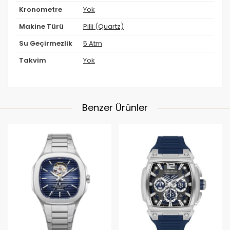
Kronometre
Yok
Makine Türü
Pilli (Quartz)
Su Geçirmezlik
5 Atm
Takvim
Yok
Benzer Ürünler