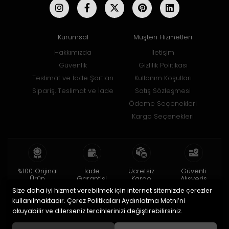
Kurumsal
Müşteri Hizmetleri
Hakkımızda
İletişim
Güvenlik
Gizlilik Politikası
Teslimat ve İade Şartları
Kullanım Koşulları
Sipariş, Teslimat ve İade
Satış Sözleşmesi
Ödeme Seçenekleri
Kargo Seçenekleri
%100 Orijinal
İade
Ücretsiz
Güvenli
Ürün
Garantisi
Kargo
Alışveriş
Size daha iyi hizmet verebilmek için internet sitemizde çerezler
2 yıl garanti
15 gün içinde
150 TL ve üzeri
256bit SSL ile
iade
kullanılmaktadır. Çerez Politikaları Aydınlatma Metni’ni
okuyabilir ve dilerseniz tercihlerinizi değiştirebilirsiniz.
© 2020
Uğur Aksesuar Saat
. Tüm hakları saklıdır.