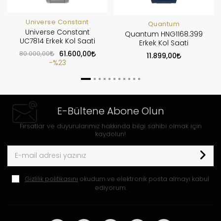
Universe Constant
Quantum
Universe Constant
Quantum HNG1168.399
UC7814 Erkek Kol Saati
Erkek Kol Saati
80.000,00
61.600,00
11.899,00
%23
E-Bültene Abone Olun
Fırsatlar ve duyurularımız hakkında bilgi sahibi olmak için
kaydolun!
Gizlilik politikasını
okudum ve elektronik posta almayı kabul
ediyorum.