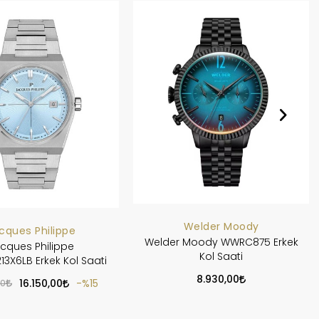
Welder Moody
cques Philippe
Welder Moody WWRC875 Erkek
cques Philippe
Kol Saati
3X6LB Erkek Kol Saati
8.930,00
00
16.150,00
%15