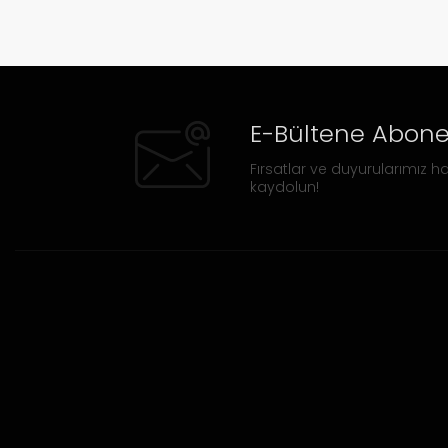
E-Bültene Abone
Fırsatlar ve duyurularımız ha
kaydolun!