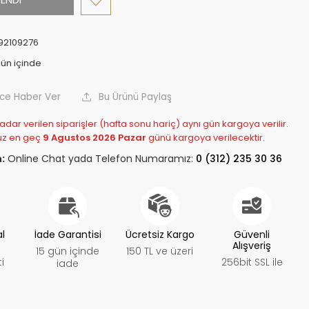
92109276
nce Haber Ver
Bu Ürünü Paylaş
adar verilen siparişler (hafta sonu hariç) aynı gün kargoya verilir.
uz en geç
9 Agustos 2026 Pazar
günü kargoya verilecektir.
:
Online Chat yada Telefon Numaramız:
0 (312) 235 30 36
al
İade Garantisi
Ücretsiz Kargo
Güvenli
Alışveriş
15 gün içinde
150 TL ve üzeri
i
256bit SSL ile
iade