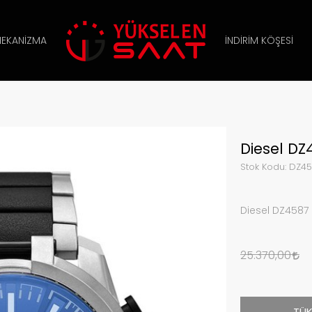
EKANIZMA
İNDIRIM KÖŞESI
Diesel DZ
Stok Kodu:
DZ45
Diesel DZ4587 
25.370,00
TÜK