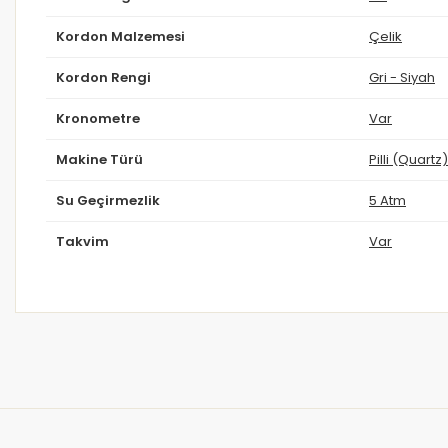
Kordon Malzemesi
Çelik
Kordon Rengi
Gri - Siyah
Kronometre
Var
Makine Türü
Pilli (Quartz)
Su Geçirmezlik
5 Atm
Takvim
Var