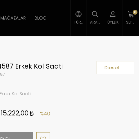
0
MAĞAZALAR
BLOG
TÜRK LIRASI
ARAMA
ÜYELIK
SEPETIM
4587 Erkek Kol Saati
Diesel
87
Erkek Kol Saati
15.222,00
%40
ENDİ