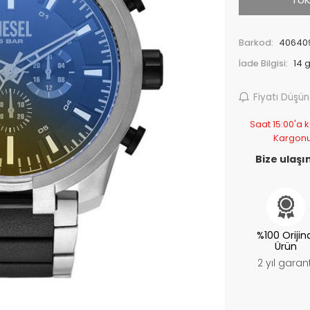
Barkod:
40640
İade Bilgisi:
Fiyatı Düşü
Saat 15:00'a k
Kargon
Bize ulaşın
%100 Orijin
Ürün
2 yıl garant