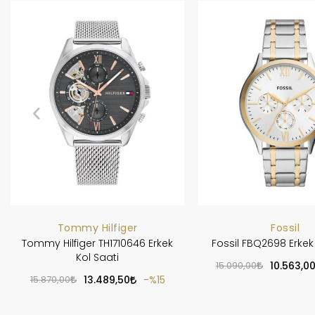
Tommy Hilfiger
Fossil
Tommy Hilfiger TH1710646 Erkek
Fossil FBQ2698 Erkek 
Kol Saati
15.090,00
10.563,0
15.870,00
13.489,50
%15