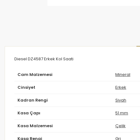
Diesel DZ4587 Erkek Kol Saati
Cam Malzemesi
Mineral
Cinsiyet
Erkek
Kadran Rengi
Siyah
Kasa Çapı
51 mm
Kasa Malzemesi
Çelik
Kasa Rengi
Gri