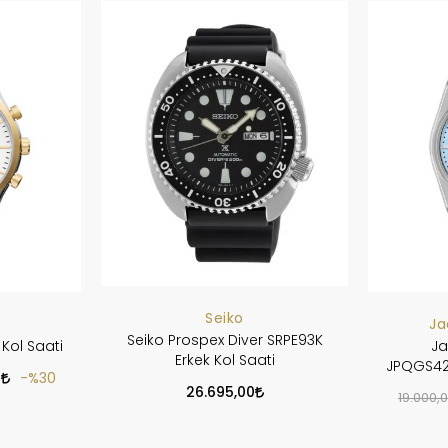
Seiko
Ja
Seiko Prospex Diver SRPE93K
Kol Saati
Ja
Erkek Kol Saati
JPQGS421
0
%30
26.695,00
19.000,