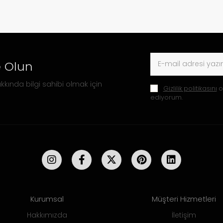
 Olun
kkında bilgi sahibi olmak için
Gizlilik politikasını
o
ediyorum.
Kurumsal
Müşteri Hizmetleri
Hakkımızda
İletişim