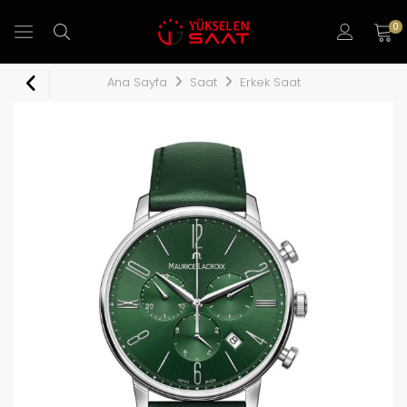
0
Ana Sayfa
Saat
Erkek Saat