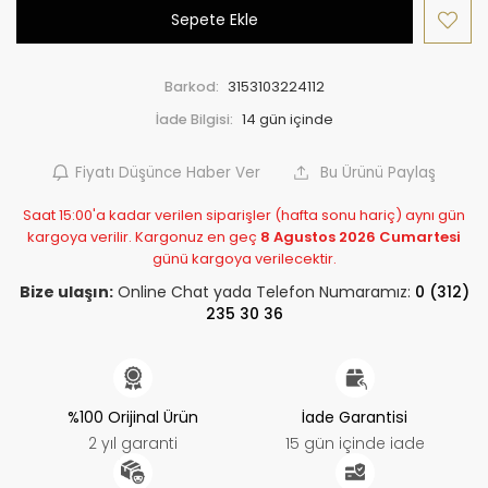
Sepete Ekle
Barkod:
3153103224112
İade Bilgisi:
Fiyatı Düşünce Haber Ver
Bu Ürünü Paylaş
Saat 15:00'a kadar verilen siparişler (hafta sonu hariç) aynı gün
kargoya verilir. Kargonuz en geç
8 Agustos 2026 Cumartesi
günü kargoya verilecektir.
Bize ulaşın:
Online Chat yada Telefon Numaramız:
0 (312)
235 30 36
%100 Orijinal Ürün
İade Garantisi
2 yıl garanti
15 gün içinde iade