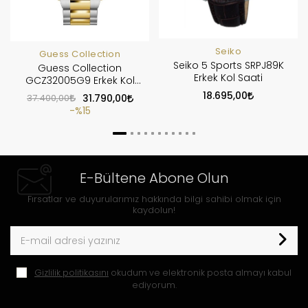
Seiko
Guess Collection
Seiko 5 Sports SRPJ89K
Guess Collection
Erkek Kol Saati
GCZ32005G9 Erkek Kol
Saati
18.695,00
37.400,00
31.790,00
%15
E-Bültene Abone Olun
Fırsatlar ve duyurularımız hakkında bilgi sahibi olmak için
kaydolun!
Gizlilik politikasını
okudum ve elektronik posta almayı kabul
ediyorum.