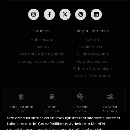
Kurumsal
Müşteri Hizmetleri
Hakkımızda
İletişim
Güvenlik
Gizlilik Politikası
Teslimat ve İade Şartları
Kullanım Koşulları
Sipariş, Teslimat ve İade
Satış Sözleşmesi
Ödeme Seçenekleri
Kargo Seçenekleri
%100 Orijinal
İade
Ücretsiz
Güvenli
Ürün
Garantisi
Kargo
Alışveriş
Size daha iyi hizmet verebilmek için internet sitemizde çerezler
2 yıl garanti
15 gün içinde
150 TL ve üzeri
256bit SSL ile
iade
kullanılmaktadır. Çerez Politikaları Aydınlatma Metni’ni
okuyabilir ve dilerseniz tercihlerinizi değiştirebilirsiniz.