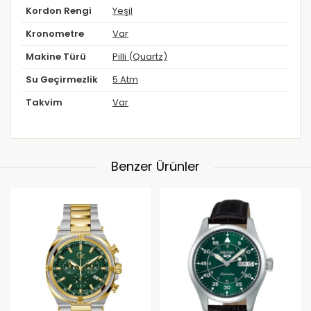
Kordon Rengi
Yeşil
Kronometre
Var
Makine Türü
Pilli (Quartz)
Su Geçirmezlik
5 Atm
Takvim
Var
Benzer Ürünler