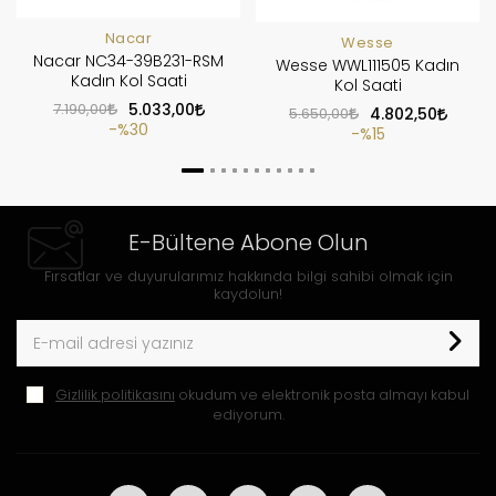
Nacar
Wesse
Nacar NC34-39B231-RSM
Wesse WWL111505 Kadın
Kadın Kol Saati
Kol Saati
7.190,00
5.033,00
5.650,00
4.802,50
%30
%15
E-Bültene Abone Olun
Fırsatlar ve duyurularımız hakkında bilgi sahibi olmak için
kaydolun!
Gizlilik politikasını
okudum ve elektronik posta almayı kabul
ediyorum.