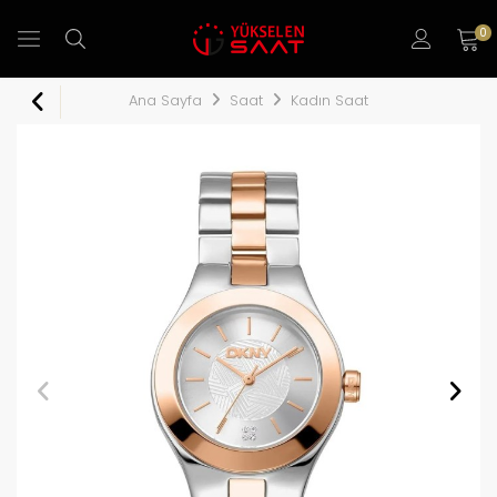
0
Ana Sayfa
Saat
Kadın Saat