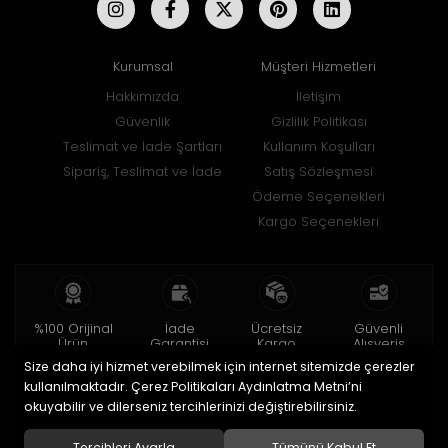
Kurumsal
Müşteri Hizmetleri
Hakkımızda
İletişim
Güvenlik
Gizlilik Politikası
Teslimat ve İade Şartları
Kullanım Koşulları
Sipariş, Teslimat ve İade
Satış Sözleşmesi
Ödeme Seçenekleri
Kargo Seçenekleri
%100 Orijinal
İade
Ücretsiz
Güvenli
Ürün
Garantisi
Kargo
Alışveriş
Size daha iyi hizmet verebilmek için internet sitemizde çerezler
2 yıl garanti
15 gün içinde
150 TL ve üzeri
256bit SSL ile
iade
kullanılmaktadır. Çerez Politikaları Aydınlatma Metni’ni
okuyabilir ve dilerseniz tercihlerinizi değiştirebilirsiniz.
© 2020
Uğur Aksesuar Saat
. Tüm hakları saklıdır.