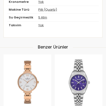
Kronometre
Yok
Makine Türü
Pilli (Quartz)
Su Geçirmezlik
5 Atm
Takvim
Yok
Benzer Ürünler