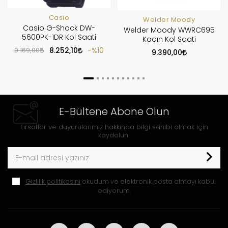
Casio
Welder Moody
Casio G-Shock DW-
Welder Moody WWRC695
5600PK-1DR Kol Saati
Kadın Kol Saati
9.169,00
8.252,10
%10
9.390,00
E-Bültene Abone Olun
Fırsatlar ve duyurularımız hakkında bilgi sahibi olmak için
kaydolun!
Gizlilik politikasını
okudum ve elektronik posta almayı kabul
ediyorum.