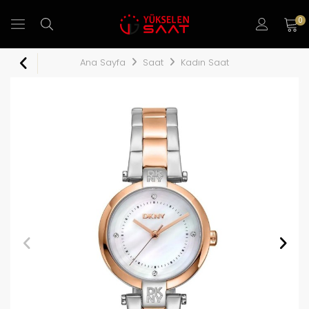
0
Ana Sayfa
Saat
Kadın Saat