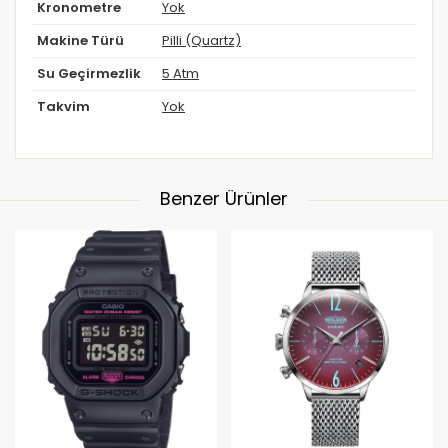
Kronometre
Yok
Makine Türü
Pilli (Quartz)
Su Geçirmezlik
5 Atm
Takvim
Yok
Benzer Ürünler