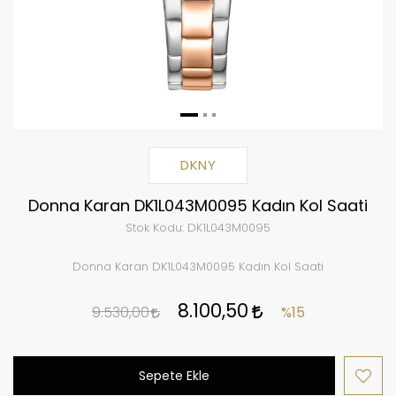
DKNY
Donna Karan DK1L043M0095 Kadın Kol Saati
Stok Kodu:
DK1L043M0095
Donna Karan DK1L043M0095 Kadın Kol Saati
8.100,50
9.530,00
%15
Sepete Ekle