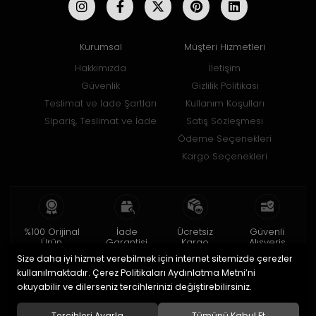
Kurumsal
Müşteri Hizmetleri
Hakkımızda
İletişim
Güvenlik
Gizlilik Politikası
Teslimat ve İade Şartları
Kullanım Koşulları
Sipariş, Teslimat ve İade
Satış Sözleşmesi
Ödeme Seçenekleri
Kargo Seçenekleri
%100 Orijinal
İade
Ücretsiz
Güvenli
Ürün
Garantisi
Kargo
Alışveriş
Size daha iyi hizmet verebilmek için internet sitemizde çerezler
2 yıl garanti
15 gün içinde
150 TL ve üzeri
256bit SSL ile
iade
kullanılmaktadır. Çerez Politikaları Aydınlatma Metni’ni
okuyabilir ve dilerseniz tercihlerinizi değiştirebilirsiniz.
© 2020
Uğur Aksesuar Saat
. Tüm hakları saklıdır.