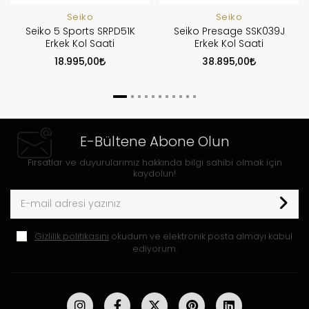
Seiko
Seiko
Seiko 5 Sports SRPD51K
Seiko Presage SSK039J
Erkek Kol Saati
Erkek Kol Saati
18.995,00
38.895,00
E-Bültene Abone Olun
Fırsatlar ve duyurularımız hakkında bilgi sahibi olmak için
kaydolun!
Gizlilik politikasını
okudum ve elektronik posta almayı kabul
ediyorum.