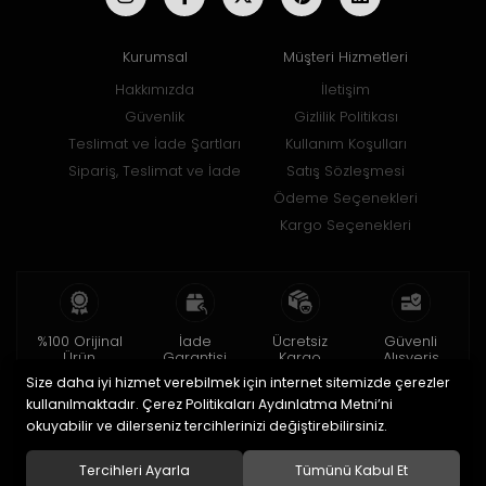
Kurumsal
Müşteri Hizmetleri
Hakkımızda
İletişim
Güvenlik
Gizlilik Politikası
Teslimat ve İade Şartları
Kullanım Koşulları
Sipariş, Teslimat ve İade
Satış Sözleşmesi
Ödeme Seçenekleri
Kargo Seçenekleri
%100 Orijinal
İade
Ücretsiz
Güvenli
Ürün
Garantisi
Kargo
Alışveriş
Size daha iyi hizmet verebilmek için internet sitemizde çerezler
2 yıl garanti
15 gün içinde
150 TL ve üzeri
256bit SSL ile
iade
kullanılmaktadır. Çerez Politikaları Aydınlatma Metni’ni
okuyabilir ve dilerseniz tercihlerinizi değiştirebilirsiniz.
© 2020
Uğur Aksesuar Saat
. Tüm hakları saklıdır.
Tercihleri Ayarla
Tümünü Kabul Et