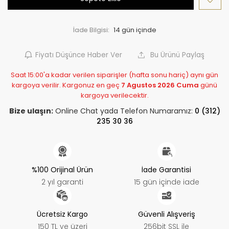
İade Bilgisi:
Fiyatı Düşünce Haber Ver
Bu Ürünü Paylaş
Saat 15:00'a kadar verilen siparişler (hafta sonu hariç) aynı gün
kargoya verilir. Kargonuz en geç
7 Agustos 2026 Cuma
günü
kargoya verilecektir.
Bize ulaşın:
Online Chat yada Telefon Numaramız:
0 (312)
235 30 36
%100 Orijinal Ürün
İade Garantisi
2 yıl garanti
15 gün içinde iade
Ücretsiz Kargo
Güvenli Alışveriş
150 TL ve üzeri
256bit SSL ile