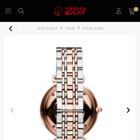
0
Ana Sayfa
Saat
Erkek Saat