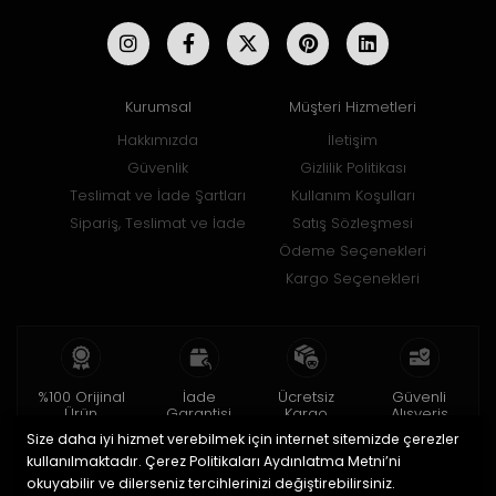
Kurumsal
Müşteri Hizmetleri
Hakkımızda
İletişim
Güvenlik
Gizlilik Politikası
Teslimat ve İade Şartları
Kullanım Koşulları
Sipariş, Teslimat ve İade
Satış Sözleşmesi
Ödeme Seçenekleri
Kargo Seçenekleri
%100 Orijinal
İade
Ücretsiz
Güvenli
Ürün
Garantisi
Kargo
Alışveriş
Size daha iyi hizmet verebilmek için internet sitemizde çerezler
2 yıl garanti
15 gün içinde
150 TL ve üzeri
256bit SSL ile
iade
kullanılmaktadır. Çerez Politikaları Aydınlatma Metni’ni
okuyabilir ve dilerseniz tercihlerinizi değiştirebilirsiniz.