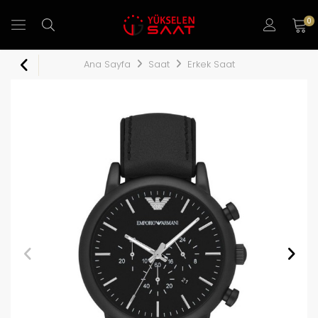
0
Ana Sayfa
Saat
Erkek Saat