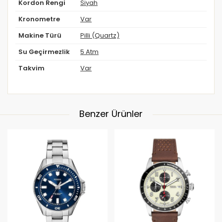
Kordon Rengi
Siyah
Kronometre
Var
Makine Türü
Pilli (Quartz)
Su Geçirmezlik
5 Atm
Takvim
Var
Benzer Ürünler