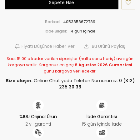
Sepete Ekle
Barkod:
4053858672789
İade Bilgisi:
Fiyatı Düşünce Haber Ver
Bu Ürünü Paylaş
Saat 15:00'a kadar verilen siparişler (hafta sonu hariç) aynı gün
kargoya verilir. Kargonuz en geç
8 Agustos 2026 Cumartesi
günü kargoya verilecektir.
Bize ulaşın:
Online Chat yada Telefon Numaramız:
0 (312)
235 30 36
%100 Orijinal Ürün
İade Garantisi
2 yıl garanti
15 gün içinde iade