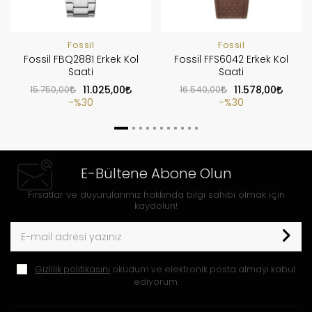
Fossil
Fossil
Fossil FBQ2881 Erkek Kol
Fossil FFS6042 Erkek Kol
Saati
Saati
15.750,00
11.025,00
16.540,00
11.578,00
%30
%30
E-Bültene Abone Olun
Fırsatlar ve duyurularımız hakkında bilgi sahibi olmak için
kaydolun!
Gizlilik politikasını
okudum ve elektronik posta almayı kabul
ediyorum.