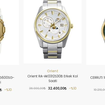
Orient
Orient RA-AK0312S30B Erkek Kol
-5600SG-
CERRUTI 1
Saati
i
36.000,00
32.400,00
%10
%10
10.210,0