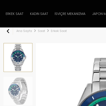
ERKEK SAAT
KADIN SAAT
İSVIÇRE MEKANIZMA
JAPON M
Ana Sayfa
Saat
Erkek Saat