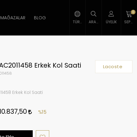
0
MAĞAZALAR
BLOG
TÜRK LIRASI
ARAMA
ÜYELIK
SEPETIM
AC2011458 Erkek Kol Saati
Lacoste
011458
1458 Erkek Kol Saati
10.837,50
%15
e Ekle