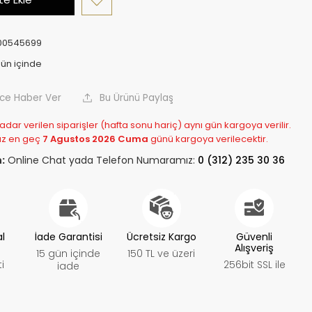
00545699
nce Haber Ver
Bu Ürünü Paylaş
adar verilen siparişler (hafta sonu hariç) aynı gün kargoya verilir.
z en geç
7 Agustos 2026 Cuma
günü kargoya verilecektir.
:
Online Chat yada Telefon Numaramız:
0 (312) 235 30 36
al
İade Garantisi
Ücretsiz Kargo
Güvenli
Alışveriş
15 gün içinde
150 TL ve üzeri
i
256bit SSL ile
iade