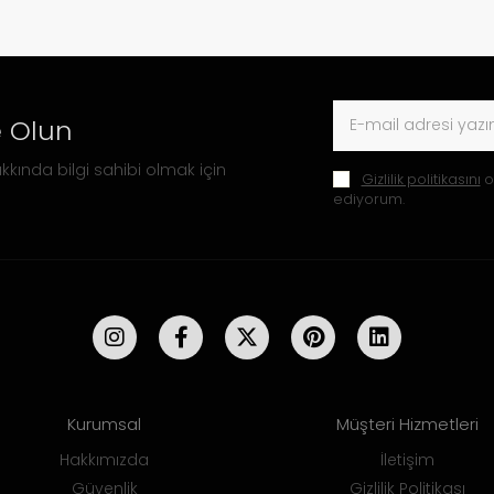
 Olun
kkında bilgi sahibi olmak için
Gizlilik politikasını
o
ediyorum.
Kurumsal
Müşteri Hizmetleri
Hakkımızda
İletişim
Güvenlik
Gizlilik Politikası