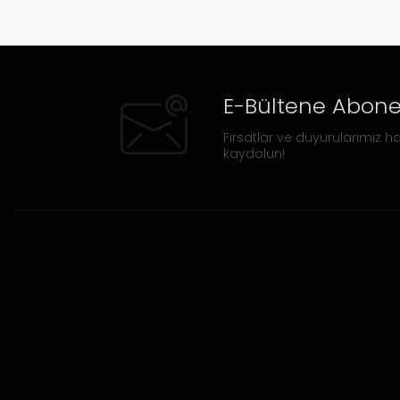
E-Bültene Abone
Fırsatlar ve duyurularımız ha
kaydolun!