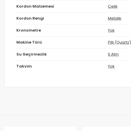
Kordon Malzemesi
Çelik
Kordon Rengi
Metalik
Kronometre
Yok
Makine Türü
Pilli (Quartz)
Su Geçirmezlik
5 Atm
Takvim
Yok