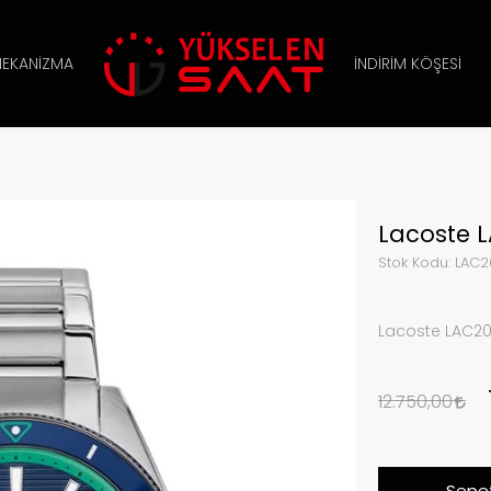
EKANIZMA
İNDIRIM KÖŞESI
Lacoste L
Stok Kodu:
LAC2
Lacoste LAC201
12.750,00
Sepet