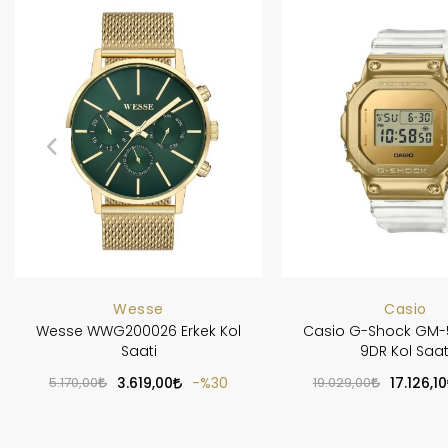
Wesse
Casio
Wesse WWG200026 Erkek Kol
Casio G-Shock GM
Saati
9DR Kol Saat
5.170,00
3.619,00
%30
19.029,00
17.126,10