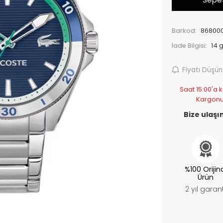
Barkod:
86800
İade Bilgisi:
Fiyatı Düşü
Saat 15:00'a k
Kargonu
Bize ulaşın
%100 Orijin
Ürün
2 yıl garant