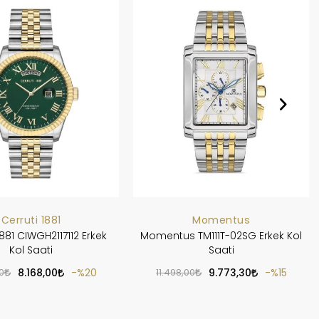
Cerruti 1881
Momentus
881 CIWGH2117112 Erkek
Momentus TM111T-02SG Erkek Kol
Kol Saati
Saati
0
8.168,00
%20
11.498,00
9.773,30
%15