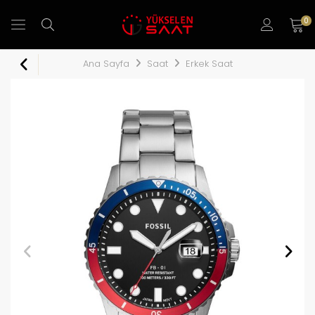
0
Ana Sayfa
Saat
Erkek Saat