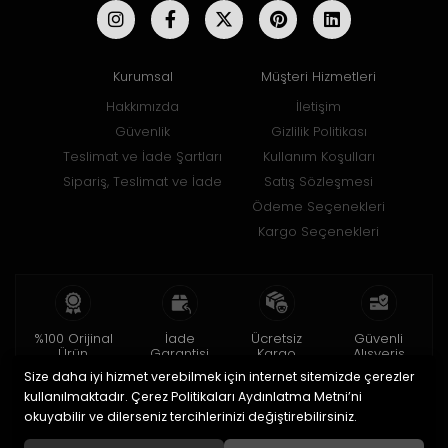
Kurumsal
Müşteri Hizmetleri
Hakkımızda
İletişim
Güvenlik
Gizlilik Politikası
Teslimat ve İade Şartları
Kullanım Koşulları
Sipariş, Teslimat ve İade
Satış Sözleşmesi
Ödeme Seçenekleri
Kargo Seçenekleri
%100 Orijinal
İade
Ücretsiz
Güvenli
Ürün
Garantisi
Kargo
Alışveriş
Size daha iyi hizmet verebilmek için internet sitemizde çerezler
2 yıl garanti
15 gün içinde
150 TL ve üzeri
256bit SSL ile
iade
kullanılmaktadır. Çerez Politikaları Aydınlatma Metni’ni
okuyabilir ve dilerseniz tercihlerinizi değiştirebilirsiniz.
© 2020
Uğur Aksesuar Saat
. Tüm hakları saklıdır.