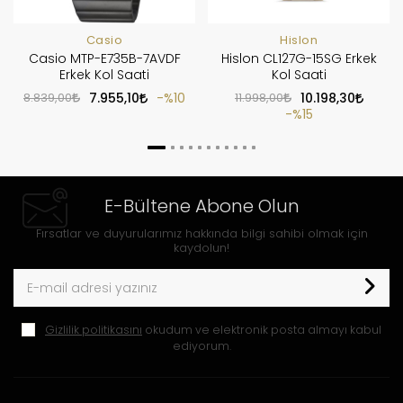
Casio
Hislon
Casio MTP-E735B-7AVDF
Hislon CL127G-15SG Erkek
Erkek Kol Saati
Kol Saati
8.839,00
7.955,10
%10
11.998,00
10.198,30
%15
E-Bültene Abone Olun
Fırsatlar ve duyurularımız hakkında bilgi sahibi olmak için
kaydolun!
Gizlilik politikasını
okudum ve elektronik posta almayı kabul
ediyorum.