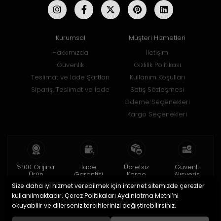
Kurumsal
Müşteri Hizmetleri
Hakkımızda
İletişim
Güvenlik
Gizlilik Politikası
Teslimat ve İade Şartları
Kullanım Koşulları
Sipariş, Teslimat ve İade
Satış Sözleşmesi
Ödeme Seçenekleri
Kargo Seçenekleri
%100 Orijinal
İade
Ücretsiz
Güvenli
Ürün
Garantisi
Kargo
Alışveriş
Size daha iyi hizmet verebilmek için internet sitemizde çerezler
2 yıl garanti
15 gün içinde
150 TL ve üzeri
256bit SSL ile
iade
kullanılmaktadır. Çerez Politikaları Aydınlatma Metni’ni
okuyabilir ve dilerseniz tercihlerinizi değiştirebilirsiniz.
© 2020
Uğur Aksesuar Saat
. Tüm hakları saklıdır.