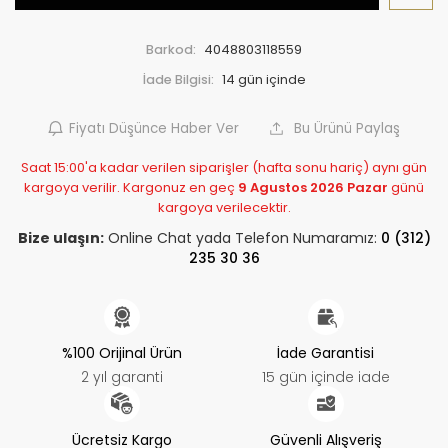
Barkod:
4048803118559
İade Bilgisi:
Fiyatı Düşünce Haber Ver
Bu Ürünü Paylaş
Saat 15:00'a kadar verilen siparişler (hafta sonu hariç) aynı gün
kargoya verilir. Kargonuz en geç
9 Agustos 2026 Pazar
günü
kargoya verilecektir.
Bize ulaşın:
Online Chat yada Telefon Numaramız:
0 (312)
235 30 36
%100 Orijinal Ürün
İade Garantisi
2 yıl garanti
15 gün içinde iade
Ücretsiz Kargo
Güvenli Alışveriş