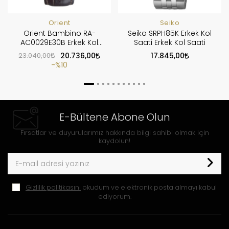
Orient
Seiko
Orient Bambino RA-
Seiko SRPH85K Erkek Kol
AC0029E30B Erkek Kol
Saati Erkek Kol Saati
Saati
23.040,00
20.736,00
17.845,00
%10
E-Bültene Abone Olun
Fırsatlar ve duyurularımız hakkında bilgi sahibi olmak için
kaydolun!
Gizlilik politikasını
okudum ve elektronik posta almayı kabul
ediyorum.