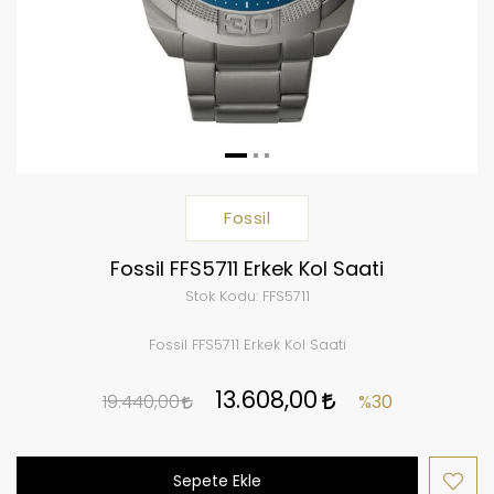
Fossil
Fossil FFS5711 Erkek Kol Saati
Stok Kodu:
FFS5711
Fossil FFS5711 Erkek Kol Saati
13.608,00
19.440,00
%30
Sepete Ekle