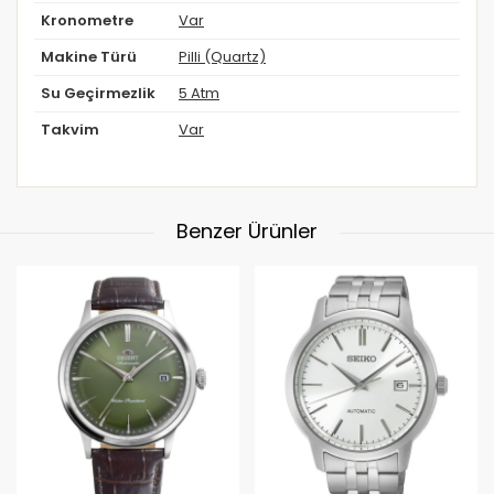
Kronometre
Var
Makine Türü
Pilli (Quartz)
Su Geçirmezlik
5 Atm
Takvim
Var
Benzer Ürünler