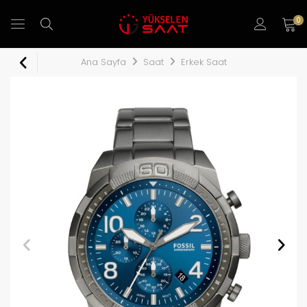
0
Ana Sayfa
Saat
Erkek Saat