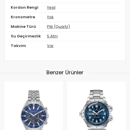
Kordon Rengi
Yeşil
Kronometre
Yok
Makine Türü
Pilli (Quartz)
Su Geçirmezlik
5 Atm
Takvim
Var
Benzer Ürünler