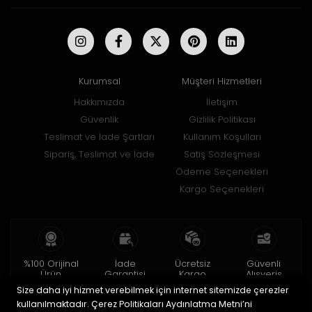
Kurumsal
Müşteri Hizmetleri
Hakkımızda
İletişim
Güvenlik
Gizlilik Politikası
Teslimat ve İade Şartları
Kullanım Koşulları
Sipariş, Teslimat ve İade
Satış Sözleşmesi
Ödeme Seçenekleri
Kargo Seçenekleri
%100 Orijinal
İade
Ücretsiz
Güvenli
Ürün
Garantisi
Kargo
Alışveriş
Size daha iyi hizmet verebilmek için internet sitemizde çerezler
2 yıl garanti
15 gün içinde
150 TL ve üzeri
256bit SSL ile
iade
kullanılmaktadır. Çerez Politikaları Aydınlatma Metni’ni