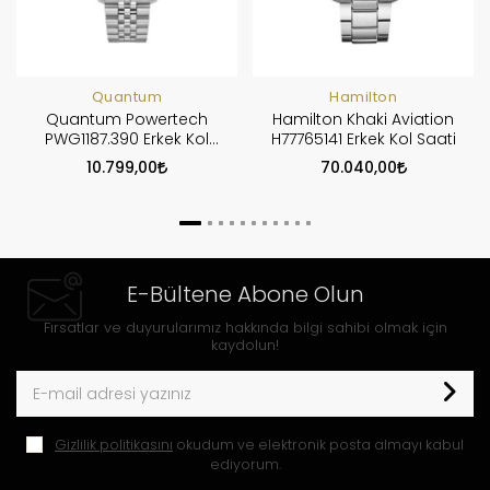
Quantum
Hamilton
Quantum Powertech
Hamilton Khaki Aviation
PWG1187.390 Erkek Kol
H77765141 Erkek Kol Saati
Saati
10.799,00
70.040,00
E-Bültene Abone Olun
Fırsatlar ve duyurularımız hakkında bilgi sahibi olmak için
kaydolun!
Gizlilik politikasını
okudum ve elektronik posta almayı kabul
ediyorum.