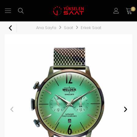
0
Ana Sayfa
Saat
Erkek Saat