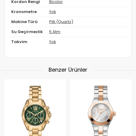
Kordon Rengi
Bicolor
Kronometre
Yok
Makine Türü
Pilli (Quartz)
Su Geçirmezlik
5 Atm
Takvim
Yok
Benzer Ürünler