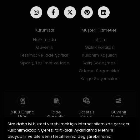
Kurumsal
Müşteri Hizmetleri
Hakkımızda
İletişim
Güvenlik
Gizlilik Politikası
Teslimat ve İade Şartları
Kullanım Koşulları
Sipariş, Teslimat ve İade
Satış Sözleşmesi
Ödeme Seçenekleri
Kargo Seçenekleri
%100 Orijinal
İade
Ücretsiz
Güvenli
Ürün
Garantisi
Kargo
Alışveriş
Size daha iyi hizmet verebilmek için internet sitemizde çerezler
2 yıl garanti
15 gün içinde
150 TL ve üzeri
256bit SSL ile
iade
kullanılmaktadır. Çerez Politikaları Aydınlatma Metni’ni
okuyabilir ve dilerseniz tercihlerinizi değiştirebilirsiniz.