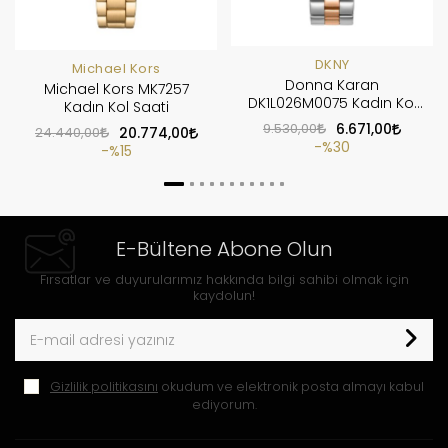
DKNY
Michael Kors
Donna Karan
Michael Kors MK7257
DK1L026M0075 Kadın Kol
Kadın Kol Saati
Saati
9.530,00
6.671,00
24.440,00
20.774,00
%30
%15
E-Bültene Abone Olun
Fırsatlar ve duyurularımız hakkında bilgi sahibi olmak için
kaydolun!
Gizlilik politikasını
okudum ve elektronik posta almayı kabul
ediyorum.