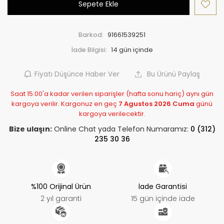
Sepete Ekle
Barkod:
91661539251
İade Bilgisi:
Fiyatı Düşünce Haber Ver
Bu Ürünü Paylaş
Saat 15:00'a kadar verilen siparişler (hafta sonu hariç) aynı gün
kargoya verilir. Kargonuz en geç
7 Agustos 2026 Cuma
günü
kargoya verilecektir.
Bize ulaşın:
Online Chat yada Telefon Numaramız:
0 (312)
235 30 36
%100 Orijinal Ürün
İade Garantisi
2 yıl garanti
15 gün içinde iade