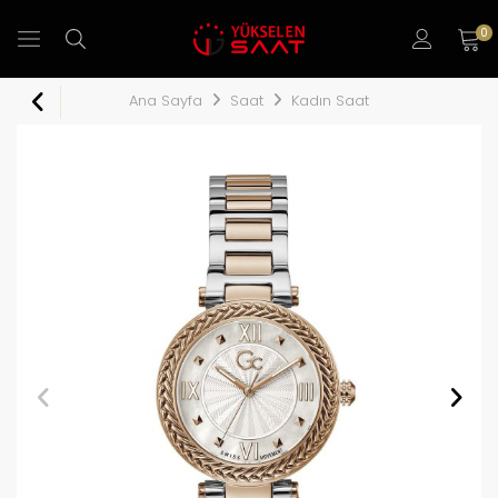
0
Ana Sayfa
Saat
Kadın Saat