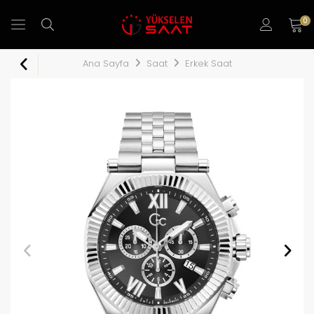
0
Ana Sayfa
Saat
Erkek Saat