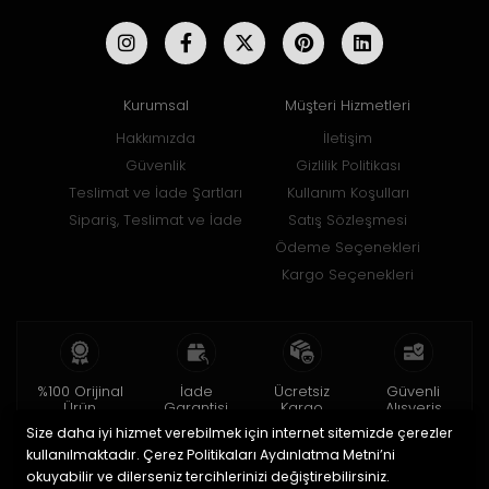
Kurumsal
Müşteri Hizmetleri
Hakkımızda
İletişim
Güvenlik
Gizlilik Politikası
Teslimat ve İade Şartları
Kullanım Koşulları
Sipariş, Teslimat ve İade
Satış Sözleşmesi
Ödeme Seçenekleri
Kargo Seçenekleri
%100 Orijinal
İade
Ücretsiz
Güvenli
Ürün
Garantisi
Kargo
Alışveriş
Size daha iyi hizmet verebilmek için internet sitemizde çerezler
2 yıl garanti
15 gün içinde
150 TL ve üzeri
256bit SSL ile
iade
kullanılmaktadır. Çerez Politikaları Aydınlatma Metni’ni
okuyabilir ve dilerseniz tercihlerinizi değiştirebilirsiniz.