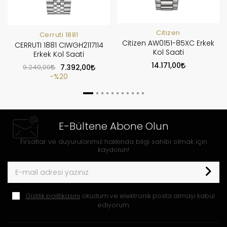
Citizen
Cerruti 1881
Citizen AW0151-85XC Erkek
CERRUTI 1881 CIWGH2117114
Kol Saati
Erkek Kol Saati
14.171,00
9.240,00
7.392,00
%20
E-Bültene Abone Olun
Fırsatlar ve duyurularımız hakkında bilgi sahibi olmak için
kaydolun!
Gizlilik politikasını
okudum ve elektronik posta almayı kabul
ediyorum.