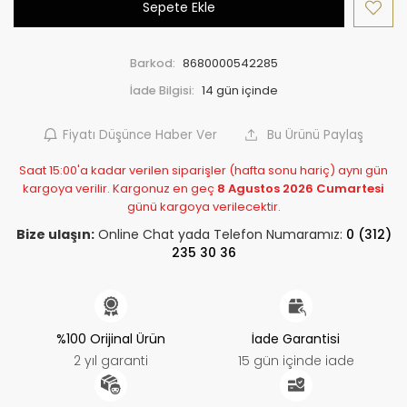
Sepete Ekle
Barkod:
8680000542285
İade Bilgisi:
Fiyatı Düşünce Haber Ver
Bu Ürünü Paylaş
Saat 15:00'a kadar verilen siparişler (hafta sonu hariç) aynı gün
kargoya verilir. Kargonuz en geç
8 Agustos 2026 Cumartesi
günü kargoya verilecektir.
Bize ulaşın:
Online Chat yada Telefon Numaramız:
0 (312)
235 30 36
%100 Orijinal Ürün
İade Garantisi
2 yıl garanti
15 gün içinde iade