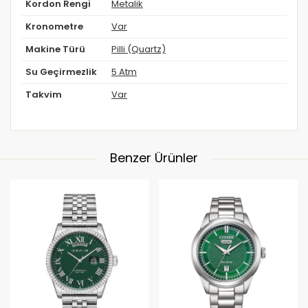
Kordon Rengi
Metalik
Kronometre
Var
Makine Türü
Pilli (Quartz)
Su Geçirmezlik
5 Atm
Takvim
Var
Benzer Ürünler