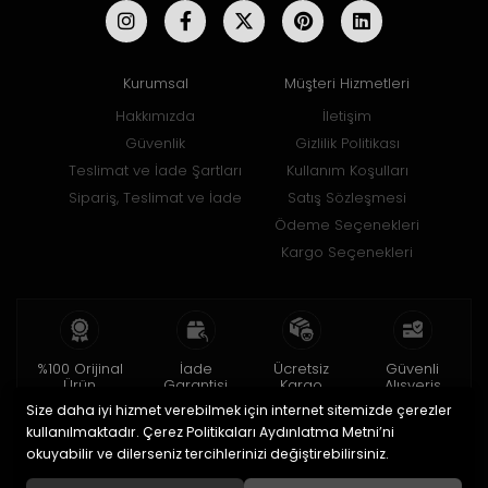
Kurumsal
Müşteri Hizmetleri
Hakkımızda
İletişim
Güvenlik
Gizlilik Politikası
Teslimat ve İade Şartları
Kullanım Koşulları
Sipariş, Teslimat ve İade
Satış Sözleşmesi
Ödeme Seçenekleri
Kargo Seçenekleri
%100 Orijinal
İade
Ücretsiz
Güvenli
Ürün
Garantisi
Kargo
Alışveriş
Size daha iyi hizmet verebilmek için internet sitemizde çerezler
2 yıl garanti
15 gün içinde
150 TL ve üzeri
256bit SSL ile
iade
kullanılmaktadır. Çerez Politikaları Aydınlatma Metni’ni
okuyabilir ve dilerseniz tercihlerinizi değiştirebilirsiniz.
© 2020
Uğur Aksesuar Saat
. Tüm hakları saklıdır.