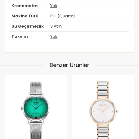
Kronometre
Yok
Makine Türü
Pilli (Quartz)
Su Geçirmezlik
3 Atm
Takvim
Yok
Benzer Ürünler