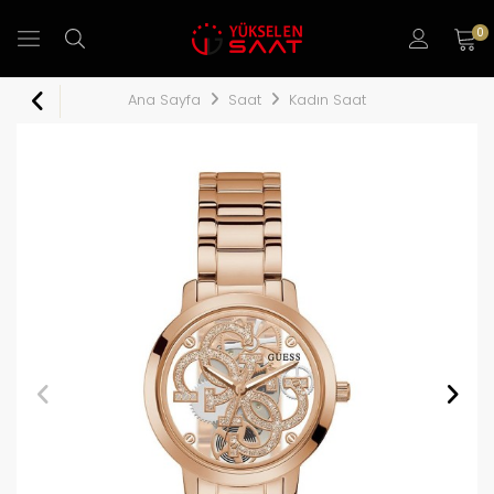
0
Ana Sayfa
Saat
Kadın Saat