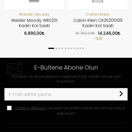
Welder Moody
Calvin Klein
Welder Moody WRS201
Calvin Klein CK25200139
Kadın Kol Saati
Kadın Kol Saati
6.890,00
16.760,00
14.246,00
%15
E-Bültene Abone Olun
Fırsatlar ve duyurularımız hakkında bilgi sahibi olmak için
kaydolun!
Gizlilik politikasını
okudum ve elektronik posta almayı kabul
ediyorum.