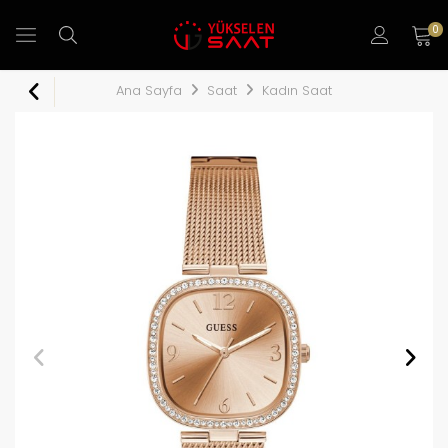
0
Ana Sayfa
Saat
Kadın Saat