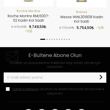
Roche Montre
Wesse
Roche Montre RML5007-
Wesse WWL301908 Kadın
02 Kadın Kol Saati
Kol Saati
11.470,00
9.749,50
6.770,00
5.754,50
%15
%15
E-Bültene Abone Olun
Fırsatlar ve duyurularımız hakkında bilgi sahibi olmak için
kaydolun!
Gizlilik politikasını
okudum ve elektronik posta almayı kabul
ediyorum.