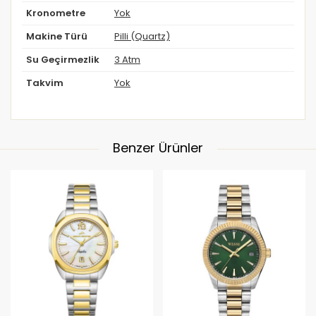
Kronometre
Yok
Makine Türü
Pilli (Quartz)
Su Geçirmezlik
3 Atm
Takvim
Yok
Benzer Ürünler