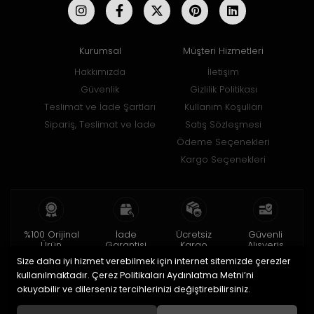
Kurumsal
Müşteri Hizmetleri
Hakkımızda
İletişim
Güvenlik
Gizlilik Politikası
Teslimat ve İade Şartları
Kullanım Koşulları
Sipariş, Teslimat ve İade
Satış Sözleşmesi
Ödeme Seçenekleri
Kargo Seçenekleri
%100 Orijinal
İade
Ücretsiz
Güvenli
Ürün
Garantisi
Kargo
Alışveriş
Size daha iyi hizmet verebilmek için internet sitemizde çerezler
2 yıl garanti
15 gün içinde
150 TL ve üzeri
256bit SSL ile
iade
kullanılmaktadır. Çerez Politikaları Aydınlatma Metni’ni
okuyabilir ve dilerseniz tercihlerinizi değiştirebilirsiniz.
© 2020
Uğur Aksesuar Saat
. Tüm hakları saklıdır.