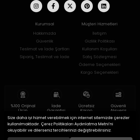
Kurumsal
Müşteri Hizmetleri
Hakkımızda
İletişim
Güvenlik
Gizlilik Politikası
Teslimat ve İade Şartları
Kullanım Koşulları
Sipariş, Teslimat ve İade
Satış Sözleşmesi
Ödeme Seçenekleri
Kargo Seçenekleri
%100 Orijinal
İade
Ücretsiz
Güvenli
Ürün
Garantisi
Kargo
Alışveriş
Size daha iyi hizmet verebilmek için internet sitemizde çerezler
2 yıl garanti
15 gün içinde
150 TL ve üzeri
256bit SSL ile
iade
kullanılmaktadır. Çerez Politikaları Aydınlatma Metni’ni
okuyabilir ve dilerseniz tercihlerinizi değiştirebilirsiniz.
© 2020
Uğur Aksesuar Saat
. Tüm hakları saklıdır.