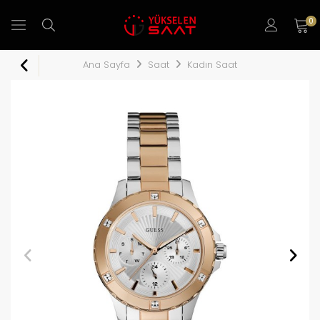
0
Ana Sayfa
Saat
Kadın Saat