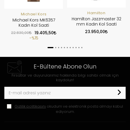
Hamilton
Michael Kors
Hamilton Jazzmaster 32
Michael Kors MK6357
mm Kadın Kol Saati
Kadın Kol Saati
23.950,00
22.830,00
19.405,50
%15
E-Bültene Abone Olun
Fırsatlar ve duyurularımız hakkında bilgi sahibi olmak için
kaydolun!
Gizlilik politikasını
okudum ve elektronik posta almayı kabul
ediyorum.