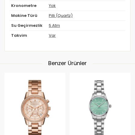
Kronometre
Yok
Makine Türü
Pilli (Quartz)
Su Geçirmezlik
5 Atm
Takvim
Var
Benzer Ürünler