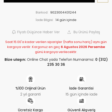
Barkod:
9023004431244
İade Bilgisi:
Fiyatı Düşünce Haber Ver
Bu Ürünü Paylaş
Saat 15:00'a kadar verilen siparişler (hafta sonu hariç) aynı gün
kargoya verilir. Kargonuz en geç
6 Agustos 2026 Persembe
günü kargoya verilecektir.
Bize ulaşın:
Online Chat yada Telefon Numaramız:
0 (312)
235 30 36
%100 Orijinal Ürün
İade Garantisi
2 yıl garanti
15 gün içinde iade
Ücretsiz Kargo
Güvenli Alışveriş