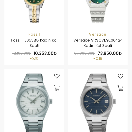
Fossil
Versace
Fossil FES5388 Kadın Kol
Versace VRSCVE9E00424
Saati
Kadın Kol Saati
12.180,00
10.353,00
87.000,00
73.950,00
%15
%15