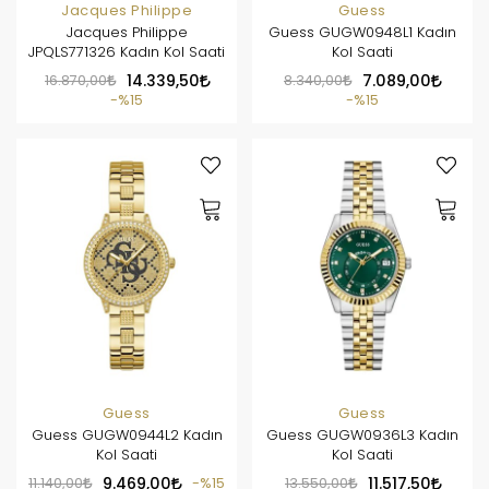
Jacques Philippe
Guess
Jacques Philippe
Guess GUGW0948L1 Kadın
JPQLS771326 Kadın Kol Saati
Kol Saati
16.870,00
14.339,50
8.340,00
7.089,00
%15
%15
Guess
Guess
Guess GUGW0944L2 Kadın
Guess GUGW0936L3 Kadın
Kol Saati
Kol Saati
11.140,00
9.469,00
%15
13.550,00
11.517,50