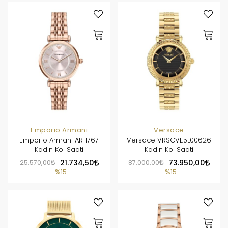
Emporio Armani
Versace
Emporio Armani AR11767
Versace VRSCVE5L00626
Kadın Kol Saati
Kadın Kol Saati
25.570,00
21.734,50
87.000,00
73.950,00
%15
%15