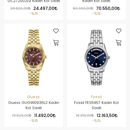
GCZ72002L9 Kadın Kol Saati
Kadın Kol Saati
28.820,00
24.497,00
83.000,00
70.550,00
%15
%15
Guess
Fossil
Guess GUGW0936L2 Kadın
Fossil FES5457 Kadın Kol
Kol Saati
Saati
13.520,00
11.492,00
14.310,00
12.163,50
%15
%15