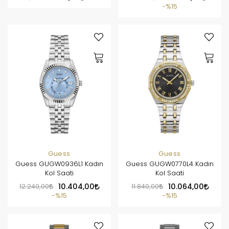
%15
Guess
Guess
Guess GUGW0936L1 Kadın
Guess GUGW0770L4 Kadın
Kol Saati
Kol Saati
12.240,00
10.404,00
11.840,00
10.064,00
%15
%15