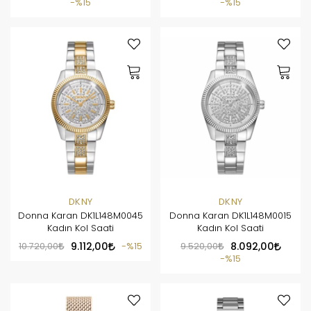
%15
%15
DKNY
DKNY
Donna Karan DK1L148M0045
Donna Karan DK1L148M0015
Kadın Kol Saati
Kadın Kol Saati
10.720,00
9.112,00
%15
9.520,00
8.092,00
%15