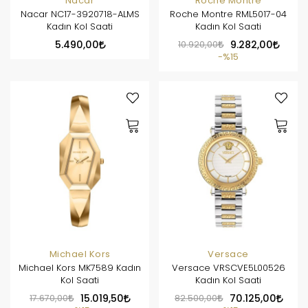
Nacar
Roche Montre
Nacar NC17-3920718-ALMS
Roche Montre RML5017-04
Kadın Kol Saati
Kadın Kol Saati
5.490,00
10.920,00
9.282,00
%15
Michael Kors
Versace
Michael Kors MK7589 Kadın
Versace VRSCVE5L00526
Kol Saati
Kadın Kol Saati
17.670,00
15.019,50
82.500,00
70.125,00