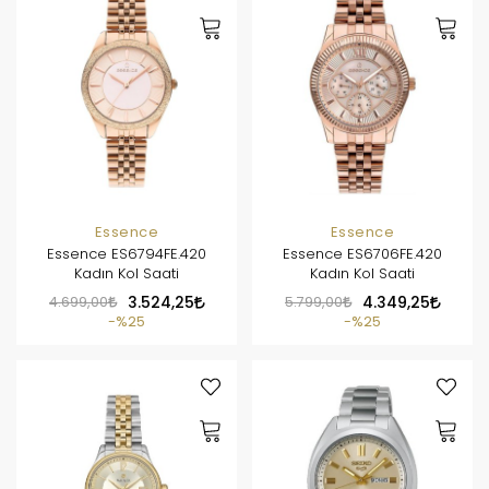
Essence
Essence
Essence ES6794FE.420
Essence ES6706FE.420
Kadın Kol Saati
Kadın Kol Saati
4.699,00
3.524,25
5.799,00
4.349,25
%25
%25