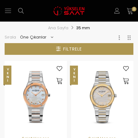
0
Ana Sayfa
35 mm
Sırala
FILTRELE
YENI
YENI