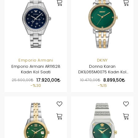
Emporio Armani
DKNY
Emporio Armani AR11628
Donna Karan
Kadın Kol Saati
DK1L065M0075 Kadın Kol
Saati
25.600,00
17.920,00
10.470,00
8.899,50
%30
%15