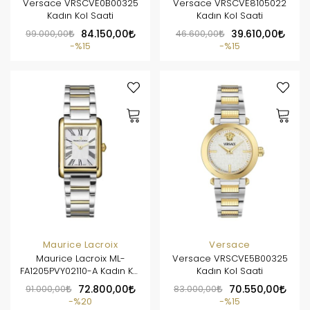
Versace VRSCVE0B00325
Versace VRSCVE8105022
Kadın Kol Saati
Kadın Kol Saati
99.000,00
84.150,00
46.600,00
39.610,00
%15
%15
Maurice Lacroix
Versace
Maurice Lacroix ML-
Versace VRSCVE5B00325
FA1205PVY02110-A Kadın Kol
Kadın Kol Saati
Saati
91.000,00
72.800,00
83.000,00
70.550,00
%20
%15