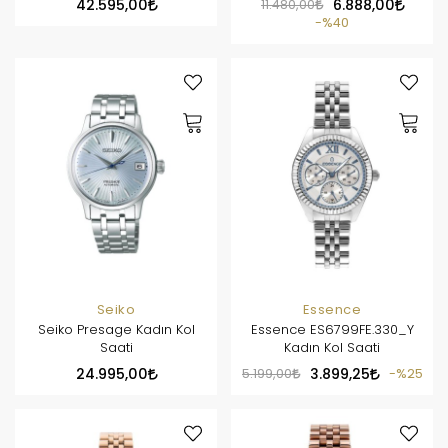
42.595,00
11.480,00
6.888,00
%40
Seiko
Essence
Seiko Presage Kadın Kol
Essence ES6799FE.330_Y
Saati
Kadın Kol Saati
24.995,00
5.199,00
3.899,25
%25