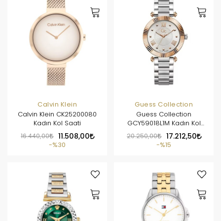
Calvin Klein
Guess Collection
Calvin Klein CK25200080
Guess Collection
Kadın Kol Saati
GCY59018L1M Kadın Kol
Saati
16.440,00
11.508,00
20.250,00
17.212,50
%30
%15