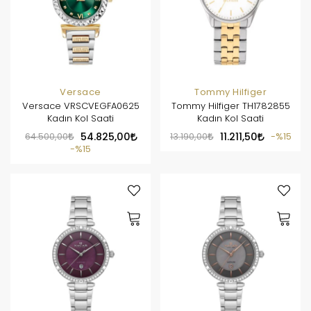
Versace
Tommy Hilfiger
Versace VRSCVEGFA0625
Tommy Hilfiger TH1782855
Kadın Kol Saati
Kadın Kol Saati
64.500,00
54.825,00
13.190,00
11.211,50
%15
%15