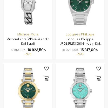
Michael Kors
Jacques Philippe
Michael Kors MK4879 Kadın
Jacques Philippe
Kol Saati
JPQLS5213X6SG Kadın Kol
Saati
19.910,00
16.923,50
18.020,00
15.317,00
%15
%15