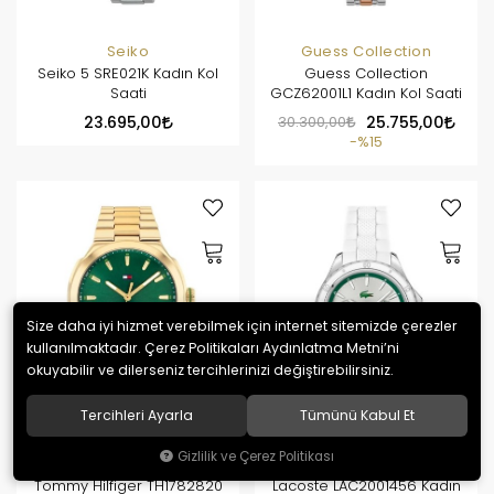
Seiko
Guess Collection
Seiko 5 SRE021K Kadın Kol
Guess Collection
Saati
GCZ62001L1 Kadın Kol Saati
23.695,00
30.300,00
25.755,00
%15
Size daha iyi hizmet verebilmek için internet sitemizde çerezler
kullanılmaktadır. Çerez Politikaları Aydınlatma Metni’ni
okuyabilir ve dilerseniz tercihlerinizi değiştirebilirsiniz.
Tercihleri Ayarla
Tümünü Kabul Et
Gizlilik ve Çerez Politikası
Tommy Hilfiger
Lacoste
Tommy Hilfiger TH1782820
Lacoste LAC2001456 Kadın