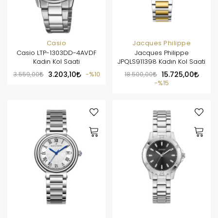
Casio
Jacques Philippe
Casio LTP-1303DD-4AVDF
Jacques Philippe
Kadın Kol Saati
JPQLS911398 Kadın Kol Saati
3.559,00
3.203,10
%10
18.500,00
15.725,00
%15