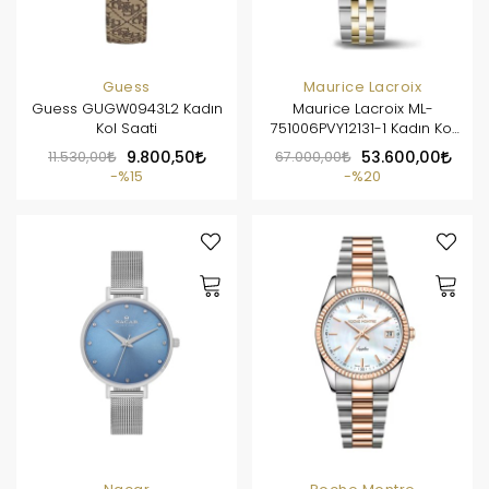
Guess
Maurice Lacroix
Guess GUGW0943L2 Kadın
Maurice Lacroix ML-
Kol Saati
751006PVY12131-1 Kadın Kol
Saati
11.530,00
9.800,50
67.000,00
53.600,00
%15
%20