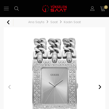
0
Ana Sayfa
Saat
Kadın Saat