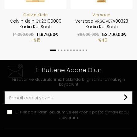
Calvin Klein
Versace
Calvin Klein CK25100089
Versace VRSCVE7A00323
Kadın Kol Saati
Kadın Kol Saati
14.090,00
11.976,50
89.500,00
53.700,00
%15
%40
E-Bültene Abone Olun
Fırsatlar ve duyurularımız hakkında bilgi sahibi olmak için
kaydolun!
Gizlilik politikasını
okudum ve elektronik posta almayı kabul
ediyorum.