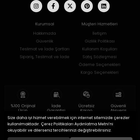
Kurumsal
Müşteri Hizmetleri
Hakkımızda
İletişim
Güvenlik
Gizlilik Politikası
Teslimat ve İade Şartları
Kullanım Koşulları
Sipariş, Teslimat ve İade
Satış Sözleşmesi
Ödeme Seçenekleri
Kargo Seçenekleri
%100 Orijinal
İade
Ücretsiz
Güvenli
Ürün
Garantisi
Kargo
Alışveriş
Size daha iyi hizmet verebilmek için internet sitemizde çerezler
2 yıl garanti
15 gün içinde
150 TL ve üzeri
256bit SSL ile
iade
kullanılmaktadır. Çerez Politikaları Aydınlatma Metni’ni
okuyabilir ve dilerseniz tercihlerinizi değiştirebilirsiniz.
© 2020
Uğur Aksesuar Saat
. Tüm hakları saklıdır.