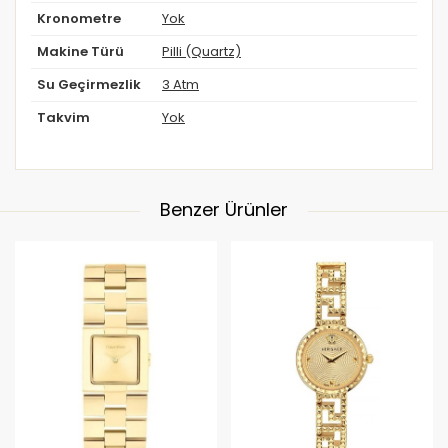
Kronometre
Yok
Makine Türü
Pilli (Quartz)
Su Geçirmezlik
3 Atm
Takvim
Yok
Benzer Ürünler