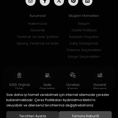
Kurumsal
Müşteri Hizmetleri
Hakkımızda
İletişim
Güvenlik
Gizlilik Politikası
Teslimat ve İade Şartları
Kullanım Koşulları
Sipariş, Teslimat ve İade
Satış Sözleşmesi
Ödeme Seçenekleri
Kargo Seçenekleri
%100 Orijinal
İade
Ücretsiz
Güvenli
Ürün
Garantisi
Kargo
Alışveriş
Size daha iyi hizmet verebilmek için internet sitemizde çerezler
2 yıl garanti
15 gün içinde
150 TL ve üzeri
256bit SSL ile
iade
kullanılmaktadır. Çerez Politikaları Aydınlatma Metni’ni
okuyabilir ve dilerseniz tercihlerinizi değiştirebilirsiniz.
© 2020
Uğur Aksesuar Saat
. Tüm hakları saklıdır.
Tercihleri Ayarla
Tümünü Kabul Et