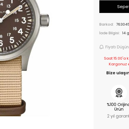
Sepet
Barkod:
763045
İade Bilgisi:
Fiyatı Düşü
Saat 15:00'a k
Kargonuz 
Bize ulaşın
%100 Orijin
Ürün
2 yıl garant