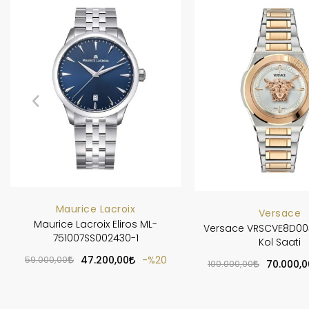
Maurice Lacroix
Versace
Maurice Lacroix Eliros ML-
Versace VRSCVE8D00
751007SS002430-1
Kol Saati
59.000,00
47.200,00
%20
100.000,00
70.000,0