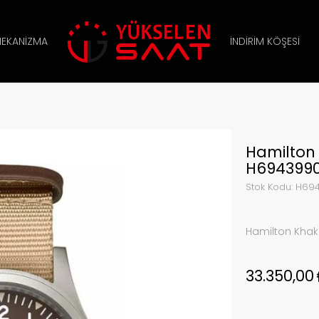
EKANIZMA
İNDIRIM KÖŞESI
Hamilton 
H6943990
Stok Kodu:
H694
Hamilton Khak
33.350,00