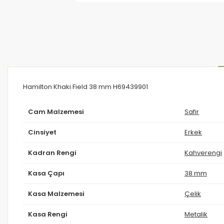
Hamilton Khaki Field 38 mm H69439901
Cam Malzemesi
Safir
Cinsiyet
Erkek
Kadran Rengi
Kahverengi
Kasa Çapı
38 mm
Kasa Malzemesi
Çelik
Kasa Rengi
Metalik