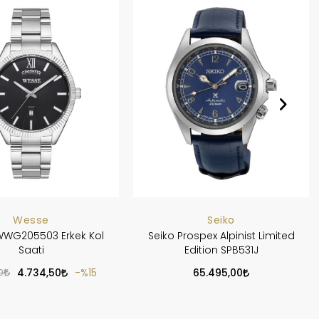
Wesse
Seiko
WG205503 Erkek Kol
Seiko Prospex Alpinist Limited
Saati
Edition SPB531J
0
4.734,50
%15
65.495,00