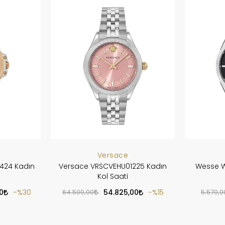
Versace
424 Kadın
Versace VRSCVEHU01225 Kadın
Wesse W
Kol Saati
0
%30
64.500,00
54.825,00
%15
5.570,0