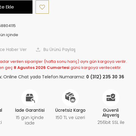
e Ekle
8804115
nce Haber Ver
Bu Ürünü Paylaş
adar verilen siparişler (hafta sonu hariç) aynı gün kargoya verilir.
en geç
8 Agustos 2026 Cumartesi
günü kargoya verilecektir.
:
Online Chat yada Telefon Numaramız:
0 (312) 235 30 36
al
İade Garantisi
Ücretsiz Kargo
Güvenli
Alışveriş
15 gün içinde
150 TL ve üzeri
i
256bit SSL ile
iade