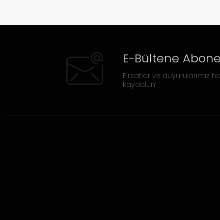
E-Bültene Abone
Fırsatlar ve duyurularımız ha
kaydolun!