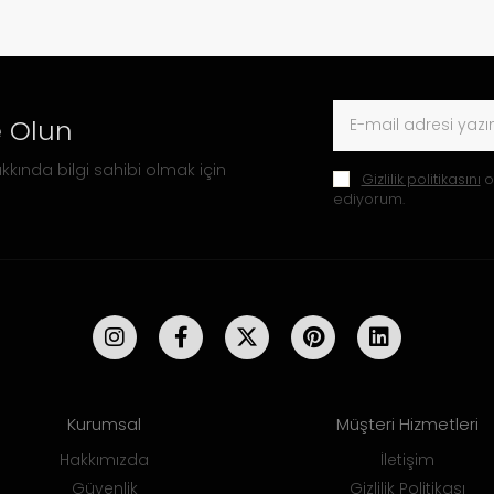
 Olun
kkında bilgi sahibi olmak için
Gizlilik politikasını
o
ediyorum.
Kurumsal
Müşteri Hizmetleri
Hakkımızda
İletişim
Güvenlik
Gizlilik Politikası