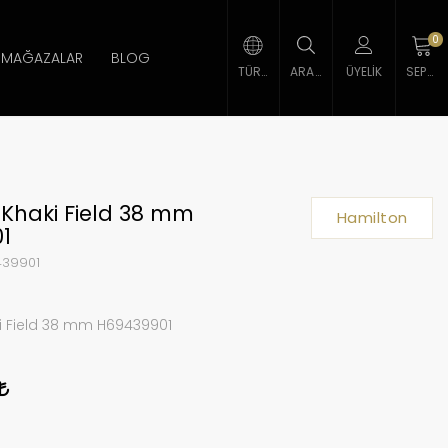
0
MAĞAZALAR
BLOG
TÜRK LIRASI
ARAMA
ÜYELIK
SEPETIM
Khaki Field 38 mm
Hamilton
1
39901
i Field 38 mm H69439901