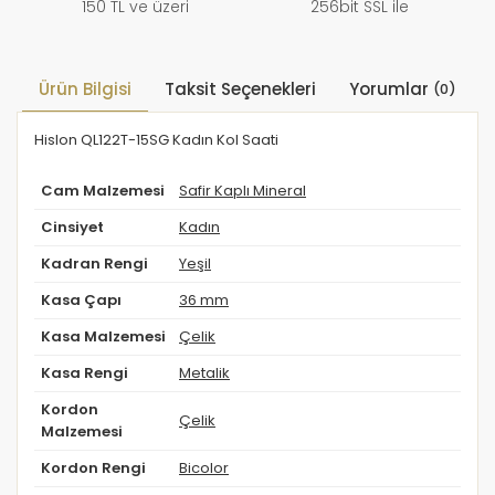
150 TL ve üzeri
256bit SSL ile
Ürün Bilgisi
Taksit Seçenekleri
Yorumlar
(0)
Hislon QL122T-15SG Kadın Kol Saati
Cam Malzemesi
Safir Kaplı Mineral
Cinsiyet
Kadın
Kadran Rengi
Yeşil
Kasa Çapı
36 mm
Kasa Malzemesi
Çelik
Kasa Rengi
Metalik
Kordon
Çelik
Malzemesi
Kordon Rengi
Bicolor