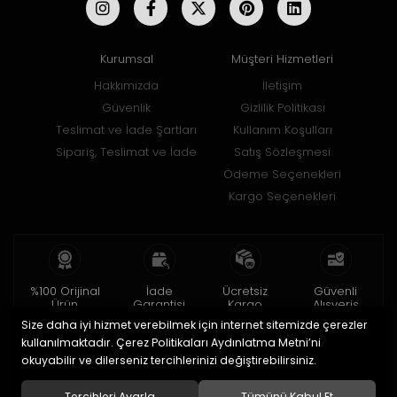
Kurumsal
Müşteri Hizmetleri
Hakkımızda
İletişim
Güvenlik
Gizlilik Politikası
Teslimat ve İade Şartları
Kullanım Koşulları
Sipariş, Teslimat ve İade
Satış Sözleşmesi
Ödeme Seçenekleri
Kargo Seçenekleri
%100 Orijinal
İade
Ücretsiz
Güvenli
Ürün
Garantisi
Kargo
Alışveriş
Size daha iyi hizmet verebilmek için internet sitemizde çerezler
2 yıl garanti
15 gün içinde
150 TL ve üzeri
256bit SSL ile
iade
kullanılmaktadır. Çerez Politikaları Aydınlatma Metni’ni
okuyabilir ve dilerseniz tercihlerinizi değiştirebilirsiniz.
© 2020
Uğur Aksesuar Saat
. Tüm hakları saklıdır.