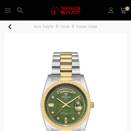
0
Ana Sayfa
Saat
Kadın Saat