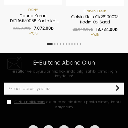
DKNY
Calvin Klein
Donna Karan
Calvin Klein CK25100073
DK1L161M0065 Kadın Kol
Kadın Kol Saati
Saati
8.320,00
7.072,00
22.040,00
18.734,00
%15
%15
E-Bültene Abone Olun
Fırsatlar ve duyurularımız hakkında bilgi sahibi olmak için
kaydolun!
Gizlilik politikasını
okudum ve elektronik posta almayı kabul
ediyorum.