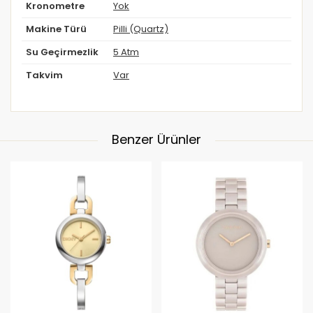
Kronometre
Yok
Makine Türü
Pilli (Quartz)
Su Geçirmezlik
5 Atm
Takvim
Var
Benzer Ürünler