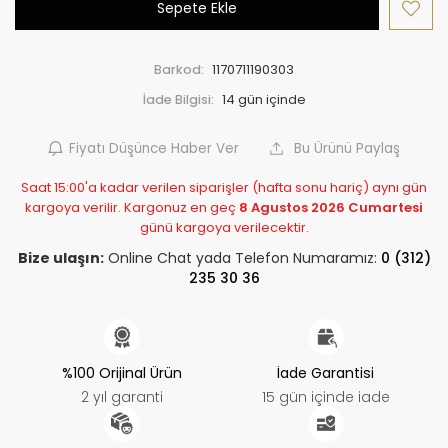
Sepete Ekle
Barkod:
1170711190303
İade Bilgisi:
Fiyatı Düşünce Haber Ver
Bu Ürünü Paylaş
Saat 15:00'a kadar verilen siparişler (hafta sonu hariç) aynı gün
kargoya verilir. Kargonuz en geç
8 Agustos 2026 Cumartesi
günü kargoya verilecektir.
Bize ulaşın:
Online Chat yada Telefon Numaramız:
0 (312)
235 30 36
%100 Orijinal Ürün
İade Garantisi
2 yıl garanti
15 gün içinde iade