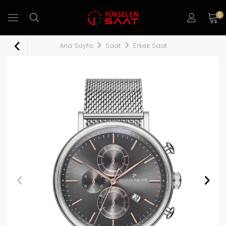
0
Ana Sayfa
Saat
Erkek Saat