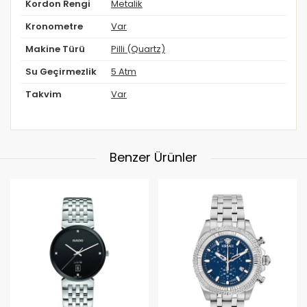
Kordon Rengi
Metalik
Kronometre
Var
Makine Türü
Pilli (Quartz)
Su Geçirmezlik
5 Atm
Takvim
Var
Benzer Ürünler