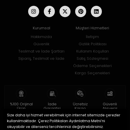
Kurumsal
Müşteri Hizmetleri
Hakkımızda
İletişim
Güvenlik
Gizlilik Politikası
Teslimat ve İade Şartları
Kullanım Koşulları
Sipariş, Teslimat ve İade
Satış Sözleşmesi
Ödeme Seçenekleri
Kargo Seçenekleri
%100 Orijinal
İade
Ücretsiz
Güvenli
Ürün
Garantisi
Kargo
Alışveriş
Size daha iyi hizmet verebilmek için internet sitemizde çerezler
2 yıl garanti
15 gün içinde
150 TL ve üzeri
256bit SSL ile
iade
kullanılmaktadır. Çerez Politikaları Aydınlatma Metni’ni
okuyabilir ve dilerseniz tercihlerinizi değiştirebilirsiniz.