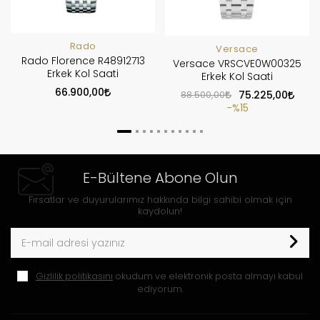
Rado
Versace
Rado Florence R48912713
Versace VRSCVE0W00325
Erkek Kol Saati
Erkek Kol Saati
66.900,00
88.500,00
75.225,00
%15
E-Bültene Abone Olun
Fırsatlar ve duyurularımız hakkında bilgi sahibi olmak için
kaydolun!
Gizlilik politikasını
okudum ve elektronik posta almayı kabul
ediyorum.