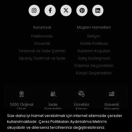
Kurumsal
Müşteri Hizmetleri
Hakkımızda
İletişim
Güvenlik
Gizlilik Politikası
Teslimat ve İade Şartları
Kullanım Koşulları
Sipariş, Teslimat ve İade
Satış Sözleşmesi
Ödeme Seçenekleri
Kargo Seçenekleri
%100 Orijinal
İade
Ücretsiz
Güvenli
Ürün
Garantisi
Kargo
Alışveriş
Size daha iyi hizmet verebilmek için internet sitemizde çerezler
2 yıl garanti
15 gün içinde
150 TL ve üzeri
256bit SSL ile
iade
kullanılmaktadır. Çerez Politikaları Aydınlatma Metni’ni
okuyabilir ve dilerseniz tercihlerinizi değiştirebilirsiniz.