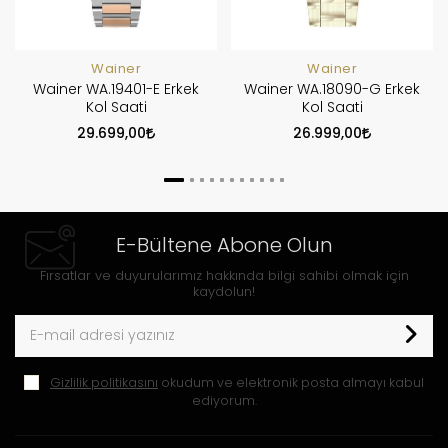
Wainer
Wainer
Wainer WA.19401-E Erkek
Wainer WA.18090-G Erkek
Kol Saati
Kol Saati
29.699,00
26.999,00
E-Bültene Abone Olun
Fırsatlar ve duyurularımız hakkında bilgi sahibi olmak için
kaydolun!
Gizlilik politikasını
okudum ve elektronik posta almayı kabul
ediyorum.