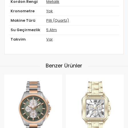
Kordon Rengi
Metalik
Kronometre
Yok
Makine Türü
Pilli (Quartz)
Su Geçirmezlik
5 Atm
Takvim
Var
Benzer Ürünler