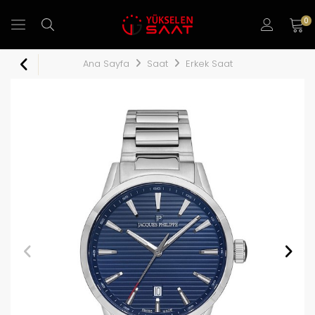
0
Ana Sayfa
Saat
Erkek Saat