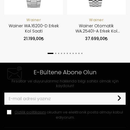
Wainer
Wainer
Wainer WA.16200-D Erkek
Wainer Otomatik
Kol Saati
WA.25401-A Erkek Kol
Saati
21.199,00
37.699,00
E-Bültene Abone Olun
Fırsatlar ve duyurularımız hakkında bilgi sahibi olmak için
kaydolun!
Gizlilik politikasını
okudum ve elektronik posta almayı kabul
ediyorum.