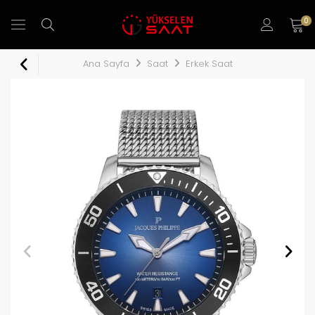
0
Ana Sayfa
Saat
Erkek Saat