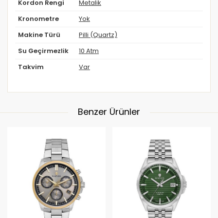
Kordon Rengi
Metalik
Kronometre
Yok
Makine Türü
Pilli (Quartz)
Su Geçirmezlik
10 Atm
Takvim
Var
Benzer Ürünler