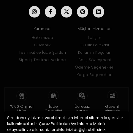
Kurumsal
Müşteri Hizmetleri
Hakkımızda
İletişim
Güvenlik
Gizlilik Politikası
Teslimat ve İade Şartları
Kullanım Koşulları
Sipariş, Teslimat ve İade
Satış Sözleşmesi
Ödeme Seçenekleri
Kargo Seçenekleri
%100 Orijinal
İade
Ücretsiz
Güvenli
Ürün
Garantisi
Kargo
Alışveriş
Size daha iyi hizmet verebilmek için internet sitemizde çerezler
2 yıl garanti
15 gün içinde
150 TL ve üzeri
256bit SSL ile
iade
kullanılmaktadır. Çerez Politikaları Aydınlatma Metni’ni
okuyabilir ve dilerseniz tercihlerinizi değiştirebilirsiniz.