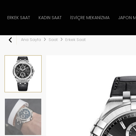
ERKEK SAAT
KADIN SAAT
İSVIÇRE MEKANIZMA
JAPON M
Ana Sayfa
Saat
Erkek Saat