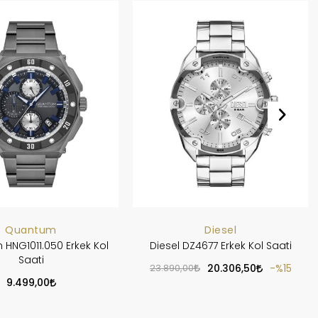
Quantum
Diesel
HNG1011.050 Erkek Kol
Diesel DZ4677 Erkek Kol Saati
Saati
23.890,00
20.306,50
%15
9.499,00