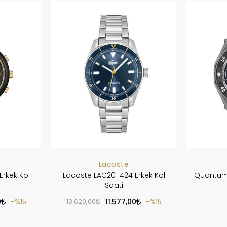
Lacoste
Erkek Kol
Lacoste LAC2011424 Erkek Kol
Quantum 
Saati
0
%15
13.620,00
11.577,00
%15