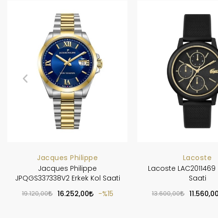
Jacques Philippe
Lacoste
Jacques Philippe
Lacoste LAC2011469 
JPQGS337338V2 Erkek Kol Saati
Saati
19.120,00
16.252,00
%15
13.600,00
11.560,0