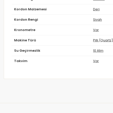
Kordon Malzemesi
Deri
Kordon Rengi
Siyah
Kronometre
Var
Makine Türü
Pilli (Quartz)
Su Geçirmezlik
10 Atm
Takvim
Var