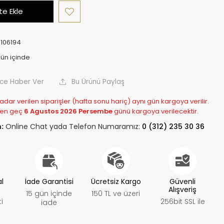
e Ekle
1106194
nce Haber Ver
Bu Ürünü Paylaş
adar verilen siparişler (hafta sonu hariç) aynı gün kargoya verilir.
 en geç
6 Agustos 2026 Persembe
günü kargoya verilecektir.
:
Online Chat yada Telefon Numaramız:
0 (312) 235 30 36
al
İade Garantisi
Ücretsiz Kargo
Güvenli
Alışveriş
15 gün içinde
150 TL ve üzeri
i
256bit SSL ile
iade