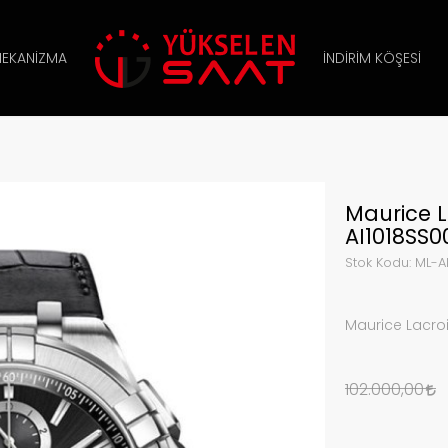
EKANIZMA
İNDIRIM KÖŞESI
Maurice L
AI1018SS0
Stok Kodu:
ML-AI
Maurice Lacroi
102.000,00