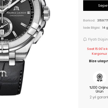
Sepet
Barkod:
315977
İade Bilgisi:
Fiyatı Düşü
Saat 15:00'a k
Kargonuz
Bize ulaşın
%100 Orijin
Ürün
2 yıl garant