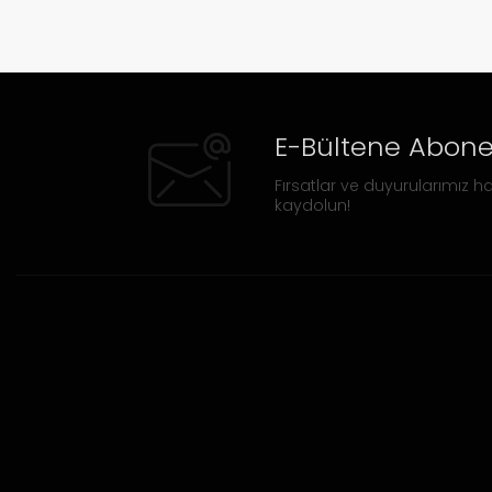
E-Bültene Abone
Fırsatlar ve duyurularımız ha
kaydolun!