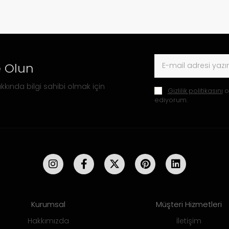
 Olun
kkında bilgi sahibi olmak için
Gizlilik politikasını
o
ediyorum.
Kurumsal
Müşteri Hizmetleri
Hakkımızda
İletişim