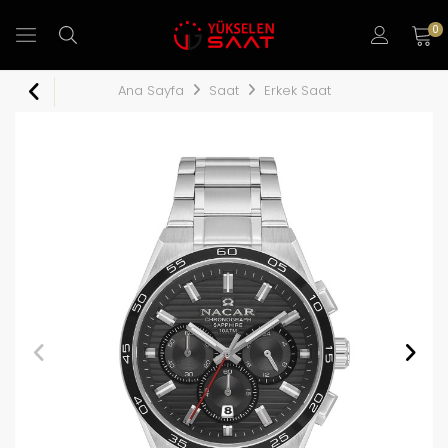
0
Ana Sayfa
Saat
Erkek Saat