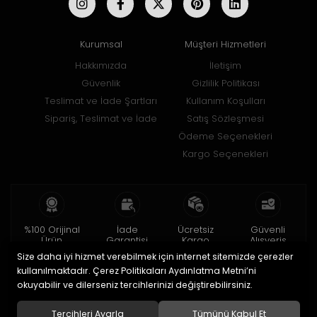
Kurumsal
Müşteri Hizmetleri
Hakkımızda
İletişim
Güvenlik
Gizlilik Politikası
Teslimat ve İade Şartları
Kullanım Koşulları
Sipariş, Teslimat ve İade
Satış Sözleşmesi
Ödeme Seçenekleri
Kargo Seçenekleri
%100 Orijinal
İade
Ücretsiz
Güvenli
Ürün
Garantisi
Kargo
Alışveriş
Size daha iyi hizmet verebilmek için internet sitemizde çerezler
2 yıl garanti
15 gün içinde
150 TL ve üzeri
256bit SSL ile
iade
kullanılmaktadır. Çerez Politikaları Aydınlatma Metni’ni
okuyabilir ve dilerseniz tercihlerinizi değiştirebilirsiniz.
© 2020
Uğur Aksesuar Saat
. Tüm hakları saklıdır.
Tercihleri Ayarla
Tümünü Kabul Et