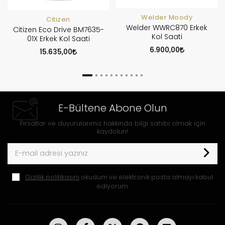
Welder Moody
Citizen
Welder WWRC870 Erkek
Citizen Eco Drive BM7635-
Kol Saati
01X Erkek Kol Saati
6.900,00
15.635,00
E-Bültene Abone Olun
Fırsatlar ve duyurularımız hakkında bilgi sahibi olmak için
kaydolun!
Gizlilik politikasını
okudum ve elektronik posta almayı kabul
ediyorum.