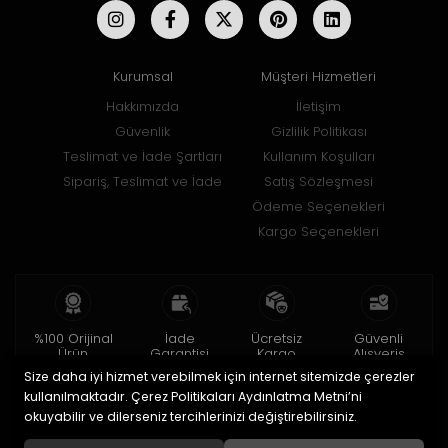
Kurumsal
Müşteri Hizmetleri
Hakkımızda
İletişim
Güvenlik
Gizlilik Politikası
Teslimat ve İade Şartları
Kullanım Koşulları
Sipariş, Teslimat ve İade
Satış Sözleşmesi
Ödeme Seçenekleri
Kargo Seçenekleri
%100 Orijinal
İade
Ücretsiz
Güvenli
Ürün
Garantisi
Kargo
Alışveriş
Size daha iyi hizmet verebilmek için internet sitemizde çerezler
2 yıl garanti
15 gün içinde
150 TL ve üzeri
256bit SSL ile
iade
kullanılmaktadır. Çerez Politikaları Aydınlatma Metni’ni
okuyabilir ve dilerseniz tercihlerinizi değiştirebilirsiniz.
© 2020
Uğur Aksesuar Saat
. Tüm hakları saklıdır.