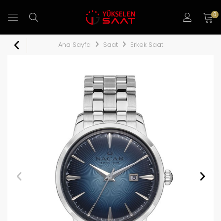
0
Ana Sayfa
Saat
Erkek Saat