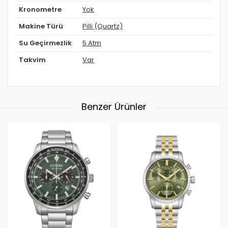
Kronometre
Yok
Makine Türü
Pilli (Quartz)
Su Geçirmezlik
5 Atm
Takvim
Var
Benzer Ürünler