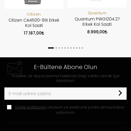
Quantum
Citizen
Quantum PWG1204.27
Citizen CA4500-91X Erkek
Erkek Kol Saati
Kol Saati
8.999,00
17.187,00
E-Bültene Abone Olun
Fırsatlar ve duyurularımız hakkında bilgi sahibi olmak için
kaydolun!
Gizlilik politikasını
okudum ve elektronik posta almayı kabul
ediyorum.