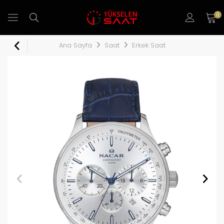
0
Ana Sayfa
Saat
Erkek Saat