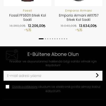
Fossil
Emporio Armani
Fossil FFS6011 Erkek Kol
Emporio Armani AR11757
Saati
Erkek Kol Saati
14.360,00
12.206,00
16.040,00
13.634,00
%15
%15
E-Bültene Abone Olun
Fırsatlar ve duyurularımız hakkında bilgi sahibi olmak için
kaydolun!
Gizlilik politikasını
okudum ve elektronik posta almayı kabul
ediyorum.