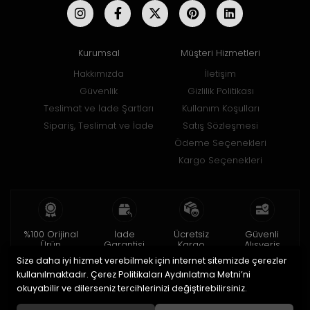
Kurumsal
Müşteri Hizmetleri
Hakkımızda
İletişim
Güvenlik
Gizlilik Politikası
Teslimat ve İade Şartları
Kullanım Koşulları
Sipariş, Teslimat ve İade
Satış Sözleşmesi
Ödeme Seçenekleri
Kargo Seçenekleri
%100 Orijinal
İade
Ücretsiz
Güvenli
Ürün
Garantisi
Kargo
Alışveriş
Size daha iyi hizmet verebilmek için internet sitemizde çerezler
2 yıl garanti
15 gün içinde
150 TL ve üzeri
256bit SSL ile
iade
kullanılmaktadır. Çerez Politikaları Aydınlatma Metni’ni
okuyabilir ve dilerseniz tercihlerinizi değiştirebilirsiniz.
© 2020
Uğur Aksesuar Saat
. Tüm hakları saklıdır.