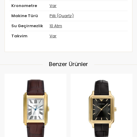
Kronometre
Var
Makine Türü
Pilli (Quartz)
Su Geçirmezlik
10 Atm
Takvim
Var
Benzer Ürünler