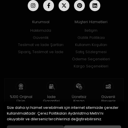
Kurumsal
Müşteri Hizmetleri
Hakkımızda
İletişim
Güvenlik
Gizlilik Politikası
Teslimat ve İade Şartları
Kullanım Koşulları
Sipariş, Teslimat ve İade
Satış Sözleşmesi
Ödeme Seçenekleri
Kargo Seçenekleri
%100 Orijinal
İade
Ücretsiz
Güvenli
Ürün
Garantisi
Kargo
Alışveriş
Size daha iyi hizmet verebilmek için internet sitemizde çerezler
2 yıl garanti
15 gün içinde
150 TL ve üzeri
256bit SSL ile
iade
kullanılmaktadır. Çerez Politikaları Aydınlatma Metni’ni
okuyabilir ve dilerseniz tercihlerinizi değiştirebilirsiniz.
© 2020
Uğur Aksesuar Saat
. Tüm hakları saklıdır.