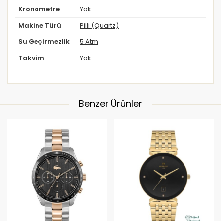
Kronometre
Yok
Makine Türü
Pilli (Quartz)
Su Geçirmezlik
5 Atm
Takvim
Yok
Benzer Ürünler