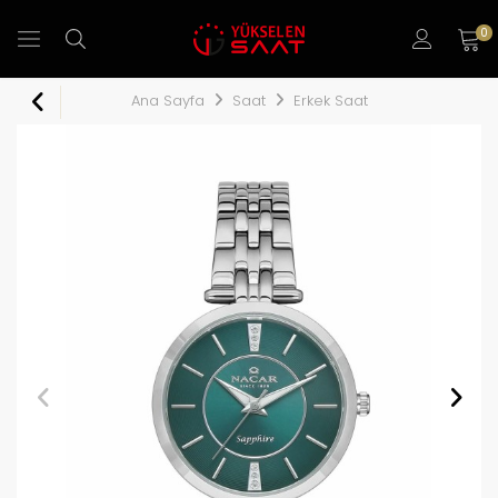
0
Ana Sayfa
Saat
Erkek Saat