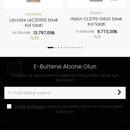
Hislon
Lacoste
Hislon CL217G-04SG Erkek
Lacoste LAC2011112 Erkek
Kol Saati
Kol Saati
11.498,00
9.773,30
19.710,00
13.797,00
%15
%30
E-Bültene Abone Olun
Fırsatlar ve duyurularımız hakkında bilgi sahibi olmak için
kaydolun!
Gizlilik politikasını
okudum ve elektronik posta almayı kabul
ediyorum.