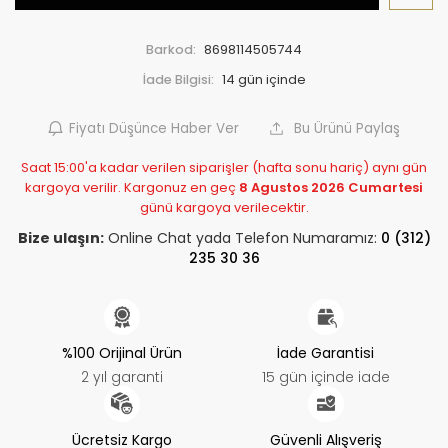
Barkod:
8698114505744
İade Bilgisi:
Fiyatı Düşünce Haber Ver
Bu Ürünü Paylaş
Saat 15:00'a kadar verilen siparişler (hafta sonu hariç) aynı gün
kargoya verilir. Kargonuz en geç
8 Agustos 2026 Cumartesi
günü kargoya verilecektir.
Bize ulaşın:
Online Chat yada Telefon Numaramız:
0 (312)
235 30 36
%100 Orijinal Ürün
İade Garantisi
2 yıl garanti
15 gün içinde iade
Ücretsiz Kargo
Güvenli Alışveriş