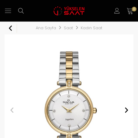
0
Ana Sayfa
Saat
Kadın Saat