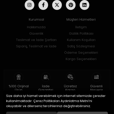
Kurumsal
Müşteri Hizmetleri
Hakkımızda
İletişim
Güvenlik
Gizlilik Politikası
Teslimat ve İade Şartları
Kullanım Koşulları
Sipariş, Teslimat ve İade
Satış Sözleşmesi
Ödeme Seçenekleri
Kargo Seçenekleri
%100 Orijinal
İade
Ücretsiz
Güvenli
Ürün
Garantisi
Kargo
Alışveriş
Size daha iyi hizmet verebilmek için internet sitemizde çerezler
2 yıl garanti
15 gün içinde
150 TL ve üzeri
256bit SSL ile
iade
kullanılmaktadır. Çerez Politikaları Aydınlatma Metni’ni
okuyabilir ve dilerseniz tercihlerinizi değiştirebilirsiniz.
© 2020
Uğur Aksesuar Saat
. Tüm hakları saklıdır.