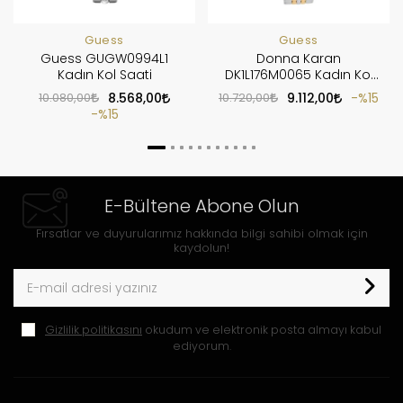
Guess
Guess
Guess GUGW0994L1
Donna Karan
Kadın Kol Saati
DK1L176M0065 Kadın Kol
Saati
10.080,00
8.568,00
10.720,00
9.112,00
%15
%15
E-Bültene Abone Olun
Fırsatlar ve duyurularımız hakkında bilgi sahibi olmak için
kaydolun!
Gizlilik politikasını
okudum ve elektronik posta almayı kabul
ediyorum.