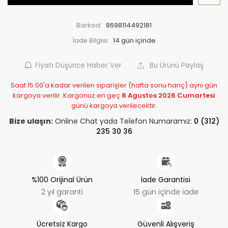
Barkod:
8698114492181
İade Bilgisi:
Fiyatı Düşünce Haber Ver
Bu Ürünü Paylaş
Saat 15:00'a kadar verilen siparişler (hafta sonu hariç) aynı gün
kargoya verilir. Kargonuz en geç
8 Agustos 2026 Cumartesi
günü kargoya verilecektir.
Bize ulaşın:
Online Chat yada Telefon Numaramız:
0 (312)
235 30 36
%100 Orijinal Ürün
İade Garantisi
2 yıl garanti
15 gün içinde iade
Ücretsiz Kargo
Güvenli Alışveriş