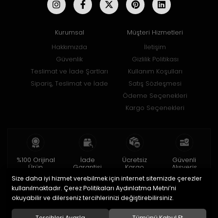
Kurumsal
Müşteri Hizmetleri
Hakkımızda
İletişim
Güvenlik
Gizlilik Politikası
Teslimat ve İade Şartları
Kullanım Koşulları
Sipariş, Teslimat ve İade
Satış Sözleşmesi
Ödeme Seçenekleri
Kargo Seçenekleri
%100 Orijinal
İade
Ücretsiz
Güvenli
Ürün
Garantisi
Kargo
Alışveriş
Size daha iyi hizmet verebilmek için internet sitemizde çerezler
2 yıl garanti
15 gün içinde
150 TL ve üzeri
256bit SSL ile
iade
kullanılmaktadır. Çerez Politikaları Aydınlatma Metni’ni
okuyabilir ve dilerseniz tercihlerinizi değiştirebilirsiniz.
© 2020
Uğur Aksesuar Saat
. Tüm hakları saklıdır.