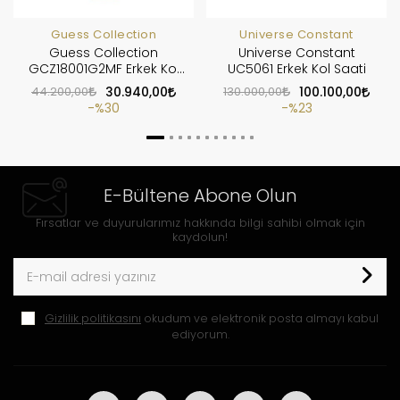
Guess Collection
Universe Constant
Guess Collection
Universe Constant
GCZ18001G2MF Erkek Kol
UC5061 Erkek Kol Saati
Saati
44.200,00
30.940,00
130.000,00
100.100,00
%30
%23
E-Bültene Abone Olun
Fırsatlar ve duyurularımız hakkında bilgi sahibi olmak için
kaydolun!
Gizlilik politikasını
okudum ve elektronik posta almayı kabul
ediyorum.