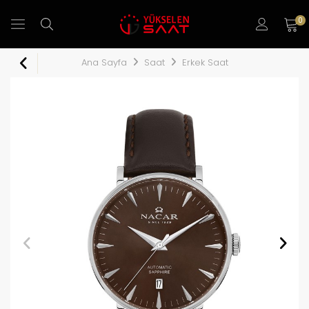
0
Ana Sayfa
Saat
Erkek Saat