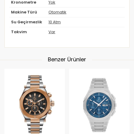
Kronometre
Yok
Makine Türü
Otomatik
Su Geçirmezlik
10 Atm
Takvim
Var
Benzer Ürünler