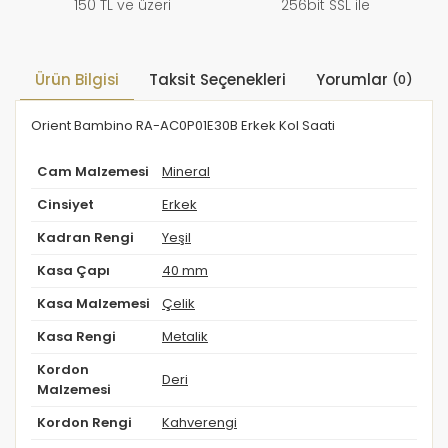
150 TL ve üzeri
256bit SSL ile
Ürün Bilgisi
Taksit Seçenekleri
Yorumlar
(0)
Orient Bambino RA-AC0P01E30B Erkek Kol Saati
Cam Malzemesi
Mineral
Cinsiyet
Erkek
Kadran Rengi
Yeşil
Kasa Çapı
40 mm
Kasa Malzemesi
Çelik
Kasa Rengi
Metalik
Kordon
Deri
Malzemesi
Kordon Rengi
Kahverengi