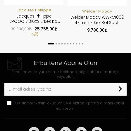
Jacques Philippe
Welder Moody
Jacques Philippe
Welder Moody WWRC1002
JPQGC171316XS Erkek Kol
47 mm Erkek Kol Saati
Saati
30.300,00
25.755,00
9.780,00
%15
E-Bültene Abone Olun
Fırsatlar ve duyurularımız hakkında bilgi sahibi olmak için
kaydolun!
Gizlilik politikasını
okudum ve elektronik posta almayı kabul
ediyorum.