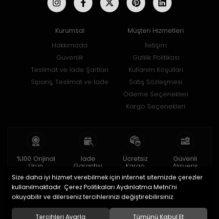
Kurumsal
Müşteri Hizmetleri
Hakkımızda
İletişim
Güvenlik
Gizlilik Politikası
Teslimat ve İade Şartları
Kullanım Koşulları
Sipariş, Teslimat ve İade
Satış Sözleşmesi
Ödeme Seçenekleri
Kargo Seçenekleri
%100 Orijinal
İade
Ücretsiz
Güvenli
Ürün
Garantisi
Kargo
Alışveriş
Size daha iyi hizmet verebilmek için internet sitemizde çerezler
2 yıl garanti
15 gün içinde
150 TL ve üzeri
256bit SSL ile
iade
kullanılmaktadır. Çerez Politikaları Aydınlatma Metni’ni
okuyabilir ve dilerseniz tercihlerinizi değiştirebilirsiniz.
© 2020
Uğur Aksesuar Saat
. Tüm hakları saklıdır.
Tercihleri Ayarla
Tümünü Kabul Et