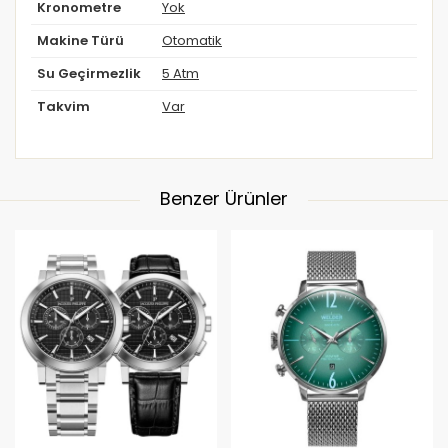
Kronometre
Yok
Makine Türü
Otomatik
Su Geçirmezlik
5 Atm
Takvim
Var
Benzer Ürünler