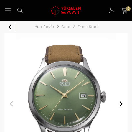
0
Ana Sayfa
Saat
Erkek Saat