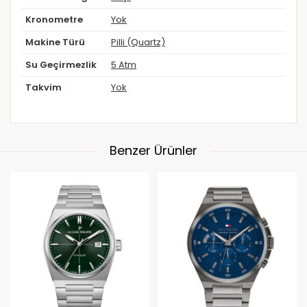
Kronometre
Yok
Makine Türü
Pilli (Quartz)
Su Geçirmezlik
5 Atm
Takvim
Yok
Benzer Ürünler