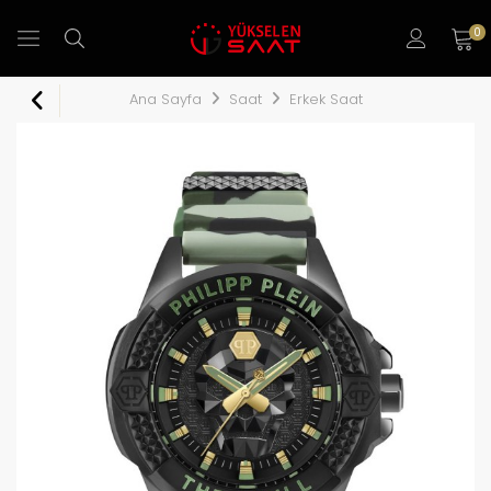
0
Ana Sayfa
Saat
Erkek Saat