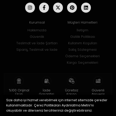
Kurumsal
Müşteri Hizmetleri
Hakkımızda
İletişim
Güvenlik
Gizlilik Politikası
Teslimat ve İade Şartları
Kullanım Koşulları
Sipariş, Teslimat ve İade
Satış Sözleşmesi
Ödeme Seçenekleri
Kargo Seçenekleri
%100 Orijinal
İade
Ücretsiz
Güvenli
Ürün
Garantisi
Kargo
Alışveriş
Size daha iyi hizmet verebilmek için internet sitemizde çerezler
2 yıl garanti
15 gün içinde
150 TL ve üzeri
256bit SSL ile
iade
kullanılmaktadır. Çerez Politikaları Aydınlatma Metni’ni
okuyabilir ve dilerseniz tercihlerinizi değiştirebilirsiniz.
© 2020
Uğur Aksesuar Saat
. Tüm hakları saklıdır.