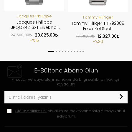
Jacques Philippe
Tommy Hilfiger
Jacques Philippe
Tommy Hilfiger TH1792089
JPQGS42T3XT Erkek Kol
Erkek Kol Saati
Saati
24.500,00
20.825,00
17.610,00
12.327,00
%15
%30
E-Bültene Abone Olun
Fırsatlar ve duyurularımız hakkında bilgi sahibi olmak için
kaydolun!
Gizlilik politikasını
okudum ve elektronik posta almayı kabul
ediyorum.