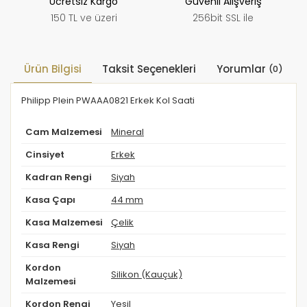
Ücretsiz Kargo
Güvenli Alışveriş
150 TL ve üzeri
256bit SSL ile
Ürün Bilgisi
Taksit Seçenekleri
Yorumlar
(0)
Philipp Plein PWAAA0821 Erkek Kol Saati
Cam Malzemesi
Mineral
Cinsiyet
Erkek
Kadran Rengi
Siyah
Kasa Çapı
44 mm
Kasa Malzemesi
Çelik
Kasa Rengi
Siyah
Kordon
Silikon (Kauçuk)
Malzemesi
Kordon Rengi
Yeşil