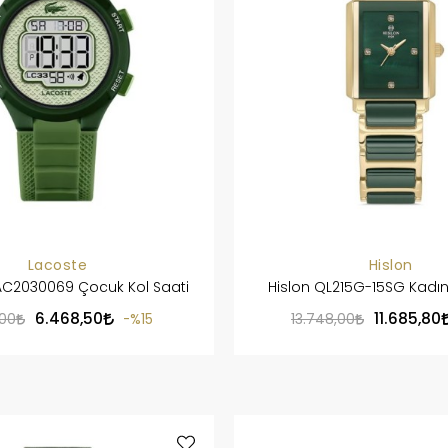
Lacoste
Hislon
AC2030069 Çocuk Kol Saati
Hislon QL215G-15SG Kadın
6.468,50
11.685,80
,00
%15
13.748,00