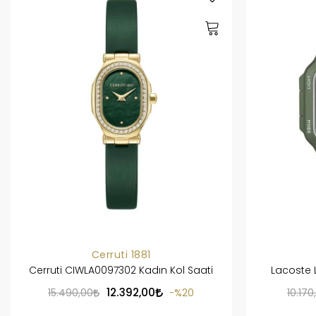
Cerruti 1881
Cerruti CIWLA0097302 Kadın Kol Saati
Lacoste 
12.392,00
15.490,00
%20
10.170