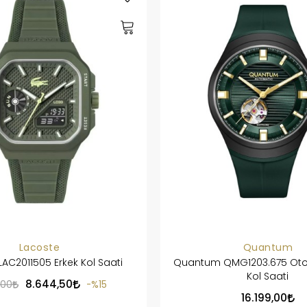
Lacoste
Quantum
LAC2011505 Erkek Kol Saati
Quantum QMG1203.675 Otom
Kol Saati
8.644,50
,00
%15
16.199,00