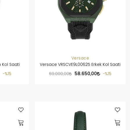
Versace
 Kol Saati
Versace VRSCVE9L00625 Erkek Kol Saati
58.650,00
%15
69.000,00
%15