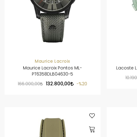
Maurice Lacroix
Maurice Lacroix Pontos ML-
Lacoste L
PT6358DLB04630-5
10.19
132.800,00
166.000,00
%20