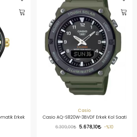
Casio
atik Erkek
Casio AQ-S820W-3BVDF Erkek Kol Saati
5.678,10
6.309,00
%10