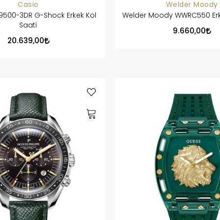
Casio
Welder Moody
500-3DR G-Shock Erkek Kol
Welder Moody WWRC550 Erke
Saati
9.660,00
20.639,00