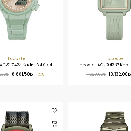
Lacoste
Lacoste
AC2001433 Kadın Kol Saati
Lacoste LAC2001387 Kadın
8.661,50
10.132,00
0,00
%15
11.920,00