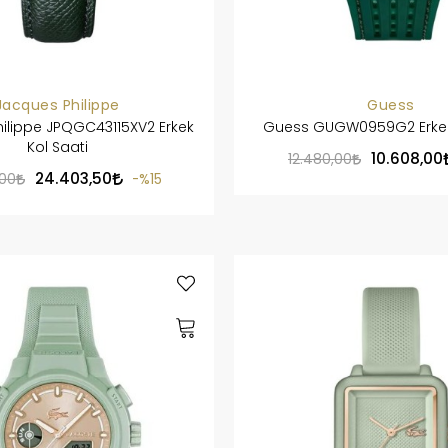
Jacques Philippe
Guess
ilippe JPQGC43115XV2 Erkek
Guess GUGW0959G2 Erkek 
Kol Saati
10.608,00
12.480,00
24.403,50
,00
%15