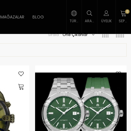
0
MAĞAZALAR
BLOG
TÜRK LIRASI
ARAMA
ÜYELIK
SEPETIM
Sırala