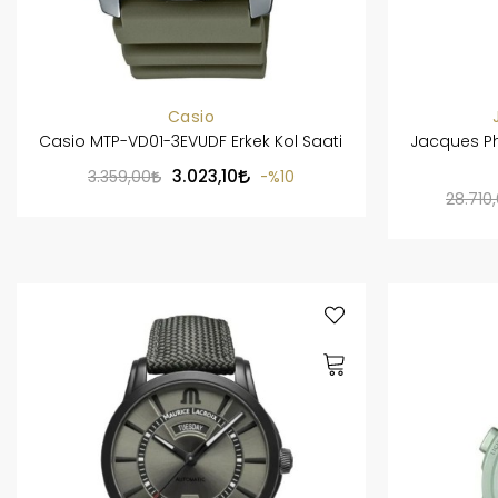
Casio
Casio MTP-VD01-3EVUDF Erkek Kol Saati
Jacques Ph
3.023,10
3.359,00
%10
28.710