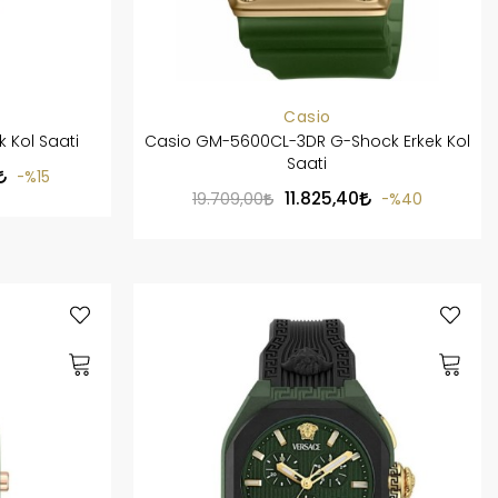
Casio
Kol Saati
Casio GM-5600CL-3DR G-Shock Erkek Kol
Saati
%15
11.825,40
19.709,00
%40